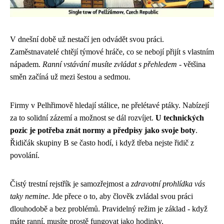
V dnešní době už nestačí jen odvádět svou práci.
Zaměstnavatelé chtějí týmové hráče, co se nebojí přijít s vlastním
nápadem.
Ranní vstávání musíte zvládat s přehledem
- většina
směn začíná už mezi šestou a sedmou.
Firmy v Pelhřimově hledají stálice, ne přelétavé ptáky. Nabízejí
za to solidní zázemí a možnost se dál rozvíjet.
U technických
pozic je potřeba znát normy a předpisy jako svoje boty
.
Řidičák skupiny B se často hodí, i když třeba nejste řidič z
povolání.
Čistý trestní rejstřík je samozřejmost a
zdravotní prohlídka vás
taky nemine
. Jde přece o to, aby člověk zvládal svou práci
dlouhodobě a bez problémů. Pravidelný režim je základ - když
máte ranní, musíte prostě fungovat jako hodinky.