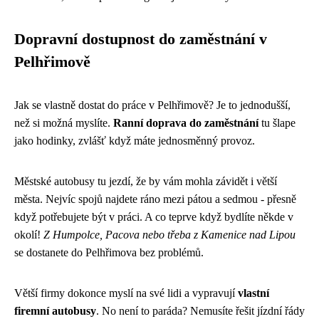
Dopravní dostupnost do zaměstnání v
Pelhřimově
Jak se vlastně dostat do práce v Pelhřimově? Je to jednodušší,
než si možná myslíte.
Ranní doprava do zaměstnání
tu šlape
jako hodinky, zvlášť když máte jednosměnný provoz.
Městské autobusy tu jezdí, že by vám mohla závidět i větší
města. Nejvíc spojů najdete ráno mezi pátou a sedmou - přesně
když potřebujete být v práci. A co teprve když bydlíte někde v
okolí!
Z Humpolce, Pacova nebo třeba z Kamenice nad Lipou
se dostanete do Pelhřimova bez problémů.
Větší firmy dokonce myslí na své lidi a vypravují
vlastní
firemní autobusy
. No není to paráda? Nemusíte řešit jízdní řády