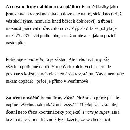
A co vám firmy nabídnou na oplátku?
Kromě klasiky jako
jsou stravenky dostanete týden dovolené navíc, sick days (když
vás skolí rýma, nemusíte hned běžet k doktorovi), a třeba i
možnost pracovat občas z domova. Výplata? Ta se pohybuje
mezi 25 a 35 tisíci podle toho, co už umíte a na jakou pozici
nastoupíte.
Potřebujete
maturitu
, to je základ. Ale nebojte, firmy vás
všechno potřebné naučí. V menších kolektivech se rychle
poznáte s kolegy a nebudete jen číslo v systému. Navíc nemusíte
nikam dojíždět - práce je přímo v Pelhřimově.
Zaučení nováčků
berou firmy vážně. Než se do práce pustíte
naplno, všechno vám ukážou a vysvětlí. Hledají se asistentky,
účetní nebo třeba koordinátorky projektů.
Praxe je super
, ale i
bez ní máte šanci - hlavně když ukážete, že se chcete učit.