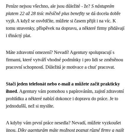
Peníze nejsou všechno, ale jsou důležité - že?
S nástupním
platem 22 až 28 tisíc měsíčně plus benefity
se dá docela dobře
vyjít. A když se osvědčíte, můžete si časem přijít i na víc. K
tomu stravenky, příspěvek na dopravu, a některé firmy přidávají
i třináctý plat.
Máte zdravotní omezení? Nevadí! Agentury spolupracují s
firmami, které vytváří vhodné podmínky i pro lidi se změněnou
pracovní schopností. Důležitá je motivace a chuť pracovat.
Stačí jeden telefonát nebo e-mail a můžete začít prakticky
ihned
. Agentury vám pomohou s papírováním, zajistí zdravotní
prohlídku a některé nabízí dokonce i dopravu do práce. Je to
jednodušší, než si myslíte.
A kdyby vám první práce nesedla? Nevadí, můžete vyzkoušet
jinou.
Díky agenturám máte možnost poznat různé firmy a najít