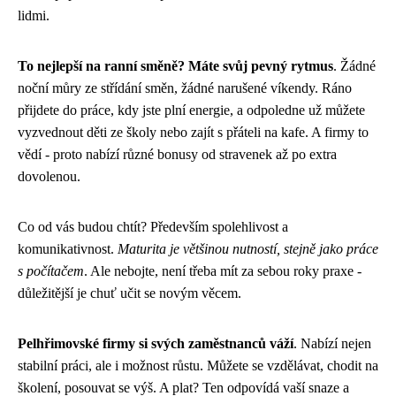
lidmi.
To nejlepší na ranní směně? Máte svůj pevný rytmus
. Žádné
noční můry ze střídání směn, žádné narušené víkendy. Ráno
přijdete do práce, kdy jste plní energie, a odpoledne už můžete
vyzvednout děti ze školy nebo zajít s přáteli na kafe. A firmy to
vědí - proto nabízí různé bonusy od stravenek až po extra
dovolenou.
Co od vás budou chtít? Především spolehlivost a
komunikativnost.
Maturita je většinou nutností, stejně jako práce
s počítačem
. Ale nebojte, není třeba mít za sebou roky praxe -
důležitější je chuť učit se novým věcem.
Pelhřimovské firmy si svých zaměstnanců váží
. Nabízí nejen
stabilní práci, ale i možnost růstu. Můžete se vzdělávat, chodit na
školení, posouvat se výš. A plat? Ten odpovídá vaší snaze a