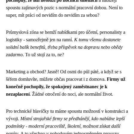
pochopily, že lidi netouží po nočních směnách
a nabízejí
spoustu zajímavých pozic s normální pracovní dobou. Není to
super, mít práci od nevidím do nevidím za sebou?
Průmyslová zóna se hemží nabídkami pro účetní, personalisty a
logistiky - samozřejmě jen na ranní.
K tomu všemu dostanete
solidní balík benefitů, třeba příspěvek na dopravu nebo obědy
zadarmo
. To už stojí za to, ne?
Marketing a obchod? Jasně! Od osmi do půl páté, a když se s
šéfem domluvíte, můžete občas pracovat i z domova.
Firmy už
konečně pochopily, že spokojený zaměstnanec je k
nezaplacení
. Žádné otročení do noci, ale normální život.
Pro technické hlavičky tu máme spoustu možností v konstrukci a
vývoji.
Místní strojařské firmy se předhánějí, kdo nabídne lepší
podmínky - moderní pracoviště, školení, možnost získat další
papíry
. A to všechno v pohodovém jednosměnném provozu.