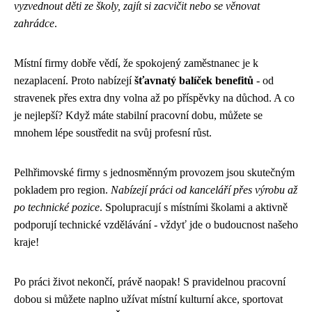
vyzvednout děti ze školy, zajít si zacvičit nebo se věnovat
zahrádce
.
Místní firmy dobře vědí, že spokojený zaměstnanec je k
nezaplacení. Proto nabízejí
šťavnatý balíček benefitů
- od
stravenek přes extra dny volna až po příspěvky na důchod. A co
je nejlepší? Když máte stabilní pracovní dobu, můžete se
mnohem lépe soustředit na svůj profesní růst.
Pelhřimovské firmy s jednosměnným provozem jsou skutečným
pokladem pro region.
Nabízejí práci od kanceláří přes výrobu až
po technické pozice
. Spolupracují s místními školami a aktivně
podporují technické vzdělávání - vždyť jde o budoucnost našeho
kraje!
Po práci život nekončí, právě naopak! S pravidelnou pracovní
dobou si můžete naplno užívat místní kulturní akce, sportovat