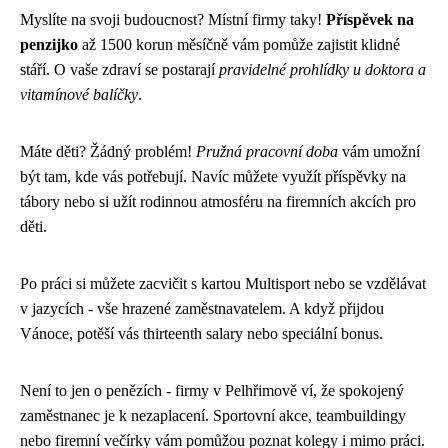
Myslíte na svoji budoucnost? Místní firmy taky!
Příspěvek na
penzijko
až 1500 korun měsíčně vám pomůže zajistit klidné
stáří. O vaše zdraví se postarají
pravidelné prohlídky u doktora a
vitamínové balíčky
.
Máte děti? Žádný problém!
Pružná pracovní doba
vám umožní
být tam, kde vás potřebují. Navíc můžete využít příspěvky na
tábory nebo si užít rodinnou atmosféru na firemních akcích pro
děti.
Po práci si můžete zacvičit s kartou Multisport nebo se vzdělávat
v jazycích - vše hrazené zaměstnavatelem. A když přijdou
Vánoce, potěší vás thirteenth salary nebo speciální bonus.
Není to jen o penězích - firmy v Pelhřimově ví, že spokojený
zaměstnanec je k nezaplacení. Sportovní akce, teambuildingy
nebo firemní večírky vám pomůžou poznat kolegy i mimo práci.