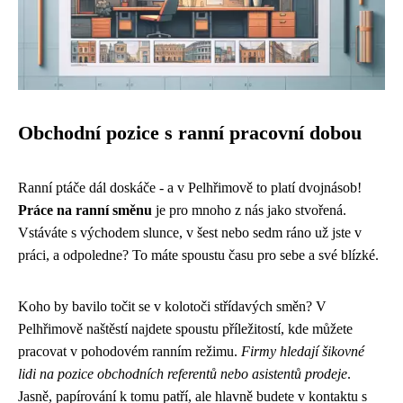
Obchodní pozice s ranní pracovní dobou
Ranní ptáče dál doskáče - a v Pelhřimově to platí dvojnásob!
Práce na ranní směnu
je pro mnoho z nás jako stvořená.
Vstáváte s východem slunce, v šest nebo sedm ráno už jste v
práci, a odpoledne? To máte spoustu času pro sebe a své blízké.
Koho by bavilo točit se v kolotoči střídavých směn? V
Pelhřimově naštěstí najdete spoustu příležitostí, kde můžete
pracovat v pohodovém ranním režimu.
Firmy hledají šikovné
lidi na pozice obchodních referentů nebo asistentů prodeje
.
Jasně, papírování k tomu patří, ale hlavně budete v kontaktu s