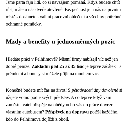
Jsme parta fajn lidí, co si navzájem pomáhá. Když budete chtít
růst, máte u nás dveře otevřené. Bezpečnost je u nás na prvním
místě - dostanete kvalitní pracovní oblečení a všechny potřebné
ochranné pomůcky.
Mzdy a benefity u jednosměnných pozic
Hledáte práci v Pelhřimově? Místní firmy nabízejí víc než jen
dobré peníze.
Základní plat 25 až 35 tisíc
je teprve začátek - s
prémiemi a bonusy si můžete přijít na mnohem víc.
Konečně budete mít čas na život! S
pětadvaceti dny dovolené
si
užijete volno podle svých představ. A co teprve když vám
zaměstnavatel přispěje na obědy nebo vás do práce doveze
vlastním autobusem?
Příspěvek na dopravu
potěší každého,
kdo do Pelhřimova dojíždí z okolí.