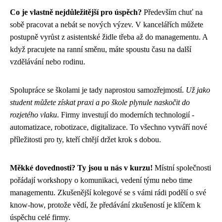
Co je vlastně nejdůležitější pro úspěch?
Především chuť na
sobě pracovat a nebát se nových výzev. V kancelářích můžete
postupně vyrůst z asistentské židle třeba až do managementu. A
když pracujete na ranní směnu, máte spoustu času na další
vzdělávání nebo rodinu.
Spolupráce se školami je tady naprostou samozřejmostí.
Už jako
student můžete získat praxi a po škole plynule naskočit do
rozjetého vlaku
. Firmy investují do moderních technologií -
automatizace, robotizace, digitalizace. To všechno vytváří nové
příležitosti pro ty, kteří chtějí držet krok s dobou.
Měkké dovednosti? Ty jsou u nás v kurzu!
Místní společnosti
pořádají workshopy o komunikaci, vedení týmu nebo time
managementu. Zkušenější kolegové se s vámi rádi podělí o své
know-how, protože vědí, že předávání zkušeností je klíčem k
úspěchu celé firmy.