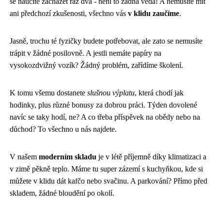
se naučíte zacházet raz dva - není to žádná věda! A nemusíte mít
ani předchozí zkušenosti, všechno vás
v klidu zaučíme
.
Jasně, trochu té fyzičky budete potřebovat, ale zato se nemusíte
trápit v žádné posilovně. A jestli nemáte papíry na
vysokozdvižný vozík? Žádný problém, zařídíme školení.
K tomu všemu dostanete
slušnou výplatu
, která chodí jak
hodinky, plus různé bonusy za dobrou práci. Týden dovolené
navíc se taky hodí, ne? A co třeba příspěvek na obědy nebo na
důchod? To všechno u nás najdete.
V našem
moderním skladu
je v létě příjemně díky klimatizaci a
v zimě pěkně teplo. Máme tu super zázemí s kuchyňkou, kde si
můžete v klidu dát kafčo nebo svačinu. A parkování? Přímo před
skladem, žádné bloudění po okolí.