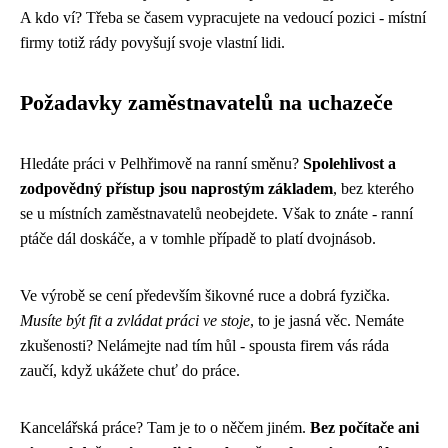
A kdo ví? Třeba se časem vypracujete na vedoucí pozici - místní
firmy totiž rády povyšují svoje vlastní lidi.
Požadavky zaměstnavatelů na uchazeče
Hledáte práci v Pelhřimově na ranní směnu?
Spolehlivost a
zodpovědný přístup jsou naprostým základem
, bez kterého
se u místních zaměstnavatelů neobejdete. Však to znáte - ranní
ptáče dál doskáče, a v tomhle případě to platí dvojnásob.
Ve výrobě se cení především šikovné ruce a dobrá fyzička.
Musíte být fit a zvládat práci ve stoje
, to je jasná věc. Nemáte
zkušenosti? Nelámejte nad tím hůl - spousta firem vás ráda
zaučí, když ukážete chuť do práce.
Kancelářská práce? Tam je to o něčem jiném.
Bez počítače ani