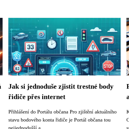
á
Jak si jednoduše zjistit trestné body
řidiče přes internet
Přihlášení do Portálu občana Pro zjištění aktuálního
K
stavu bodového konta řidiče je Portál občana tou
O
nejjednodušší a...
s