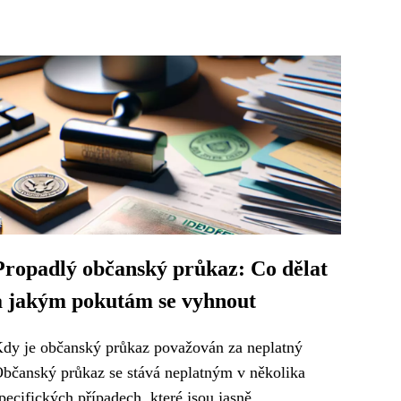
Propadlý občanský průkaz: Co dělat
a jakým pokutám se vyhnout
dy je občanský průkaz považován za neplatný
bčanský průkaz se stává neplatným v několika
pecifických případech, které jsou jasně...