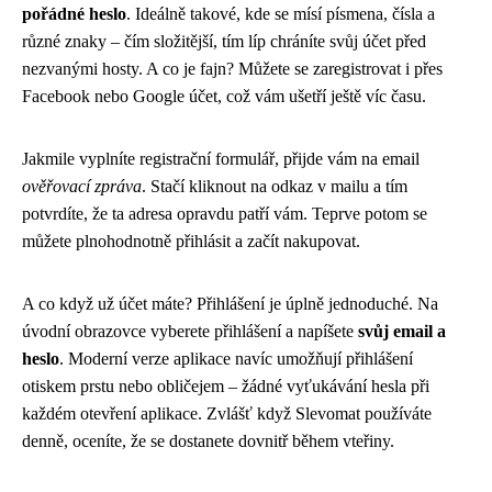
pořádné heslo
. Ideálně takové, kde se mísí písmena, čísla a
různé znaky – čím složitější, tím líp chráníte svůj účet před
nezvanými hosty. A co je fajn? Můžete se zaregistrovat i přes
Facebook nebo Google účet, což vám ušetří ještě víc času.
Jakmile vyplníte registrační formulář, přijde vám na email
ověřovací zpráva
. Stačí kliknout na odkaz v mailu a tím
potvrdíte, že ta adresa opravdu patří vám. Teprve potom se
můžete plnohodnotně přihlásit a začít nakupovat.
A co když už účet máte? Přihlášení je úplně jednoduché. Na
úvodní obrazovce vyberete přihlášení a napíšete
svůj email a
heslo
. Moderní verze aplikace navíc umožňují přihlášení
otiskem prstu nebo obličejem – žádné vyťukávání hesla při
každém otevření aplikace. Zvlášť když Slevomat používáte
denně, oceníte, že se dostanete dovnitř během vteřiny.