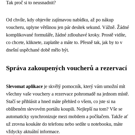
Tak proč si to neusnadnit?
Od chvíle, kdy objevíte zajímavou nabídku, až po nákup
voucheru, uplyne většinou jen pár desítek sekund. Vážně. Žádné
komplikované formuláře, žádné zdlouhavé kroky. Prostě vidíte,
co chcete, kliknete, zaplatíte a máte to. Přesně tak, jak by to v
dnešní uspěchané době mělo být.
Správa zakoupených voucherů a rezervací
Slevomat aplikace
je skvělý pomocník, který vám umožní mít
všechny vaše vouchery a rezervace pohromadě na jednom místě.
Stačí se přihlásit a hned máte přehled o všem, co jste si na
oblíbeném slevovém portálu koupili. Nejlepší na tom? Vše se
automaticky synchronizuje mezi mobilem a počítačem. Takže ať
už zrovna koukáte do telefonu nebo sedíte u notebooku, máte
vždycky aktuální informace.