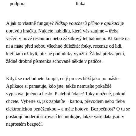
podpora
linka
A jak to vlastně funguje?
Nákup voucherů přímo v aplikaci
je
opravdu hračka. Najdete nabídku, která vás zaujme – třeba
večeři v nové restauraci nebo zážitkový let balónem. Kliknete na
ni a máte před sebou všechno důležité: fotky, recenze od lidí,
kteří tam už byli, přesné podmínky využití. Žádná překvapení,
žádné drobné písmenka schované někde v patičce.
Když se rozhodnete koupit, celý proces běží jako po másle.
Aplikace si pamatuje, kdo jste, takže nemusíte pokaždé
vypisovat jméno a heslo. Platební údaje? Taky uložené, pokud
chcete. Vyberte si, jak zaplatíte – kartou, převodem nebo třeba
elektronickou peněženkou – a máte hotovo. Bezpečnost? O tu se
postarají moderní šifrovací technologie, takže vaše data jsou v
naprostém bezpečí.