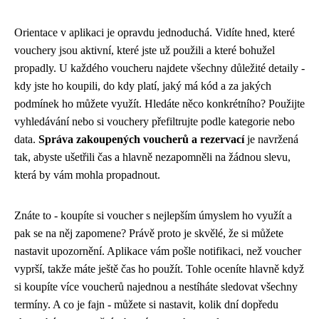
Orientace v aplikaci je opravdu jednoduchá. Vidíte hned, které
vouchery jsou aktivní, které jste už použili a které bohužel
propadly. U každého voucheru najdete všechny důležité detaily -
kdy jste ho koupili, do kdy platí, jaký má kód a za jakých
podmínek ho můžete využít. Hledáte něco konkrétního? Použijte
vyhledávání nebo si vouchery přefiltrujte podle kategorie nebo
data.
Správa zakoupených voucherů a rezervací
je navržená
tak, abyste ušetřili čas a hlavně nezapomněli na žádnou slevu,
která by vám mohla propadnout.
Znáte to - koupíte si voucher s nejlepším úmyslem ho využít a
pak se na něj zapomene? Právě proto je skvělé, že si můžete
nastavit upozornění. Aplikace vám pošle notifikaci, než voucher
vyprší, takže máte ještě čas ho použít. Tohle oceníte hlavně když
si koupíte více voucherů najednou a nestíháte sledovat všechny
termíny. A co je fajn - můžete si nastavit, kolik dní dopředu