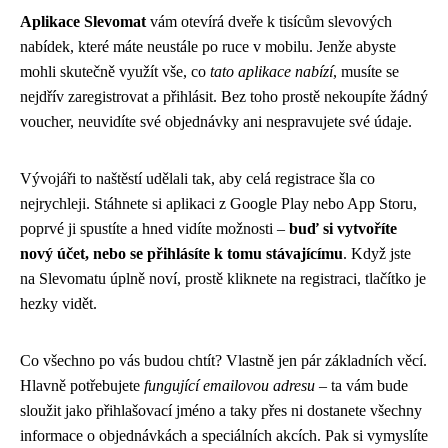
Aplikace Slevomat
vám otevírá dveře k tisícům slevových
nabídek, které máte neustále po ruce v mobilu. Jenže abyste
mohli skutečně využít vše, co
tato aplikace nabízí
, musíte se
nejdřív zaregistrovat a přihlásit. Bez toho prostě nekoupíte žádný
voucher, neuvidíte své objednávky ani nespravujete své údaje.
Vývojáři to naštěstí udělali tak, aby celá registrace šla co
nejrychleji. Stáhnete si aplikaci z Google Play nebo App Storu,
poprvé ji spustíte a hned vidíte možnosti –
buď si vytvoříte
nový účet, nebo se přihlásíte k tomu stávajícímu
. Když jste
na Slevomatu úplně noví, prostě kliknete na registraci, tlačítko je
hezky vidět.
Co všechno po vás budou chtít? Vlastně jen pár základních věcí.
Hlavně potřebujete
fungující emailovou adresu
– ta vám bude
sloužit jako přihlašovací jméno a taky přes ni dostanete všechny
informace o objednávkách a speciálních akcích. Pak si vymyslíte