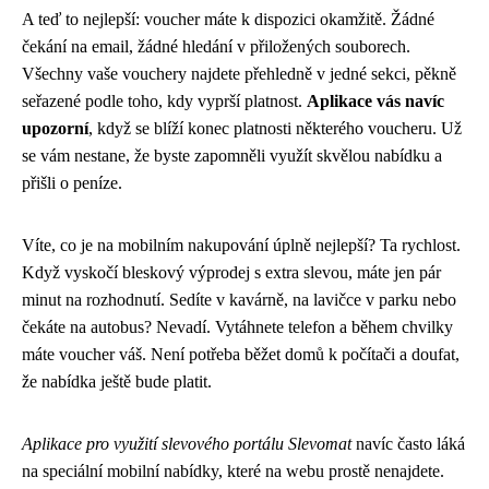
A teď to nejlepší: voucher máte k dispozici okamžitě. Žádné
čekání na email, žádné hledání v přiložených souborech.
Všechny vaše vouchery najdete přehledně v jedné sekci, pěkně
seřazené podle toho, kdy vyprší platnost.
Aplikace vás navíc
upozorní
, když se blíží konec platnosti některého voucheru. Už
se vám nestane, že byste zapomněli využít skvělou nabídku a
přišli o peníze.
Víte, co je na mobilním nakupování úplně nejlepší? Ta rychlost.
Když vyskočí bleskový výprodej s extra slevou, máte jen pár
minut na rozhodnutí. Sedíte v kavárně, na lavičce v parku nebo
čekáte na autobus? Nevadí. Vytáhnete telefon a během chvilky
máte voucher váš. Není potřeba běžet domů k počítači a doufat,
že nabídka ještě bude platit.
Aplikace pro využití slevového portálu Slevomat
navíc často láká
na speciální mobilní nabídky, které na webu prostě nenajdete.