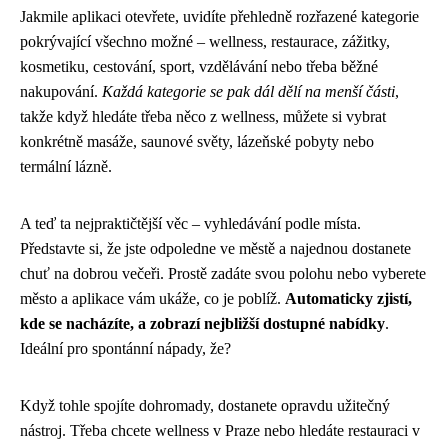
Jakmile aplikaci otevřete, uvidíte přehledně rozřazené kategorie
pokrývající všechno možné – wellness, restaurace, zážitky,
kosmetiku, cestování, sport, vzdělávání nebo třeba běžné
nakupování.
Každá kategorie se pak dál dělí na menší části
,
takže když hledáte třeba něco z wellness, můžete si vybrat
konkrétně masáže, saunové světy, lázeňské pobyty nebo
termální lázně.
A teď ta nejpraktičtější věc – vyhledávání podle místa.
Představte si, že jste odpoledne ve městě a najednou dostanete
chuť na dobrou večeři. Prostě zadáte svou polohu nebo vyberete
město a aplikace vám ukáže, co je poblíž.
Automaticky zjistí,
kde se nacházíte, a zobrazí nejbližší dostupné nabídky
.
Ideální pro spontánní nápady, že?
Když tohle spojíte dohromady, dostanete opravdu užitečný
nástroj. Třeba chcete wellness v Praze nebo hledáte restauraci v