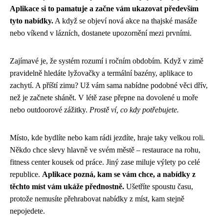
Aplikace si to pamatuje a začne vám ukazovat především
tyto nabídky.
A když se objeví nová akce na thajské masáže
nebo víkend v lázních, dostanete upozornění mezi prvními.
Zajímavé je, že systém rozumí i ročním obdobím. Když v zimě
pravidelně hledáte lyžovačky a termální bazény, aplikace to
zachytí. A příští zimu? Už vám sama nabídne podobné věci dřív,
než je začnete shánět. V létě zase přepne na dovolené u moře
nebo outdoorové zážitky.
Prostě ví, co kdy potřebujete.
Místo, kde bydlíte nebo kam rádi jezdíte, hraje taky velkou roli.
Někdo chce slevy hlavně ve svém městě – restaurace na rohu,
fitness center kousek od práce. Jiný zase miluje výlety po celé
republice.
Aplikace pozná, kam se vám chce, a nabídky z
těchto míst vám ukáže přednostně.
Ušetříte spoustu času,
protože nemusíte přehrabovat nabídky z míst, kam stejně
nepojedete.