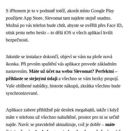
S iPhonem je to v podstatě totéž, akorát místo Google Play
použijete App Store. Slevomat tam najdete stejně snadno.
Možná po vás telefon bude chtít, abyste se ověřili přes Face ID,
otisk prstu nebo heslo – to dělá iOS u všech aplikací kvůli
bezpečnosti.
Jakmile se instalace dokončí, objeví se vám na ploše nová
ikonka. Při prvním spuštění vás aplikace provede základním
nastavením.
Máte už účet na webu Slevomat? Perfektní –
přihlaste se stejnými údaji
a všechno se vám hezky propojí.
Vaše oblíbené nabídky, historie nákupů, zkrátka všechno bude
synchronizované.
Aplikace zabere přibližně pár desítek megabajtů, takže i když
máte v telefonu už všechno nahuštěné, prostor pro ni se určitě
najde. Navíc se pravidelně aktualizuje, což je dobře –
máte