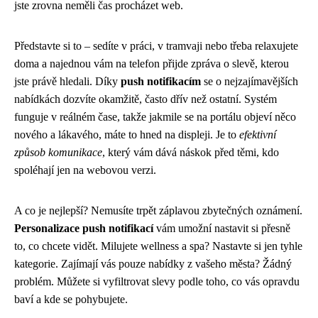
jste zrovna neměli čas procházet web.
Představte si to – sedíte v práci, v tramvaji nebo třeba relaxujete
doma a najednou vám na telefon přijde zpráva o slevě, kterou
jste právě hledali. Díky
push notifikacím
se o nejzajímavějších
nabídkách dozvíte okamžitě, často dřív než ostatní. Systém
funguje v reálném čase, takže jakmile se na portálu objeví něco
nového a lákavého, máte to hned na displeji. Je to
efektivní
způsob komunikace
, který vám dává náskok před těmi, kdo
spoléhají jen na webovou verzi.
A co je nejlepší? Nemusíte trpět záplavou zbytečných oznámení.
Personalizace push notifikací
vám umožní nastavit si přesně
to, co chcete vidět. Milujete wellness a spa? Nastavte si jen tyhle
kategorie. Zajímají vás pouze nabídky z vašeho města? Žádný
problém. Můžete si vyfiltrovat slevy podle toho, co vás opravdu
baví a kde se pohybujete.