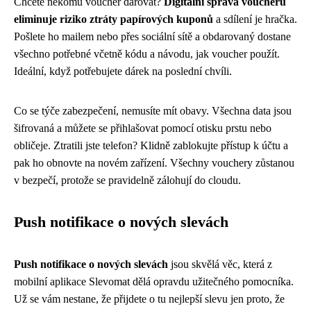
Chcete někomu voucher darovat?
Digitální správa voucherů
eliminuje riziko ztráty papírových kuponů
a sdílení je hračka.
Pošlete ho mailem nebo přes sociální sítě a obdarovaný dostane
všechno potřebné včetně kódu a návodu, jak voucher použít.
Ideální, když potřebujete dárek na poslední chvíli.
Co se týče zabezpečení, nemusíte mít obavy. Všechna data jsou
šifrovaná a můžete se přihlašovat pomocí otisku prstu nebo
obličeje. Ztratili jste telefon? Klidně zablokujte přístup k účtu a
pak ho obnovte na novém zařízení. Všechny vouchery zůstanou
v bezpečí, protože se pravidelně zálohují do cloudu.
Push notifikace o nových slevách
Push notifikace o nových slevách
jsou skvělá věc, která z
mobilní aplikace Slevomat dělá opravdu užitečného pomocníka.
Už se vám nestane, že přijdete o tu nejlepší slevu jen proto, že