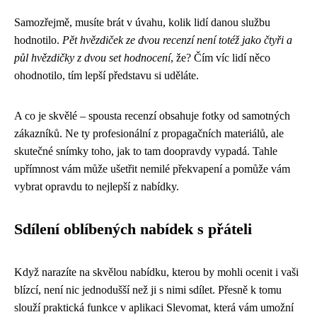
Samozřejmě, musíte brát v úvahu, kolik lidí danou službu
hodnotilo.
Pět hvězdiček ze dvou recenzí není totéž jako čtyři a
půl hvězdičky z dvou set hodnocení
, že? Čím víc lidí něco
ohodnotilo, tím lepší představu si uděláte.
A co je skvělé – spousta recenzí obsahuje fotky od samotných
zákazníků. Ne ty profesionální z propagačních materiálů, ale
skutečné snímky toho, jak to tam doopravdy vypadá. Tahle
upřímnost vám může ušetřit nemilé překvapení a pomůže vám
vybrat opravdu to nejlepší z nabídky.
Sdílení oblíbených nabídek s přáteli
Když narazíte na skvělou nabídku, kterou by mohli ocenit i vaši
blízcí, není nic jednodušší než ji s nimi sdílet. Přesně k tomu
slouží praktická funkce v aplikaci Slevomat, která vám umožní