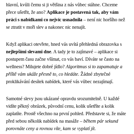
hlavní, kvůli čemu si ji většina z nás vůbec stáhne. Chceme
přece ušetřit, že ano?
Aplikace je postavená tak, aby vám
práci s nabídkami co nejvíc usnadnila
– není nic horšího než
se ztratit v moři slev a nakonec nic nenajít.
Když aplikaci otevřete, hned vás uvítá přehledná obrazovka s
nejlepšími slevami dne
. A tady je to zajímavé – aplikace si
postupem času začne všímat, co vás baví. Díváte se často na
wellness? Milujete dobré jídlo?
Algoritmus si to zapamatuje a
příště vám ukáže přesně to, co hledáte
. Žádné zbytečné
proklikávání desítek nabídek, které vás vůbec nezajímají.
Samotné slevy jsou ukázané opravdu srozumitelně. U každé
vidíte pěkný obrázek, původní cenu, kolik ušetříte a kolik
zaplatíte. Prostě všechno na první pohled. Představte si, že máte
před sebou několik nabídek na masáže –
během pár sekund
porovnáte ceny a rovnou víte, kam se vyplatí jít
.