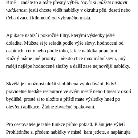
Brně – zadáte to a máte přesný výběr.
Navíc si můžete nastavit
vzdálenost
, jestli chcete vidět nabídky v okruhu pěti, deseti nebo
třeba dvaceti kilometrů od vybraného místa.
Aplikace nabízí i pokročilé filtry, kterými výsledky ještě
doladíte. Můžete si je seřadit podle výše slevy, hodnocení od
ostatních, ceny nebo podle toho, jak je nabídka populární.
Každý máme jiné priority – někdo chce maximální slevu, jiný
raději nejlépe hodnocené služby a další zase nejnovější nabídky.
Skvělá je i možnost uložit si oblíbená vyhledávání. Když
pravidelně hledáte restaurace ve svém městě nebo fitness v okolí
bydliště, prostě si to uložíte a příště máte výsledky hned po
otevření aplikace. Žádné zbytečné opakování.
Pro cestovatele je tahle funkce přímo poklad. Plánujete výlet?
Prohlédněte si předem nabídky v místě, kam jedete, a naplánujte