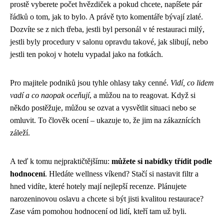
prostě vyberete počet hvězdiček a pokud chcete, napíšete pár
řádků o tom, jak to bylo. A právě tyto komentáře bývají zlaté.
Dozvíte se z nich třeba, jestli byl personál v té restauraci milý,
jestli byly procedury v salonu opravdu takové, jak slibují, nebo
jestli ten pokoj v hotelu vypadal jako na fotkách.
Pro majitele podniků jsou tyhle ohlasy taky cenné.
Vidí, co lidem
vadí a co naopak oceňují
, a můžou na to reagovat. Když si
někdo postěžuje, můžou se ozvat a vysvětlit situaci nebo se
omluvit. To člověk ocení – ukazuje to, že jim na zákaznících
záleží.
A teď k tomu nejpraktičtějšímu:
můžete si nabídky třídit podle
hodnocení
. Hledáte wellness víkend? Stačí si nastavit filtr a
hned vidíte, které hotely mají nejlepší recenze. Plánujete
narozeninovou oslavu a chcete si být jisti kvalitou restaurace?
Zase vám pomohou hodnocení od lidí, kteří tam už byli.