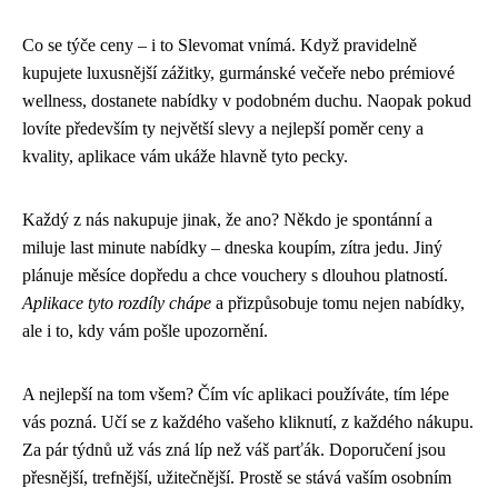
Co se týče ceny – i to Slevomat vnímá. Když pravidelně
kupujete luxusnější zážitky, gurmánské večeře nebo prémiové
wellness, dostanete nabídky v podobném duchu. Naopak pokud
lovíte především ty největší slevy a nejlepší poměr ceny a
kvality, aplikace vám ukáže hlavně tyto pecky.
Každý z nás nakupuje jinak, že ano? Někdo je spontánní a
miluje last minute nabídky – dneska koupím, zítra jedu. Jiný
plánuje měsíce dopředu a chce vouchery s dlouhou platností.
Aplikace tyto rozdíly chápe
a přizpůsobuje tomu nejen nabídky,
ale i to, kdy vám pošle upozornění.
A nejlepší na tom všem? Čím víc aplikaci používáte, tím lépe
vás pozná. Učí se z každého vašeho kliknutí, z každého nákupu.
Za pár týdnů už vás zná líp než váš parťák. Doporučení jsou
přesnější, trefnější, užitečnější. Prostě se stává vaším osobním