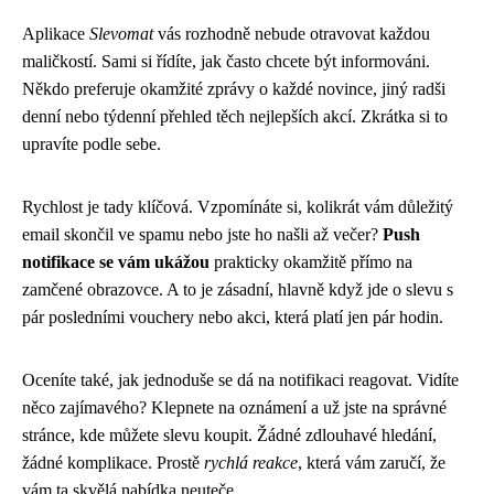
Aplikace
Slevomat
vás rozhodně nebude otravovat každou
maličkostí. Sami si řídíte, jak často chcete být informováni.
Někdo preferuje okamžité zprávy o každé novince, jiný radši
denní nebo týdenní přehled těch nejlepších akcí. Zkrátka si to
upravíte podle sebe.
Rychlost je tady klíčová. Vzpomínáte si, kolikrát vám důležitý
email skončil ve spamu nebo jste ho našli až večer?
Push
notifikace se vám ukážou
prakticky okamžitě přímo na
zamčené obrazovce. A to je zásadní, hlavně když jde o slevu s
pár posledními vouchery nebo akci, která platí jen pár hodin.
Oceníte také, jak jednoduše se dá na notifikaci reagovat. Vidíte
něco zajímavého? Klepnete na oznámení a už jste na správné
stránce, kde můžete slevu koupit. Žádné zdlouhavé hledání,
žádné komplikace. Prostě
rychlá reakce
, která vám zaručí, že
vám ta skvělá nabídka neuteče.