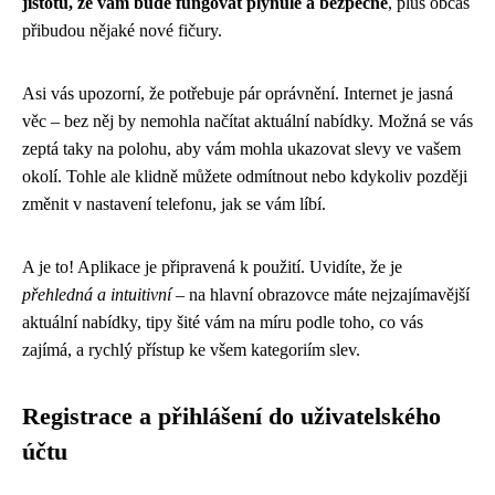
jistotu, že vám bude fungovat plynule a bezpečně
, plus občas
přibudou nějaké nové fičury.
Asi vás upozorní, že potřebuje pár oprávnění. Internet je jasná
věc – bez něj by nemohla načítat aktuální nabídky. Možná se vás
zeptá taky na polohu, aby vám mohla ukazovat slevy ve vašem
okolí. Tohle ale klidně můžete odmítnout nebo kdykoliv později
změnit v nastavení telefonu, jak se vám líbí.
A je to! Aplikace je připravená k použití. Uvidíte, že je
přehledná a intuitivní
– na hlavní obrazovce máte nejzajímavější
aktuální nabídky, tipy šité vám na míru podle toho, co vás
zajímá, a rychlý přístup ke všem kategoriím slev.
Registrace a přihlášení do uživatelského
účtu