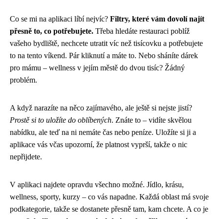
Co se mi na aplikaci líbí nejvíc?
Filtry, které vám dovolí najít
přesně to, co potřebujete.
Třeba hledáte restauraci poblíž
vašeho bydliště, nechcete utratit víc než tisícovku a potřebujete
to na tento víkend. Pár kliknutí a máte to. Nebo sháníte dárek
pro mámu – wellness v jejím městě do dvou tisíc? Žádný
problém.
A když narazíte na něco zajímavého, ale ještě si nejste jistí?
Prostě si to uložíte do oblíbených
. Znáte to – vidíte skvělou
nabídku, ale teď na ni nemáte čas nebo peníze. Uložíte si ji a
aplikace vás včas upozorní, že platnost vyprší, takže o nic
nepřijdete.
V aplikaci najdete opravdu všechno možné. Jídlo, krásu,
wellness, sporty, kurzy – co vás napadne. Každá oblast má svoje
podkategorie, takže se dostanete přesně tam, kam chcete. A co je