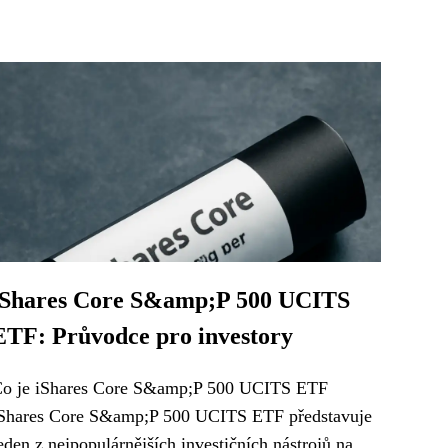
iShares Core S&amp;P 500 UCITS
ETF: Průvodce pro investory
o je iShares Core S&amp;P 500 UCITS ETF
Shares Core S&amp;P 500 UCITS ETF představuje
eden z nejpopulárnějších investičních nástrojů na...