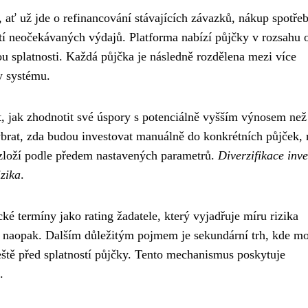
 ať už jde o refinancování stávajících závazků, nákup spotře
tí neočekávaných výdajů. Platforma nabízí půjčky v rozsahu 
ou splatnosti. Každá půjčka je následně rozdělena mezi více
ky systému.
, jak zhodnotit své úspory s potenciálně vyšším výnosem než
vybrat, zda budou investovat manuálně do konkrétních půjček,
rozloží podle předem nastavených parametrů.
Diverzifikace inve
izika
.
é termíny jako rating žadatele, který vyjadřuje míru rizika
k a naopak. Dalším důležitým pojmem je sekundární trh, kde m
eště před splatností půjčky. Tento mechanismus poskytuje
.