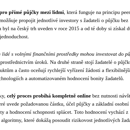
 pro přímé půjčky mezi lidmi
, která funguje na principu peer
možňuje propojit jednotlivé investory s žadateli o půjčku bez
m byl na český trh uveden v roce 2015 a od té doby si získal 
a jednoduchost.
e
lidé s volnými finančními prostředky mohou investovat do p
prostřednictvím úroků. Na druhé straně stojí žadatelé o půjčk
ktům a často oceňují rychlejší vyřízení žádosti a flexibilnějš
chnologiích a automatizovaném hodnocení bonity žadatelů.
nky,
celý proces probíhá kompletně online
bez nutnosti návš
eré uvede požadovanou částku, účel půjčky a základní osobní
ty a hodnocení schopnosti splácet. Toto hodnocení vychází z
lgoritmy, které dokážą posoudit rizikovost jednotlivých žada