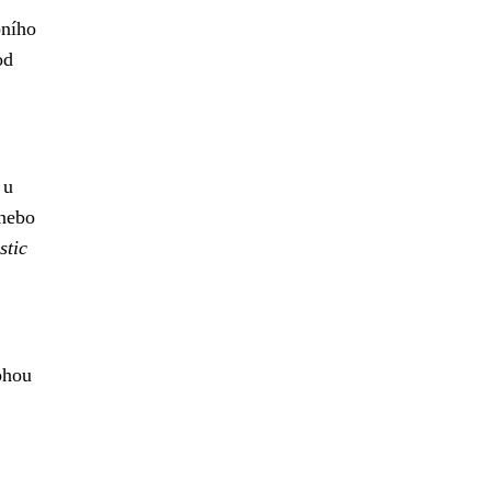
bního
od
 u
 nebo
stic
ohou