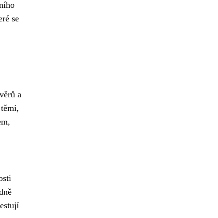
vního
eré se
úvěrů a
 těmi,
em,
osti
edně
estují