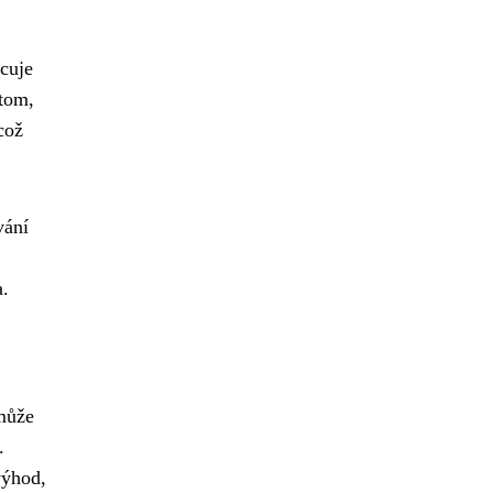
cuje
 tom,
což
vání
a.
může
.
výhod,