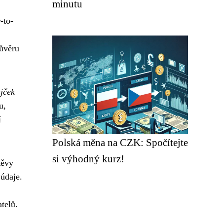
minutu
-to-
důvěru
ůjček
u,
í
Polská měna na CZK: Spočítejte
si výhodný kurz!
těvy
 údaje.
telů.