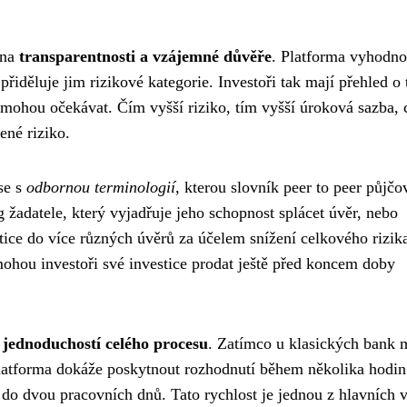
 na
transparentnosti a vzájemné důvěře
. Platforma vyhodno
řiděluje jim rizikové kategorie. Investoři tak mají přehled o
os mohou očekávat. Čím vyšší riziko, tím vyšší úroková sazba, 
ené riziko.
se s
odbornou terminologií
, kterou slovník peer to peer půjčo
 žadatele, který vyjadřuje jeho schopnost splácet úvěr, nebo
stice do více různých úvěrů za účelem snížení celkového rizik
ohou investoři své investice prodat ještě před koncem doby
 jednoduchostí celého procesu
. Zatímco u klasických bank 
 platforma dokáže poskytnout rozhodnutí během několika hodin
 do dvou pracovních dnů. Tato rychlost je jednou z hlavních 