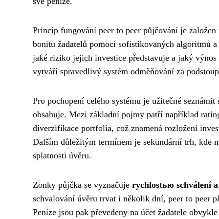
své peníze.
Princip fungování peer to peer půjčování je založen
bonitu žadatelů pomocí sofistikovaných algoritmů a p
jaké riziko jejich investice představuje a jaký výn
vytváří spravedlivý systém odměňování za podstoup
Pro pochopení celého systému je užitečné seznámit 
obsahuje. Mezi základní pojmy patří například rating
diverzifikace portfolia, což znamená rozložení inve
Dalším důležitým termínem je sekundární trh, kde m
splatnosti úvěru.
Zonky půjčka se vyznačuje
rychlostью schválení a
schvalování úvěru trvat i několik dní, peer to peer
Peníze jsou pak převedeny na účet žadatele obvykle