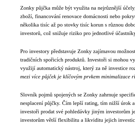
Zonky půjčka může být využita na nejrůznější účely,
zboží, financování renovace domácnosti nebo pokry
několika tisíc až po stovky tisíc korun s různou dob
investorů, což snižuje riziko pro jednotlivé účastní
Pro investory představuje Zonky zajímavou možnost
tradičních spořicích produktů. Investoři si mohou 
využijí automatický nástroj, který za ně investice 
mezi více půjček je klíčovým prvkem minimalizace r
Slovník pojmů spojených se Zonky zahrnuje specifick
nesplacení půjčky. Čím lepší rating, tím nižší úro
investoři prodat své pohledávky jiným investorům j
investorům větší flexibilitu a likviditu jejich investic