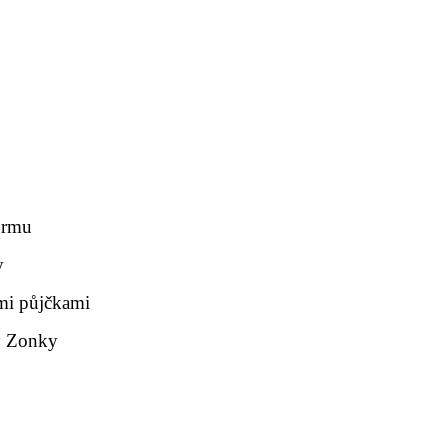
ormu
y
mi půjčkami
my Zonky