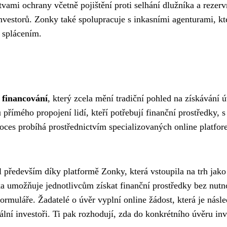
tvami ochrany včetně pojištění proti selhání dlužníka a rezer
vestorů. Zonky také spolupracuje s inkasními agenturami, kt
 splácením.
 financování
, který zcela mění tradiční pohled na získávání 
přímého propojení lidí, kteří potřebují finanční prostředky, s
proces probíhá prostřednictvím specializovaných online platfor
 především díky platformě Zonky, která vstoupila na trh jako
 umožňuje jednotlivcům získat finanční prostředky bez nutn
ormuláře. Žadatelé o úvěr vyplní online žádost, která je násl
lní investoři. Ti pak rozhodují, zda do konkrétního úvěru inv