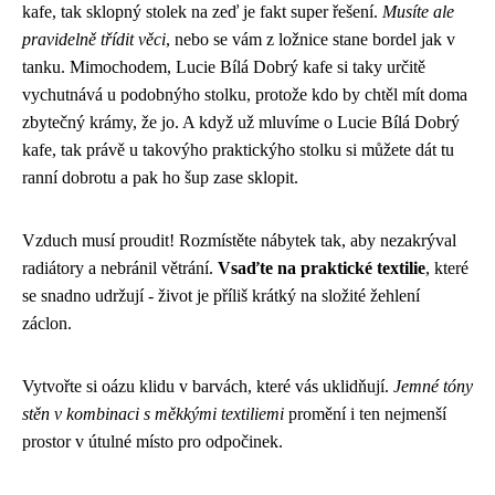
kafe, tak sklopný stolek na zeď je fakt super řešení.
Musíte ale
pravidelně třídit věci
, nebo se vám z ložnice stane bordel jak v
tanku. Mimochodem,
Lucie Bílá Dobrý kafe
si taky určitě
vychutnává u podobnýho stolku, protože kdo by chtěl mít doma
zbytečný krámy, že jo. A když už mluvíme o Lucie Bílá Dobrý
kafe, tak právě u takovýho praktickýho stolku si můžete dát tu
ranní dobrotu a pak ho šup zase sklopit.
Vzduch musí proudit! Rozmístěte nábytek tak, aby nezakrýval
radiátory a nebránil větrání.
Vsaďte na praktické textilie
, které
se snadno udržují - život je příliš krátký na složité žehlení
záclon.
Vytvořte si oázu klidu v barvách, které vás uklidňují.
Jemné tóny
stěn v kombinaci s měkkými textiliemi
promění i ten nejmenší
prostor v útulné místo pro odpočinek.