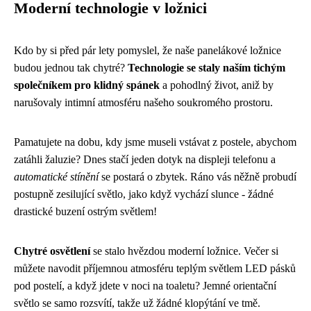
Moderní technologie v ložnici
Kdo by si před pár lety pomyslel, že naše panelákové ložnice
budou jednou tak chytré?
Technologie se staly naším tichým
společníkem pro klidný spánek
a pohodlný život, aniž by
narušovaly intimní atmosféru našeho soukromého prostoru.
Pamatujete na dobu, kdy jsme museli vstávat z postele, abychom
zatáhli žaluzie? Dnes stačí jeden dotyk na displeji telefonu a
automatické stínění
se postará o zbytek. Ráno vás něžně probudí
postupně zesilující světlo, jako když vychází slunce - žádné
drastické buzení ostrým světlem!
Chytré osvětlení
se stalo hvězdou moderní ložnice. Večer si
můžete navodit příjemnou atmosféru teplým světlem LED pásků
pod postelí, a když jdete v noci na toaletu? Jemné orientační
světlo se samo rozsvítí, takže už žádné klopýtání ve tmě.