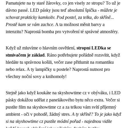
Pamatujete na ty staré žárovky, co jen visely ze stropu? To už je
dávno passé. LED pásky jsou teď absolutní špička -
můžete je
schovat prakticky kamkoliv. Pod postel, za telku, do skříně...
Prostě kam se vám zachce
. A ta možnost měnit barvy a
intenzitu? Naprostá bomba pro vytvoření té správné atmosféry.
Když už mluvíme o hlavním osvětlení,
stropní LEDka se
stmívačem je základ
. Ráno potřebujete pořádně rozsvítit, když
hledáte tu správnou košili, večer zase přitlumit na romantiku
nebo relax. A ty lampičky u postele? Naprostá nutnost pro
všechny noční sovy a knihomoly!
Stejně jako když koukáte na
skyshowtime cz
v obýváku, i LED
pásky dokážou udělat z panelákového bytu něco extra. Večer si
pustíte film na skyshowtime cz a za telkou vám svítí příjemný
ambient - oči v pohodě, žádný stres.
A ty skříně? To je jako když
si na skyshowtime cz pustíte módní pořad - najednou vidíte