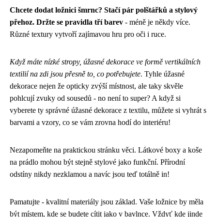
Chcete dodat ložnici šmrnc? Stačí pár polštářků a stylový
přehoz. Držte se pravidla tří barev
- méně je někdy více.
Různé textury vytvoří zajímavou hru pro oči i ruce.
Když máte nízké stropy, úžasné dekorace ve formě vertikálních
textilií na zdi jsou přesně to, co potřebujete
. Tyhle
úžasné
dekorace
nejen že opticky zvýší místnost, ale taky skvěle
pohlcují zvuky od sousedů - no není to super? A když si
vyberete ty správné úžasné dekorace z textilu, můžete si vyhrát s
barvami a vzory, co se vám zrovna hodí do interiéru!
Nezapomeňte na praktickou stránku věci. Látkové boxy a koše
na prádlo mohou být stejně stylové jako funkční. Přírodní
odstíny nikdy nezklamou a navíc jsou teď totálně in!
Pamatujte - kvalitní materiály jsou základ. Vaše ložnice by měla
být místem, kde se budete cítit jako v bavlnce. Vždyť kde jinde