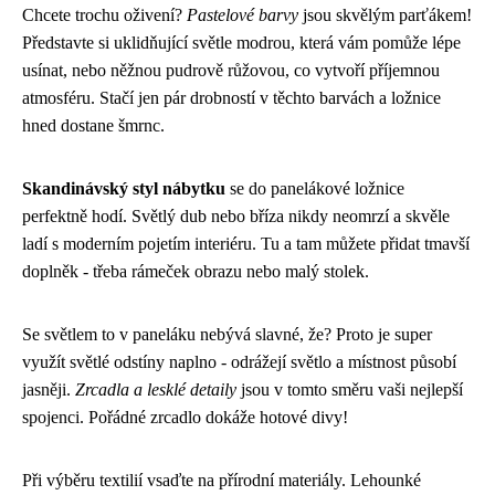
Chcete trochu oživení?
Pastelové barvy
jsou skvělým parťákem!
Představte si uklidňující světle modrou, která vám pomůže lépe
usínat, nebo něžnou pudrově růžovou, co vytvoří příjemnou
atmosféru. Stačí jen pár drobností v těchto barvách a ložnice
hned dostane šmrnc.
Skandinávský styl nábytku
se do panelákové ložnice
perfektně hodí. Světlý dub nebo bříza nikdy neomrzí a skvěle
ladí s moderním pojetím interiéru. Tu a tam můžete přidat tmavší
doplněk - třeba rámeček obrazu nebo malý stolek.
Se světlem to v paneláku nebývá slavné, že? Proto je super
využít světlé odstíny naplno - odrážejí světlo a místnost působí
jasněji.
Zrcadla a lesklé detaily
jsou v tomto směru vaši nejlepší
spojenci. Pořádné zrcadlo dokáže hotové divy!
Při výběru textilií vsaďte na přírodní materiály. Lehounké