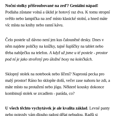
Noční stolky přišroubované na zeď? Geniální nápad!
Podlaha zůstane volná a úklid je hotový raz dva. K tomu stropní
světlo nebo lampička na zeď místo klasické stolní, a hned máte
víc místa na knihy nebo ranní kávu.
Čelo postele už dávno není jen kus čalouněné desky. Dnes v
něm najdete poličky na knížky, tajné šuplíčky na tablet nebo
třeba nabíječku na telefon.
A když už jsme u té postele - prostor
pod ní je jako stvořený pro úložné boxy na kolečkách
.
Sklopný stolek na notebook nebo líčení? Naprostá pecka pro
malý prostor! Ráno ho sklopíte dolů, večer zase nahoru ke zdi, a
máte místo na protažení nebo jógu. Některé kousky dokonce
kombinují stolek se zrcadlem - paráda, co?
U všech těchto vychytávek je ale kvalita základ
. Levné panty
nebo pojezdy vám dlouho radost dělat nebudou. Radši si