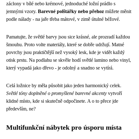
záclony v bílé nebo krémové, jednoduché ložní prádlo s
jemnými vzory.
Barevné polštářky nebo přehoz
můžete měnit
podle nálady - na jaře třeba mátové, v zimě útulné béžové.
Pamatujte, že světlé barvy jsou sice krásné, ale prozradí každou
šmouhu. Proto volte materiály, které se dobře udržují. Matné
povrchy jsou praktičtější než vysoký lesk, kde je vidět každý
otisk prstu. Na podlahu se skvěle hodí světlé lamino nebo vinyl,
který vypadá jako dřevo - je odolný a snadno se vytírá.
Celá ložnice by měla působit jako jeden harmonický celek.
Světlé tóny doplněné o promyšlené barevné akcenty
vytvoří
klidné místo, kde si skutečně odpočinete. A o to přece jde
především, ne?
Multifunkční nábytek pro úsporu místa