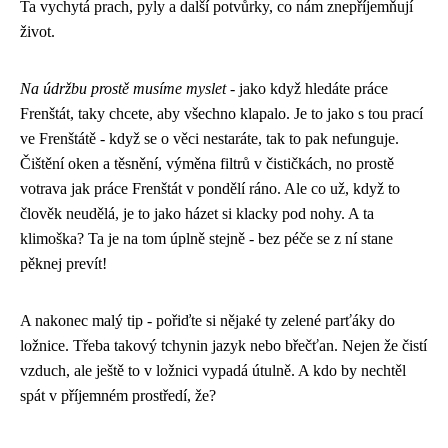
Ta vychytá prach, pyly a další potvůrky, co nám znepříjemňují
život.
Na údržbu prostě musíme myslet
- jako když hledáte
práce
Frenštát
, taky chcete, aby všechno klapalo. Je to jako s tou prací
ve Frenštátě - když se o věci nestaráte, tak to pak nefunguje.
Čištění oken a těsnění, výměna filtrů v čističkách, no prostě
votrava jak práce Frenštát v pondělí ráno. Ale co už, když to
člověk neudělá, je to jako házet si klacky pod nohy. A ta
klimoška? Ta je na tom úplně stejně - bez péče se z ní stane
pěknej prevít!
A nakonec malý tip - pořiďte si nějaké ty zelené parťáky do
ložnice. Třeba takový tchynin jazyk nebo břečťan. Nejen že čistí
vzduch, ale ještě to v ložnici vypadá útulně. A kdo by nechtěl
spát v příjemném prostředí, že?