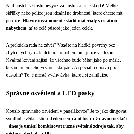
Nad postelí se často nevyužívá místo - a to je škoda! Mělké
skříňky nebo police jsou ideální na drobnosti, které chcete mít
po ruce.
Hlavně nezapomeňte sladit materiály s ostatním
nábytkem
, ať to celé působí jako jeden celek.
A praktická rada na závěr? Vsaďte na hladké povrchy bez
zbytečných rýh - budete mít mnohem míň práce s údržbou.
Kvalitní kování zajistí, že všechno bude běhat jako po másle,
bez nepříjemného vrzání a skřípání. A speciální úprava proti
otiskům? To je prostě vychytávka, kterou si zamilujete!
Správné osvětlení a LED pásky
Kouzlo správného osvětlení v panelákovce? Je to jako dirigovat
symfonii světla a stínu.
Jeden centrální lustr už dávno nestačí
- dnes je umění kombinovat různé světelné zdroje tak, aby
místnost dýchala a žila
.