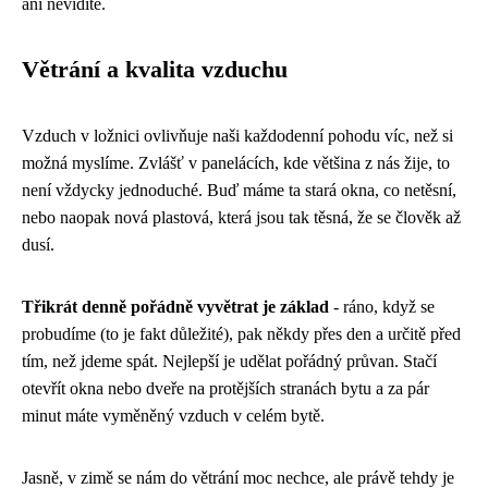
ani nevidíte.
Větrání a kvalita vzduchu
Vzduch v ložnici ovlivňuje naši každodenní pohodu víc, než si
možná myslíme. Zvlášť v panelácích, kde většina z nás žije, to
není vždycky jednoduché. Buď máme ta stará okna, co netěsní,
nebo naopak nová plastová, která jsou tak těsná, že se člověk až
dusí.
Třikrát denně pořádně vyvětrat je základ
- ráno, když se
probudíme (to je fakt důležité), pak někdy přes den a určitě před
tím, než jdeme spát. Nejlepší je udělat pořádný průvan. Stačí
otevřít okna nebo dveře na protějších stranách bytu a za pár
minut máte vyměněný vzduch v celém bytě.
Jasně, v zimě se nám do větrání moc nechce, ale právě tehdy je