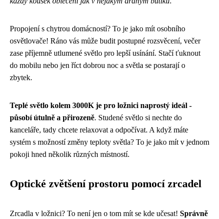
každý kousek oblečení jak v nějakým drahým butiku
.
Propojení s chytrou domácností? To je jako mít osobního
osvětlovače! Ráno vás může budit postupné rozsvěcení, večer
zase příjemně utlumené světlo pro lepší usínání. Stačí ťuknout
do mobilu nebo jen říct dobrou noc a světla se postarají o
zbytek.
Teplé světlo kolem 3000K je pro ložnici naprostý ideál -
působí útulně a přirozeně
. Studené světlo si nechte do
kanceláře, tady chcete relaxovat a odpočívat. A když máte
systém s možností změny teploty světla? To je jako mít v jednom
pokoji hned několik různých místností.
Optické zvětšení prostoru pomocí zrcadel
Zrcadla v ložnici? To není jen o tom mít se kde učesat!
Správně