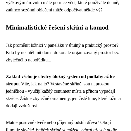
výškovým úrovním máte po ruce věci, které používáte denně,
zatímco sezónní oblečení může odpočívat někde výš.
Minimalistické řešení skříní a komod
Jak proměnit ložnici v paneláku v útulný a praktický prostor?
Kdo by nechtěl mít doma dokonale organizovaný prostor bez
zbytečného nepořádku...
Základ všeho je chytrý úložný systém od podlahy až ke
stropu
. Víte, jak na to? Vestavěné skříně jsou naprostou
jedničkou - využijí každý centimetr místa a přitom vypadají
skvěle. Žádné zbytečné ornamenty, jen čisté linie, které ložnici
dodají vzdušnost.
Matné posuvné dveře nebo příjemný odstín dřeva? Obojí
funguje skvěle!
Vnitřek skříně si můžete vyhrát přesně podle