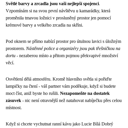
Světlé barvy a zrcadla jsou vaši nejlepší spojenci
.
Vzpomínám si na svou první návštěvu u kamarádky, která
proměnila tmavou ložnici v prosluněný prostor jen pomocí
krémové barvy a velkého zrcadla na skříni.
Pod oknem se přímo nabízí prostor pro útulnou lavici s úložným
prostorem.
Nástěnné police a organizéry jsou pak třešničkou na
dortu
- nezaberou místo a přitom pojmou překvapivé množství
věcí.
Osvětlení dělá atmosféru. Kromě hlavního světla si pořiďte
lampičky na čtení - váš partner vám poděkuje, když si budete
moct číst, aniž byste ho rušili.
Nezapomeňte na dostatek
zásuvek
- nic není otravnější než natahovat nabíječku přes celou
místnost.
Když si chcete vychutnat ranní kávu jako Lucie Bílá Dobrý