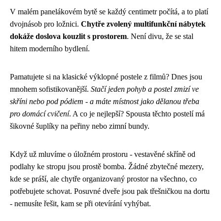
V malém panelákovém bytě se každý centimetr počítá, a to platí
dvojnásob pro ložnici.
Chytře zvolený multifunkční nábytek
dokáže doslova kouzlit s prostorem
. Není divu, že se stal
hitem moderního bydlení.
Pamatujete si na klasické výklopné postele z filmů? Dnes jsou
mnohem sofistikovanější.
Stačí jeden pohyb a postel zmizí ve
skříni nebo pod pódiem - a máte místnost jako dělanou třeba
pro domácí cvičení
. A co je nejlepší? Spousta těchto postelí má
šikovné šuplíky na peřiny nebo zimní bundy.
Když už mluvíme o úložném prostoru - vestavěné skříně od
podlahy ke stropu jsou prostě bomba. Žádné zbytečné mezery,
kde se práší, ale chytře organizovaný prostor na všechno, co
potřebujete schovat. Posuvné dveře jsou pak třešničkou na dortu
- nemusíte řešit, kam se při otevírání vyhýbat.