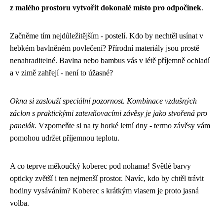
z malého prostoru vytvořit dokonalé místo pro odpočinek
.
Začněme tím nejdůležitějším - postelí. Kdo by nechtěl usínat v
hebkém bavlněném povlečení? Přírodní materiály jsou prostě
nenahraditelné. Bavlna nebo bambus vás v létě příjemně ochladí
a v zimě zahřejí - není to úžasné?
Okna si zaslouží speciální pozornost. Kombinace vzdušných
záclon s praktickými zatемňovacími závěsy je jako stvořená pro
panelák
. Vzpomeňte si na ty horké letní dny - termo závěsy vám
pomohou udržet příjemnou teplotu.
A co teprve měkoučký koberec pod nohama! Světlé barvy
opticky zvětší i ten nejmenší prostor. Navíc, kdo by chtěl trávit
hodiny vysáváním? Koberec s krátkým vlasem je proto jasná
volba.