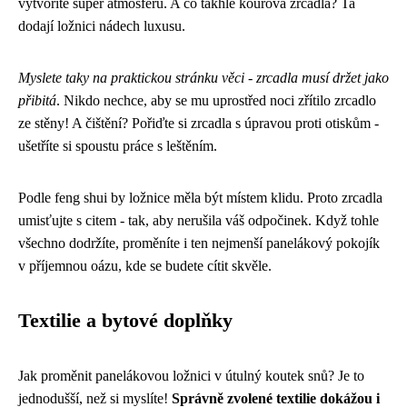
vytvoříte super atmosféru. A co takhle kouřová zrcadla? Ta
dodají ložnici nádech luxusu.
Myslete taky na praktickou stránku věci - zrcadla musí držet jako
přibitá
. Nikdo nechce, aby se mu uprostřed noci zřítilo zrcadlo
ze stěny! A čištění? Pořiďte si zrcadla s úpravou proti otiskům -
ušetříte si spoustu práce s leštěním.
Podle feng shui by ložnice měla být místem klidu. Proto zrcadla
umisťujte s citem - tak, aby nerušila váš odpočinek. Když tohle
všechno dodržíte, proměníte i ten nejmenší panelákový pokojík
v příjemnou oázu, kde se budete cítit skvěle.
Textilie a bytové doplňky
Jak proměnit panelákovou ložnici v útulný koutek snů? Je to
jednodušší, než si myslíte!
Správně zvolené textilie dokážou i