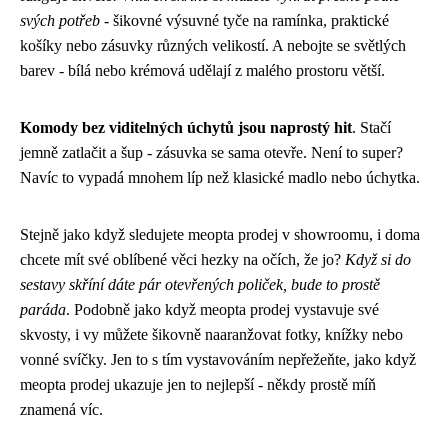
svých potřeb
- šikovné výsuvné tyče na ramínka, praktické
košíky nebo zásuvky různých velikostí. A nebojte se světlých
barev - bílá nebo krémová udělají z malého prostoru větší.
Komody bez viditelných úchytů jsou naprostý hit
. Stačí
jemně zatlačit a šup - zásuvka se sama otevře. Není to super?
Navíc to vypadá mnohem líp než klasické madlo nebo úchytka.
Stejně jako když sledujete
meopta prodej
v showroomu, i doma
chcete mít své oblíbené věci hezky na očích, že jo?
Když si do
sestavy skříní dáte pár otevřených poliček, bude to prostě
paráda
. Podobně jako když meopta prodej vystavuje své
skvosty, i vy můžete šikovně naaranžovat fotky, knížky nebo
vonné svíčky. Jen to s tím vystavováním nepřežeňte, jako když
meopta prodej ukazuje jen to nejlepší - někdy prostě míň
znamená víc.