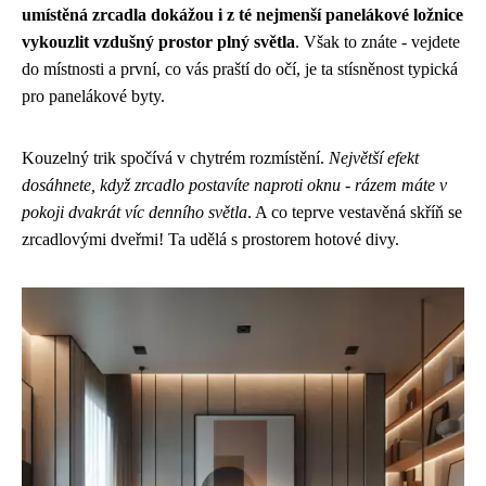
umístěná zrcadla dokážou i z té nejmenší panelákové ložnice
vykouzlit vzdušný prostor plný světla
. Však to znáte - vejdete
do místnosti a první, co vás praští do očí, je ta stísněnost typická
pro panelákové byty.
Kouzelný trik spočívá v chytrém rozmístění.
Největší efekt
dosáhnete, když zrcadlo postavíte naproti oknu - rázem máte v
pokoji dvakrát víc denního světla
. A co teprve vestavěná skříň se
zrcadlovými dveřmi! Ta udělá s prostorem hotové divy.