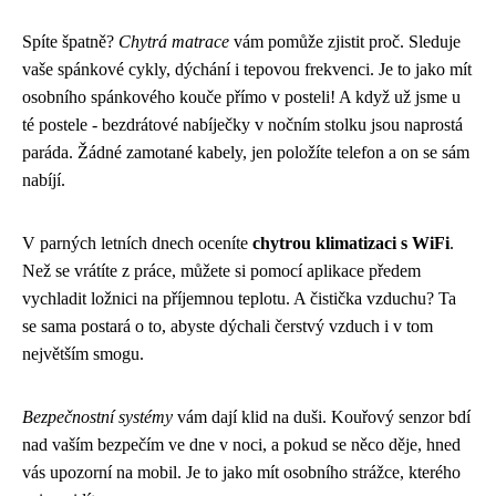
Spíte špatně?
Chytrá matrace
vám pomůže zjistit proč. Sleduje
vaše spánkové cykly, dýchání i tepovou frekvenci. Je to jako mít
osobního spánkového kouče přímo v posteli! A když už jsme u
té postele - bezdrátové nabíječky v nočním stolku jsou naprostá
paráda. Žádné zamotané kabely, jen položíte telefon a on se sám
nabíjí.
V parných letních dnech oceníte
chytrou klimatizaci s WiFi
.
Než se vrátíte z práce, můžete si pomocí aplikace předem
vychladit ložnici na příjemnou teplotu. A čistička vzduchu? Ta
se sama postará o to, abyste dýchali čerstvý vzduch i v tom
největším smogu.
Bezpečnostní systémy
vám dají klid na duši. Kouřový senzor bdí
nad vaším bezpečím ve dne v noci, a pokud se něco děje, hned
vás upozorní na mobil. Je to jako mít osobního strážce, kterého