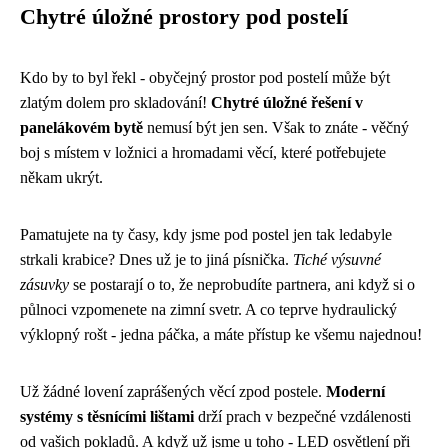
Chytré úložné prostory pod postelí
Kdo by to byl řekl - obyčejný prostor pod postelí může být
zlatým dolem pro skladování!
Chytré úložné řešení v
panelákovém bytě
nemusí být jen sen. Však to znáte - věčný
boj s místem v ložnici a hromadami věcí, které potřebujete
někam ukrýt.
Pamatujete na ty časy, kdy jsme pod postel jen tak ledabyle
strkali krabice? Dnes už je to jiná písnička.
Tiché výsuvné
zásuvky
se postarají o to, že neprobudíte partnera, ani když si o
půlnoci vzpomenete na zimní svetr. A co teprve hydraulický
výklopný rošt - jedna páčka, a máte přístup ke všemu najednou!
Už žádné lovení zaprášených věcí zpod postele.
Moderní
systémy s těsnícími lištami
drží prach v bezpečné vzdálenosti
od vašich pokladů. A když už jsme u toho - LED osvětlení při