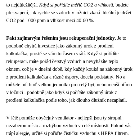
to nejdůležitější.
Když si pořídíte měřič CO2 a vlhkosti
, budete
překvapení, jak rychle se vzduch v ložnici zkazí. Ideální je držet
CO2 pod 1000 ppm a vlhkost mezi 40-60 %.
Fakt zajímavým řešením jsou rekuperační jednotky
. Je to
podobně chytrá investice jako
zákonný úrok z prodlení
kalkulačka
, prostě se vám to časem vrátí. Když si pořídíte
rekuperaci, máte pořád čerstvý vzduch a nevyházíte teplo
oknem, což je v dnešní době, kdy každý kouká na zákonný úrok
z prodlení kalkulačka a různé úspory, docela podstatný. No a
můžete mít buď velkou jednotku pro celý byt, nebo menší přímo
v ložnici - podobně jako když si počítáte zákonný úrok z
prodlení kalkulačka podle toho, jak dlouho dlužník nezaplatil.
V létě pomůže obyčejný ventilátor - nejlepší jsou ty stropní,
nezaberou místo a rozhýbou vzduch v celé místnosti. Pokud vás
trápí alergie, určitě si pořiďte čističku vzduchu s HEPA filtrem.