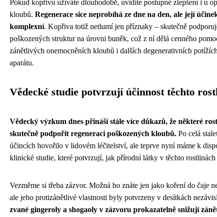
Pokud kopřivu užíváte dlouhodobě, uvidíte postupné zlepšení i u 
kloubů.
Regenerace sice neprobíhá ze dne na den, ale její účinek
komplexní
. Kopřiva totiž netlumí jen příznaky – skutečně podporu
poškozených struktur na úrovni buněk, což z ní dělá cenného pomoc
zánětlivých onemocněních kloubů i dalších degenerativních potíží
aparátu.
Vědecké studie potvrzují účinnost těchto rost
Vědecký výzkum dnes přináší stále více důkazů, že některé ros
skutečně podpořit regeneraci poškozených kloubů.
Po celá stalet
účincích hovořilo v lidovém léčitelství, ale teprve nyní máme k dis
klinické studie, které potvrzují, jak přírodní látky v těchto rostlinác
Vezměme si třeba zázvor. Možná ho znáte jen jako koření do čaje ne
ale jeho protizánětlivé vlastnosti byly potvrzeny v desítkách nezávis
zvané gingeroly a shogaoly v zázvoru prokazatelně snižují záně