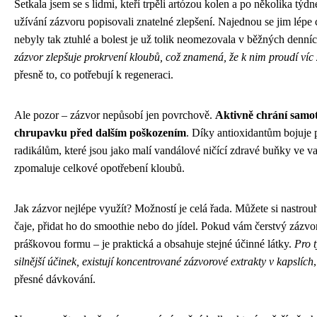
Setkala jsem se s lidmi, kteří trpěli artózou kolen a po několika týd
užívání zázvoru popisovali znatelné zlepšení. Najednou se jim lépe
nebyly tak ztuhlé a bolest je už tolik neomezovala v běžných denní
zázvor zlepšuje prokrvení kloubů, což znamená, že k nim proudí víc ž
přesně to, co potřebují k regeneraci.
Ale pozor – zázvor nepůsobí jen povrchově.
Aktivně chrání samo
chrupavku před dalším poškozením
. Díky antioxidantům bojuje 
radikálům, které jsou jako malí vandálové ničící zdravé buňky ve v
zpomaluje celkové opotřebení kloubů.
Jak zázvor nejlépe využít? Možností je celá řada. Můžete si nastrou
čaje, přidat ho do smoothie nebo do jídel. Pokud vám čerstvý zázvo
práškovou formu – je praktická a obsahuje stejné účinné látky.
Pro t
silnější účinek, existují koncentrované zázvorové extrakty v kapslích
přesné dávkování.