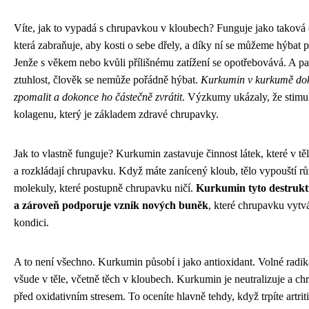
Víte, jak to vypadá s chrupavkou v kloubech? Funguje jako taková
která zabraňuje, aby kosti o sebe dřely, a díky ní se můžeme hýbat p
Jenže s věkem nebo kvůli přílišnému zatížení se opotřebovává. A pak
ztuhlost, člověk se nemůže pořádně hýbat.
Kurkumin v kurkumě dok
zpomalit a dokonce ho částečně zvrátit
. Výzkumy ukázaly, že stimu
kolagenu, který je základem zdravé chrupavky.
Jak to vlastně funguje? Kurkumin zastavuje činnost látek, které v tě
a rozkládají chrupavku. Když máte zanícený kloub, tělo vypouští 
molekuly, které postupně chrupavku ničí.
Kurkumin tyto destrukti
a zároveň podporuje vznik nových buněk
, které chrupavku vytvá
kondici.
A to není všechno. Kurkumin působí i jako antioxidant. Volné radi
všude v těle, včetně těch v kloubech. Kurkumin je neutralizuje a ch
před oxidativním stresem. To oceníte hlavně tehdy, když trpíte artri