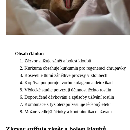
Obsah článku:
Zázvor snižuje zánět a bolest kloubů
Kurkuma obsahuje kurkumin pro regeneraci chrupavky
Boswellie tlumí zánětlivé procesy v kloubech
Kopřiva podporuje tvorbu kolagenu a detoxikaci
Vědecké studie potvrzují účinnost těchto rostlin
Doporučené dávkování a způsoby užívání rostlin
Kombinace s fyzioterapií zesiluje léčebný efekt
Možné vedlejší účinky a kontraindikace užívání
Zázvor snižuje zánět a bolest kloubů