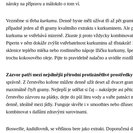
nároky na přípravu a málokdo o tom ví.
Vezměme si třeba
kurkumu
. Denně byste měli užívat tři až pět gra
případně jeden až tři gramy kvalitního extraktu s kurkuminem. Ale
kurkuma se vstřebává mizerně. Zkuste ji proto vždycky kombinova
Piperin v něm dokáže zvýšit vstřebatelnost kurkuminu až třistakrát! 
sklenice teplého mléka nebo rostlinného nápoje lžičku kurkumy, šp
trochu kokosového oleje. Pijte to pravidelně nalačno a uvidíte rozdíl
Zázvor patří mezi nejsilnější přírodní protizánětlivé prostředky
správně. Z čerstvého kořene můžete denně užít deset až dvacet gra
maximálně čtyři gramy. Nejlepší je udělat si čaj – nakrájejte asi pě
čerstvého zázvoru na plátky, dejte do půl litru vody a vařte patnáct mi
denně, ideálně mezi jídly. Funguje skvěle i v smoothies nebo džusec
kombinovat s dalšími zdravými surovinami.
Boswellie, kadidlovník
, se většinou bere jako extrakt. Doporučená dá