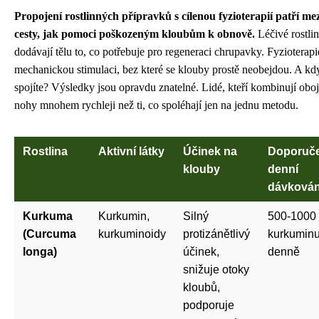
Propojení rostlinných přípravků s cílenou fyzioterapií patří mez
cesty, jak pomoci poškozeným kloubům k obnově.
Léčivé rostlin
dodávají tělu to, co potřebuje pro regeneraci chrupavky. Fyzioterap
mechanickou stimulaci, bez které se klouby prostě neobejdou. A kdy
spojíte? Výsledky jsou opravdu znatelné. Lidé, kteří kombinují obojí
nohy mnohem rychleji než ti, co spoléhají jen na jednu metodu.
Rostlina
Aktivní látky
Účinek na
Doporuč
klouby
denní
dávkován
Kurkuma
Kurkumin,
Silný
500-1000
(Curcuma
kurkuminoidy
protizánětlivý
kurkumin
longa)
účinek,
denně
snižuje otoky
kloubů,
podporuje