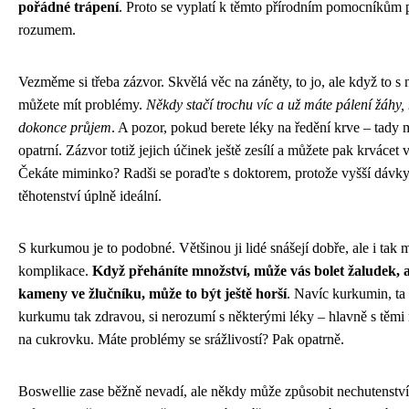
pořádné trápení
. Proto se vyplatí k těmto přírodním pomocníkům p
rozumem.
Vezměme si třeba zázvor. Skvělá věc na záněty, to jo, ale když to s 
můžete mít problémy.
Někdy stačí trochu víc a už máte pálení žáhy
dokonce průjem
. A pozor, pokud berete léky na ředění krve – tady 
opatrní. Zázvor totiž jejich účinek ještě zesílí a můžete pak krvácet v
Čekáte miminko? Radši se poraďte s doktorem, protože vyšší dávky
těhotenství úplně ideální.
S kurkumou je to podobné. Většinou ji lidé snášejí dobře, ale i tak 
komplikace.
Když přeháníte množství, může vás bolet žaludek,
kameny ve žlučníku, může to být ještě horší
. Navíc kurkumin, ta 
kurkumu tak zdravou, si nerozumí s některými léky – hlavně s těmi
na cukrovku. Máte problémy se srážlivostí? Pak opatrně.
Boswellie zase běžně nevadí, ale někdy může způsobit nechutenství,