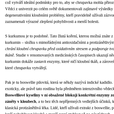
což vytváří ideální podmínky pro to, aby se chrupavka mohla přiro
Vědci z univerzit po celém světě dokumentovali zajímavé výsledky –
degenerativními kloubními problémy, kteří pravidelně užívali zázvor
zaznamenali výrazné zlepšení pohyblivosti a menší bolesti.
S kurkumou je to podobné. Tato žlutá koření, kterou možná znáte z 
kurkumin – složku s mimořádnými antioxidačními a protizánětlivým
chrání kloubní chrupavku před oxidativním stresem a podporuje tv
tkáně.
Studie v renomovaných medicínských časopisech ukazují n
kurkumin dokáže zastavit enzymy, které ničí kloubní tkáň, a zárov
které chrupavku vytvářejí.
Pak je tu boswellie pilovitá, která se někdy nazývá indické kadidlo
exoticky, ale právě tato rostlina byla předmětem intenzivního věde
Boswelliové kyseliny v ní obsažené blokují konkrétní enzymy 
záněty v kloubech
, a to bez těch nepříjemných vedlejších účinků, k
klasická protizánětlivá léka. Lidé, kteří užívali extrakt z boswellie,