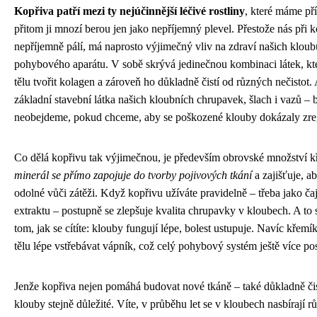
Kopřiva patří mezi ty nejúčinnější léčivé rostliny
, které máme př
přitom ji mnozí berou jen jako nepříjemný plevel. Přestože nás při
nepříjemně pálí, má naprosto výjimečný vliv na zdraví našich kloub
pohybového aparátu. V sobě skrývá jedinečnou kombinaci látek, kt
tělu tvořit kolagen a zároveň ho důkladně čistí od různých nečistot.
základní stavební látka našich kloubních chrupavek, šlach i vazů – b
neobejdeme, pokud chceme, aby se poškozené klouby dokázaly zre
Co dělá kopřivu tak výjimečnou, je především obrovské množství 
minerál se přímo zapojuje do tvorby pojivových tkání
a zajišťuje, a
odolné vůči zátěži. Když kopřivu užíváte pravidelně – třeba jako č
extraktu – postupně se zlepšuje kvalita chrupavky v kloubech. A to 
tom, jak se cítíte: klouby fungují lépe, bolest ustupuje. Navíc křem
tělu lépe vstřebávat vápník, což celý pohybový systém ještě více pos
Jenže kopřiva nejen pomáhá budovat nové tkáně – také důkladně čist
klouby stejně důležité. Víte, v průběhu let se v kloubech nasbírají r