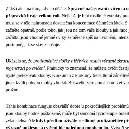
Záleží ale i na tom, kdy co děláte.
Správné načasování cvičení a u
přípravků hraje velkou roli.
Nejlepší je brát rostlinné extrakty pr
musí se v těle nahromadit dostatečná koncentrace účinných látek. S 
začněte opatrně, podle toho, jak jsou na tom vaše klouby a jak moc
začátku jsou vhodné jemné cviky zaměřené spíš na uvolnění, intenz
postupně, jak se stav zlepšuje.
Ukázalo se, že
protizánětlivé složky z léčivých rostlin výrazně zkrac
regeneraci po cvičení.
Prakticky to znamená, že můžete cvičit častěji
byste přetěžovali klouby. Kurkumin z kurkumy třeba tlumí zánětlivé
jinak kvůli pohybu mohly zhoršit. Boswelie zase pomáhá udržet vaz
pružné.
Tahle kombinace funguje obzvlášť dobře u pokročilejších problémů
jsou klouby hodně poškozené, může být samotná fyzioterapie bolest
zvladatelná. Ale
když předtím užíváte rostlinné protizánětlivé př
výrazně poklesne a cvičení jde najednou mnohem líp.
Vytvoří se