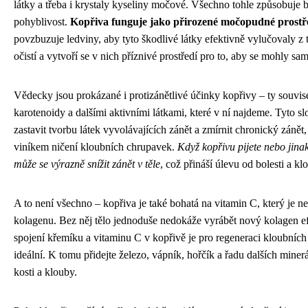
látky a třeba i krystaly kyseliny močové. Všechno tohle způsobuje 
pohyblivost.
Kopřiva funguje jako přirozené močopudné prostř
povzbuzuje ledviny, aby tyto škodlivé látky efektivně vylučovaly z 
očistí a vytvoří se v nich příznivé prostředí pro to, aby se mohly sa
Vědecky jsou prokázané i protizánětlivé účinky kopřivy – ty souvise
karotenoidy a dalšími aktivními látkami, které v ní najdeme. Tyto 
zastavit tvorbu látek vyvolávajících zánět a zmírnit chronický zánět,
viníkem ničení kloubních chrupavek.
Když kopřivu pijete nebo jinak
může se výrazně snížit zánět v těle
, což přináší úlevu od bolesti a k
A to není všechno – kopřiva je také bohatá na vitamin C, který je n
kolagenu. Bez něj tělo jednoduše nedokáže vyrábět nový kolagen ef
spojení křemíku a vitaminu C v kopřivě je pro regeneraci kloubních
ideální. K tomu přidejte železo, vápník, hořčík a řadu dalších miner
kosti a klouby.