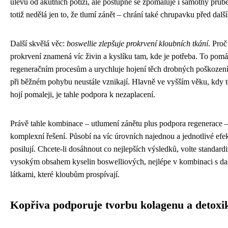
úlevu od akutních potíží, ale postupně se zpomaluje i samotný prů
totiž nedělá jen to, že tlumí zánět – chrání také chrupavku před dal
Další skvělá věc:
boswellie zlepšuje prokrvení kloubních tkání
. Proč
prokrvení znamená víc živin a kyslíku tam, kde je potřeba. To pom
regeneračním procesům a urychluje hojení těch drobných poškození
při běžném pohybu neustále vznikají. Hlavně ve vyšším věku, kdy 
hojí pomaleji, je tahle podpora k nezaplacení.
Právě tahle kombinace – utlumení zánětu plus podpora regenerace –
komplexní řešení. Působí na víc úrovních najednou a jednotlivé efe
posilují. Chcete-li dosáhnout co nejlepších výsledků, volte standard
vysokým obsahem kyselin boswelliových, nejlépe v kombinaci s dal
látkami, které kloubům prospívají.
Kopřiva podporuje tvorbu kolagenu a detoxi