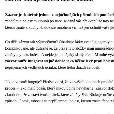
Zázvor je skutečně jednou z nejúčinnějších přírodních pomůce
zánětům a bolestem kloubů po ruce. Možná vás překvapí, že tato ne
kterou znáte z kuchyně, dokáže mnohem víc než jen ochutit vaše jíd
Co dělá zázvor tak výjimečným? Obsahuje látky zvané gingeroly a 
komplikovaně, ale důležité je, že právě tyto složky mají mimořádno
záněty a унять bolest. A nejde jen o nějaký slabý efekt.
Mnohé výz
zázvor může fungovat stejně dobře jako běžné léky proti bolest
nepříjemných vedlejších účinků, které třeba dráždí žaludek.
Jak to vlastně funguje? Představte si, že ve vašich kloubech probíhá
proces – jako malý požár, který nikdy úplně nevyhasne. Zázvor dok
zkrotit tím, že zastaví tvorbu látek, které záněty živí. Blokuje určité
způsobují otok, tuhost a tu nepříjemnou bolest, kterou znáte třeba z 