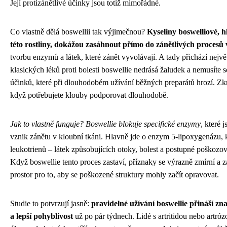
Její protizánětlivé účinky jsou totiž mimořádné.
Co vlastně dělá boswellii tak výjimečnou?
Kyseliny boswelliové, h
této rostliny, dokážou zasáhnout přímo do zánětlivých procesů
tvorbu enzymů a látek, které zánět vyvolávají. A tady přichází největ
klasických léků proti bolesti boswellie nedrásá žaludek a nemusíte s
účinků, které při dlouhodobém užívání běžných preparátů hrozí. Zkr
když potřebujete klouby podporovat dlouhodobě.
Jak to vlastně funguje? Boswellie blokuje specifické enzymy
, které 
vznik zánětu v kloubní tkáni. Hlavně jde o enzym 5-lipoxygenázu, 
leukotrienů – látek způsobujících otoky, bolest a postupné poškozo
Když boswellie tento proces zastaví, příznaky se výrazně zmírní a z
prostor pro to, aby se poškozené struktury mohly začít opravovat.
Studie to potvrzují jasně:
pravidelné užívání boswellie přináší znat
a lepší pohyblivost
už po pár týdnech. Lidé s artritidou nebo artróz