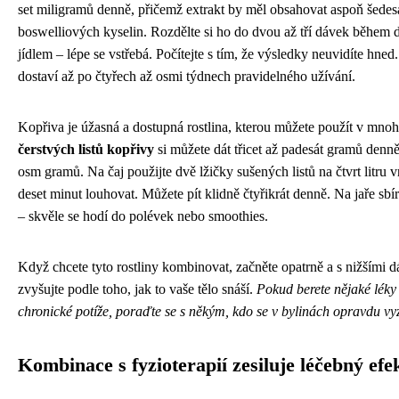
set miligramů denně, přičemž extrakt by měl obsahovat aspoň šedes
boswelliových kyselin. Rozdělte si ho do dvou až tří dávek během d
jídlem – lépe se vstřebá. Počítejte s tím, že výsledky neuvidíte hned
dostaví až po čtyřech až osmi týdnech pravidelného užívání.
Kopřiva je úžasná a dostupná rostlina, kterou můžete použít v mno
čerstvých listů kopřivy
si můžete dát třicet až padesát gramů denně
osm gramů. Na čaj použijte dvě lžičky sušených listů na čtvrt litru 
deset minut louhovat. Můžete pít klidně čtyřikrát denně. Na jaře sb
– skvěle se hodí do polévek nebo smoothies.
Když chcete tyto rostliny kombinovat, začněte opatrně a s nižšími 
zvyšujte podle toho, jak to vaše tělo snáší.
Pokud berete nějaké lék
chronické potíže, poraďte se s někým, kdo se v bylinách opravdu vy
Kombinace s fyzioterapií zesiluje léčebný efe