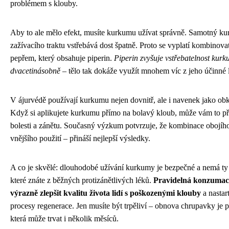
problémem s klouby.
Aby to ale mělo efekt, musíte kurkumu užívat správně. Samotný kur
zažívacího traktu vstřebává dost špatně. Proto se vyplatí kombinova
pepřem, který obsahuje piperin.
Piperin zvyšuje vstřebatelnost kur
dvacetinásobně
– tělo tak dokáže využít mnohem víc z jeho účinné l
V ájurvédě používají kurkumu nejen dovnitř, ale i navenek jako ob
Když si aplikujete kurkumu přímo na bolavý kloub, může vám to př
bolesti a zánětu. Současný výzkum potvrzuje, že kombinace obojího 
vnějšího použití – přináší nejlepší výsledky.
A co je skvělé: dlouhodobé užívání kurkumy je bezpečné a nemá ty 
které znáte z běžných protizánětlivých léků.
Pravidelná konzuma
výrazně zlepšit kvalitu života lidí s poškozenými klouby
a nastar
procesy regenerace. Jen musíte být trpěliví – obnova chrupavky je p
která může trvat i několik měsíců.