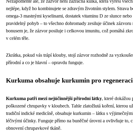
Nezapomeňte ale, že zázvor není zázračná kulka, která vyřeší všec
nejlépe, když ho kombinujete se zdravým životním stylem. Strava b
omega-3 mastnými kyselinami, dostatek vitaminu D ze slunce nebo
pravidelný pohyb – to všechno dohromady zesiluje účinek zázvor
bonusem je, že zázvor posiluje i celkovou imunitu, což pomáhá zkro
v celém těle.
Zkrátka, pokud vás trápí klouby, stojí zázvor rozhodně za vyzkouše
přírodní a co je hlavní – opravdu funguje.
Kurkuma obsahuje kurkumin pro regeneraci
Kurkuma patří mezi nejúčinnější přírodní látky
, které dokážou
poškozené chrupavky v kloubech. Tahle zlatožlutá koření, kterou už 
tradiční indické medicíně, obsahuje kurkumin – látku s výjimečnými
léčivými účinky. Funguje přímo na buněčné úrovni a ovlivňuje to, c
obnovení chrupavkové tkáně.