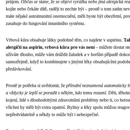
průjem.
Občas se stane, že se objeví vyrážka nebo jiná alergická re
kojíte nebo čekáte dítě, raději to nechte být – prostě o tom zatím n
máte nějaké autoimunitní onemocnění, měli byste být obezřetní, pro
zasahuje do fungování imunitního systému.
Vrbová kůra obsahuje látky podobné těm, co najdete v aspirinu.
Tak
alergičtí na aspirin, vrbová kůra pro vás není
– můžete dostat ste
užíváte dlouho, může vám dráždit žaludek a v horším případě dokon
samozřejmě, když to kombinujete s jinými léky obsahujícími podobn
předávkování.
Prostě je potřeba si uvědomit, že
přírodní neznamená automaticky b
a vždycky je lepší se poradit s někým, kdo tomu rozumí
. Děti, těho
kojení, lidé s dlouhodobými zdravotními problémy nebo ti, co berou
všichni by měli být extra opatrní. Byliny a léky spolu můžou reagov
nepředvídatelně a někdy to může být i nebezpečné.