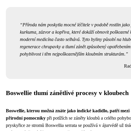
Příroda nám poskytla mocné léčitele v podobě rostlin jako 
kurkuma, zázvor a kopřiva, které dokáží obnovit poškozené 
moderní medicína často selhává. Tyto byliny působí na hlu
regenerace chrupavky a tlumí zánět způsobený opotřebením,
pohyblivost i těm nejpoškozenějším kloubním strukturám.
Rad
Boswellie tlumí zánětlivé procesy v kloubech
Boswellie, kterou možná znáte jako indické kadidlo, patří mez
přírodní pomocníky
při potížích se záněty kloubů a celého pohyb
pryskyřice ze stromů Boswellia serrata se používá v ájurvédě už tisíc