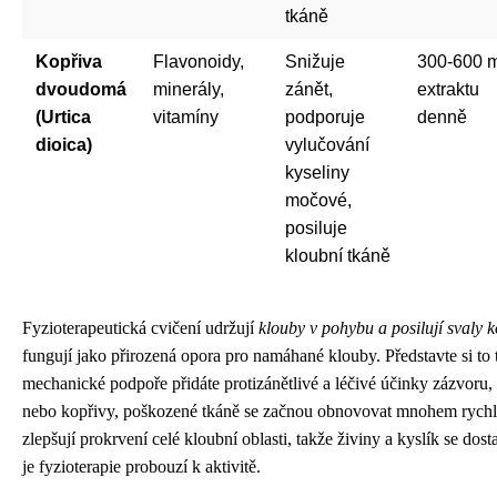
tkáně
Kopřiva
Flavonoidy,
Snižuje
300-600 
dvoudomá
minerály,
zánět,
extraktu
(Urtica
vitamíny
podporuje
denně
dioica)
vylučování
kyseliny
močové,
posiluje
kloubní tkáně
Fyzioterapeutická cvičení udržují
klouby v pohybu a posilují svaly 
fungují jako přirozená opora pro namáhané klouby. Představte si to 
mechanické podpoře přidáte protizánětlivé a léčivé účinky zázvoru
nebo kopřivy, poškozené tkáně se začnou obnovovat mnohem rychlej
zlepšují prokrvení celé kloubní oblasti, takže živiny a kyslík se dos
je fyzioterapie probouzí k aktivitě.