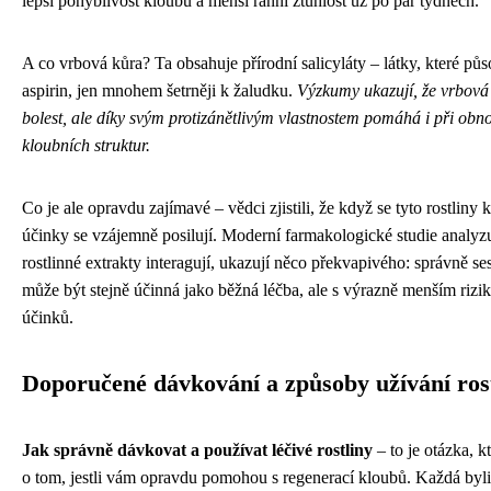
lepší pohyblivost kloubů a menší ranní ztuhlost už po pár týdnech.
A co vrbová kůra? Ta obsahuje přírodní salicyláty – látky, které pů
aspirin, jen mnohem šetrněji k žaludku.
Výzkumy ukazují, že vrbová
bolest, ale díky svým protizánětlivým vlastnostem pomáhá i při ob
kloubních struktur.
Co je ale opravdu zajímavé – vědci zjistili, že když se tyto rostliny 
účinky se vzájemně posilují. Moderní farmakologické studie analyzuj
rostlinné extrakty interagují, ukazují něco překvapivého: správně 
může být stejně účinná jako běžná léčba, ale s výrazně menším rizi
účinků.
Doporučené dávkování a způsoby užívání ros
Jak správně dávkovat a používat léčivé rostliny
– to je otázka, k
o tom, jestli vám opravdu pomohou s regenerací kloubů. Každá byli