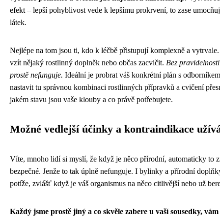
efekt – lepší pohyblivost vede k lepšímu prokrvení, to zase umocňuj
látek.
Nejlépe na tom jsou ti, kdo k léčbě přistupují komplexně a vytrvale. 
vzít nějaký rostlinný doplněk nebo občas zacvičit.
Bez pravidelnosti
prostě nefunguje.
Ideální je probrat váš konkrétní plán s odborníke
nastavit tu správnou kombinaci rostlinných přípravků a cvičení přes
jakém stavu jsou vaše klouby a co právě potřebujete.
Možné vedlejší účinky a kontraindikace užív
Víte, mnoho lidí si myslí, že když je něco přírodní, automaticky to 
bezpečné. Jenže to tak úplně nefunguje. I bylinky a přírodní doplň
potíže, zvlášť když je váš organismus na něco citlivější nebo už bere
Každý jsme prostě jiný a co skvěle zabere u vaší sousedky, vá