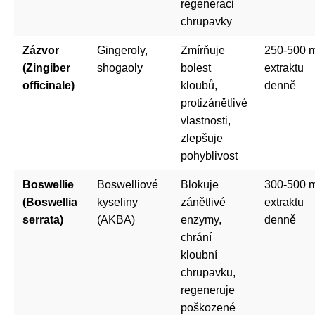
regeneraci
chrupavky
Zázvor
Gingeroly,
Zmírňuje
250-500 
(Zingiber
shogaoly
bolest
extraktu
officinale)
kloubů,
denně
protizánětlivé
vlastnosti,
zlepšuje
pohyblivost
Boswellie
Boswelliové
Blokuje
300-500 
(Boswellia
kyseliny
zánětlivé
extraktu
serrata)
(AKBA)
enzymy,
denně
chrání
kloubní
chrupavku,
regeneruje
poškozené