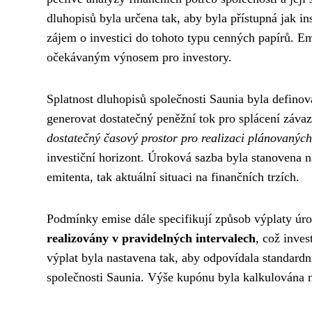
dluhopisů byla určena tak, aby byla přístupná jak i
zájem o investici do tohoto typu cenných papírů. E
očekávaným výnosem pro investory.
Splatnost dluhopisů společnosti Saunia byla definov
generovat dostatečný peněžní tok pro splácení záva
dostatečný časový prostor pro realizaci plánovaných
investiční horizont. Úroková sazba byla stanovena n
emitenta, tak aktuální situaci na finančních trzích.
Podmínky emise dále specifikují způsob výplaty úr
realizovány v pravidelných intervalech
, což inves
výplat byla nastavena tak, aby odpovídala standard
společnosti Saunia. Výše kupónu byla kalkulována 