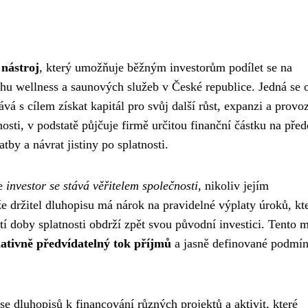
 nástroj
, který umožňuje běžným investorům podílet se na
rhu wellness a saunových služeb v České republice. Jedná se 
vá s cílem získat kapitál pro svůj další růst, expanzi a provo
osti, v podstatě půjčuje firmě určitou finanční částku na pře
y a návrat jistiny po splatnosti.
že
investor se stává věřitelem společnosti
, nikoliv jejím
e držitel dluhopisu má nárok na pravidelné výplaty úroků, kt
í doby splatnosti obdrží zpět svou původní investici. Tento 
lativně předvídatelný tok příjmů
a jasně definované podmí
e dluhopisů k financování různých projektů a aktivit, které