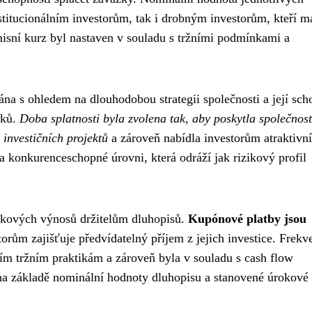
nstitucionálním investorům, tak i drobným investorům, kteří m
misní kurz byl nastaven v souladu s tržními podmínkami a
ána s ohledem na dlouhodobou strategii společnosti a její sch
zků.
Doba splatnosti byla zvolena tak, aby poskytla společnost
 investičních projektů
a zároveň nabídla investorům atraktivní
a konkurenceschopné úrovni, která odráží jak rizikový profil
okových výnosů držitelům dluhopisů.
Kupónové platby jsou
torům zajišťuje předvídatelný příjem z jejich investice. Frekv
ním tržním praktikám a zároveň byla v souladu s cash flow
na základě nominální hodnoty dluhopisu a stanovené úrokové 