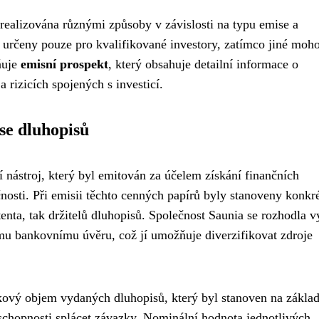
 realizována různými způsoby v závislosti na typu emise a
 určeny pouze pro kvalifikované investory, zatímco jiné moh
ňuje
emisní prospekt
, který obsahuje detailní informace o
 rizicích spojených s investicí.
se dluhopisů
í nástroj, který byl emitován za účelem získání finančních
čnosti. Při emisii těchto cenných papírů byly stanoveny konkré
tenta, tak držitelů dluhopisů. Společnost Saunia se rozhodla v
ímu bankovnímu úvěru, což jí umožňuje diverzifikovat zdroje
kový objem vydaných dluhopisů, který byl stanoven na zákla
í schopnosti splácet závazky. Nominální hodnota jednotlivých