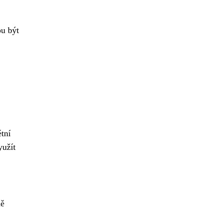
ou být
tní
yužít
dě