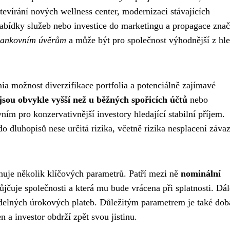
otevírání nových wellness center, modernizaci stávajících
abídky služeb nebo investice do marketingu a propagace znač
 bankovním úvěrům
a může být pro společnost výhodnější z hl
nia možnost diverzifikace portfolia a potenciálně zajímavé
sou obvykle vyšší než u běžných spořicích účtů
nebo
ním pro konzervativnější investory hledající stabilní příjem.
do dluhopisů nese určitá rizika, včetně rizika nesplacení záva
rnuje několik klíčových parametrů. Patří mezi ně
nominální
půjčuje společnosti a která mu bude vrácena při splatnosti. Dál
videlných úrokových plateb. Důležitým parametrem je také dob
n a investor obdrží zpět svou jistinu.