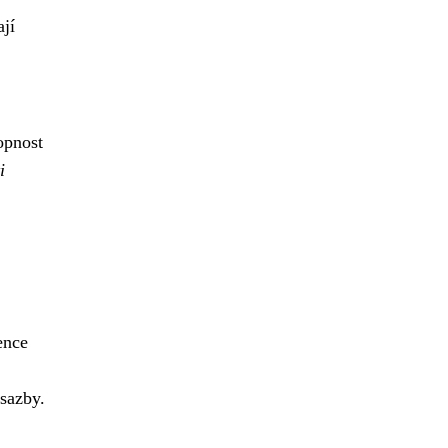
ají
opnost
i
ence
sazby.