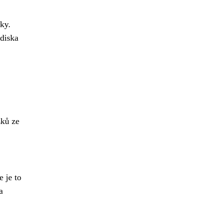
ky.
ediska
zků ze
e je to
a