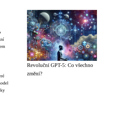
o
zní
dem
Revoluční GPT-5: Co všechno
změní?
eré
model
nky