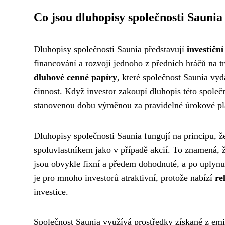
Co jsou dluhopisy společnosti Saunia
Dluhopisy společnosti Saunia představují
investiční
financování a rozvoji jednoho z předních hráčů na t
dluhové cenné papíry
, které společnost Saunia vydá
činnost. Když investor zakoupí dluhopis této společn
stanovenou dobu výměnou za pravidelné úrokové platb
Dluhopisy společnosti Saunia fungují na principu, 
spoluvlastníkem jako v případě akcií. To znamená, ž
jsou obvykle fixní a předem dohodnuté, a po uplynut
je pro mnoho investorů atraktivní, protože nabízí
re
investice.
Společnost Saunia využívá prostředky získané z emis