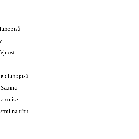
luhopisů
y
řejnost
je dluhopisů
i Saunia
 z emise
ostmi na trhu