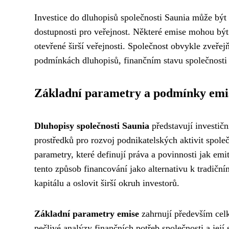
Investice do dluhopisů společnosti Saunia může být
dostupnosti pro veřejnost. Některé emise mohou být
otevřené širší veřejnosti. Společnost obvykle zveřej
podmínkách dluhopisů, finančním stavu společnosti a
Základní parametry a podmínky emi
Dluhopisy společnosti Saunia
představují investičn
prostředků pro rozvoj podnikatelských aktivit spole
parametry, které definují práva a povinnosti jak emi
tento způsob financování jako alternativu k tradičn
kapitálu a oslovit širší okruh investorů.
Základní parametry emise
zahrnují především cel
pečlivé analýzy finančních potřeb společnosti a jej