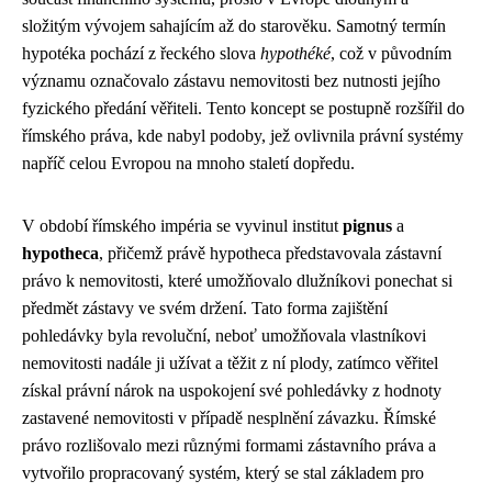
složitým vývojem sahajícím až do starověku. Samotný termín
hypotéka pochází z řeckého slova
hypothéké
, což v původním
významu označovalo zástavu nemovitosti bez nutnosti jejího
fyzického předání věřiteli. Tento koncept se postupně rozšířil do
římského práva, kde nabyl podoby, jež ovlivnila právní systémy
napříč celou Evropou na mnoho staletí dopředu.
V období římského impéria se vyvinul institut
pignus
a
hypotheca
, přičemž právě hypotheca představovala zástavní
právo k nemovitosti, které umožňovalo dlužníkovi ponechat si
předmět zástavy ve svém držení. Tato forma zajištění
pohledávky byla revoluční, neboť umožňovala vlastníkovi
nemovitosti nadále ji užívat a těžit z ní plody, zatímco věřitel
získal právní nárok na uspokojení své pohledávky z hodnoty
zastavené nemovitosti v případě nesplnění závazku. Římské
právo rozlišovalo mezi různými formami zástavního práva a
vytvořilo propracovaný systém, který se stal základem pro