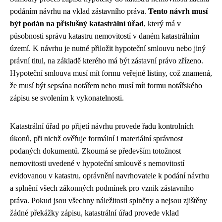
podáním návrhu na vklad zástavního práva.
Tento návrh musí
být podán na příslušný katastrální úřad
, který má v
působnosti správu katastru nemovitostí v daném katastrálním
území. K návrhu je nutné přiložit hypoteční smlouvu nebo jiný
právní titul, na základě kterého má být zástavní právo zřízeno.
Hypoteční smlouva musí mít formu veřejné listiny, což znamená,
že musí být sepsána notářem nebo musí mít formu notářského
zápisu se svolením k vykonatelnosti.
Katastrální úřad po přijetí návrhu provede řadu kontrolních
úkonů, při nichž ověřuje formální i materiální správnost
podaných dokumentů. Zkoumá se především totožnost
nemovitosti uvedené v hypoteční smlouvě s nemovitostí
evidovanou v katastru, oprávnění navrhovatele k podání návrhu
a splnění všech zákonných podmínek pro vznik zástavního
práva. Pokud jsou všechny náležitosti splněny a nejsou zjištěny
žádné překážky zápisu, katastrální úřad provede vklad