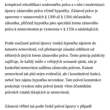
komplexní rekodifikaci soukromého práva a s ním i modernizaci
úpravy zástavního práva včetně hypotéky. Zástavní právo je
upraveno v ustanoveních § 1309 až § 1394 občanského
zákoníku, přičemž hypotéka jako speciální forma zástavního
práva k nemovitostem je vymezena v § 1356 a následujících.
Podle současné právní úpravy vzniká
hypotéka zápisem do
katastru nemovitostí
, což představuje zásadní odlišnost od
některých jiných forem zástavního práva. Tento princip publicity
zajišťuje, že každý může z veřejných seznamů zjistit, zda je
konkrétní nemovitost zatížena zástavním právem. Katastr
nemovitostí tak plní nejen evidenční, ale i konstitutivní funkci,
neboť bez zápisu hypotéka nevznikne. Tato právní konstrukce
poskytuje vysokou míru právní jistoty všem účastníkům
právních vztahů týkajících se nemovitostí.
Zástavní věřitel má podle české právní úpravy v případě