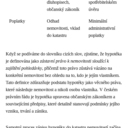
dluhopisech,
spotřebitelském
občanský zákoník
úvěru
Poplatky
Odhad
Minimální
nemovitosti, vklad
administrativní
do katastru
poplatky
Když se podíváme do slovníku cizích slov, zjistíme, že hypotéka
je definována jako
zástavní právo k nemovitosti sloužící k
zajištění pohledávky
, přičemž toto právo zůstává vázáno na
konkrétní nemovitost bez ohledu na to, kdo je jejím vlastníkem.
Tato definice zdůrazňuje podstatu hypotéky jako věcného práva,
které následuje nemovitost a nikoli osobu vlastníka. V českém
právním řádu je hypotéka upravena občanským zákoníkem a
souvisejícími předpisy, které detailně stanovují podmínky jejího
vzniku, trvání a zániku.
Samotný proces zápisu hypotéky do katastru nemovitostí začína