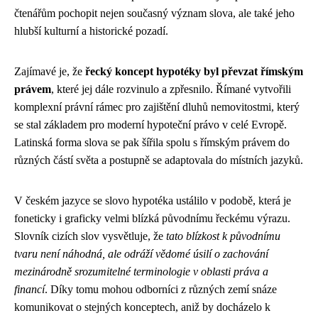
čtenářům pochopit nejen současný význam slova, ale také jeho
hlubší kulturní a historické pozadí.
Zajímavé je, že
řecký koncept hypotéky byl převzat římským
právem
, které jej dále rozvinulo a zpřesnilo. Římané vytvořili
komplexní právní rámec pro zajištění dluhů nemovitostmi, který
se stal základem pro moderní hypoteční právo v celé Evropě.
Latinská forma slova se pak šířila spolu s římským právem do
různých částí světa a postupně se adaptovala do místních jazyků.
V českém jazyce se slovo hypotéka ustálilo v podobě, která je
foneticky i graficky velmi blízká původnímu řeckému výrazu.
Slovník cizích slov vysvětluje, že
tato blízkost k původnímu
tvaru není náhodná, ale odráží vědomé úsilí o zachování
mezinárodně srozumitelné terminologie v oblasti práva a
financí
. Díky tomu mohou odborníci z různých zemí snáze
komunikovat o stejných konceptech, aniž by docházelo k