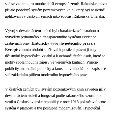
stal se vzorem pro mnohé další evropské země. Rakouské právo
přijalo podobný systém pozemkových knih, který byl následně
aplikován i v českých zemích jako součást Rakouska-Uherska.
Vývoj v devatenáctém století byl charakterizován snahou o
vytvoření jednotného a transparentního systému evidence
zástavních práv.
Historický vývoj hypotečního práva v
Evropě
v tomto období směřoval k posílení právní jistoty
účastníků hypotečních vztahů a k ochraně třetích osob, které se
mohly spolehnout na zápisy ve veřejných knihách. Princip
publicity, materiální publicity a konstitutivního účinku zápisu se
stal základním pilířem moderního hypotečního práva.
V českých zemích byl systém pozemkových knih zaveden již v
devatenáctém století a fungoval podle rakouského vzoru. Po
vzniku Československé republiky v roce 1918 pokračoval tento
systém v platnosti a byl postupně modernizován. Hypoteční