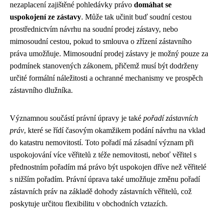
nezaplacení zajištěné pohledávky právo
domáhat se
uspokojení ze zástavy
. Může tak učinit buď soudní cestou
prostřednictvím návrhu na soudní prodej zástavy, nebo
mimosoudní cestou, pokud to smlouva o zřízení zástavního
práva umožňuje. Mimosoudní prodej zástavy je možný pouze za
podmínek stanovených zákonem, přičemž musí být dodrženy
určité formální náležitosti a ochranné mechanismy ve prospěch
zástavního dlužníka.
Významnou součástí právní úpravy je také
pořadí zástavních
práv
, které se řídí časovým okamžikem podání návrhu na vklad
do katastru nemovitostí. Toto pořadí má zásadní význam při
uspokojování více věřitelů z téže nemovitosti, neboť věřitel s
přednostním pořadím má právo být uspokojen dříve než věřitelé
s nižším pořadím. Právní úprava také umožňuje změnu pořadí
zástavních práv na základě dohody zástavních věřitelů, což
poskytuje určitou flexibilitu v obchodních vztazích.