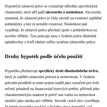
Hypoteční zástavní právo se vyznačuje několika specifickými
vlastnostmi, mezi něž patří
akcesorita a následnost
. Akcesorita
znamená, že zástavní právo je vždy závislé na existenci zajištěné
pohledávky a bez ní nemůže existovat. Následnost pak
vyjadřuje, že zástavní právo přechází spolu s pohledávkou na
nového věřitele. Tyto principy jsou v českém právu důsledně
uplatňovány a tvoří základ celého systému zástavního práva.
Druhy hypoték podle účelu použití
Hypotéka představuje
specifický druh dlouhodobého úvěru
,
který je zajištěn zástavním právem k nemovitosti. V českém
právním prostředí se tento pojem ustálil jako označení pro úvěr
určený primárně na financování bytových potřeb, přičemž jeho
charakteristickým znakem je právě ona vazba na nemovitost
sloužící jako záruka pro věřitele. Slovník cizích slov vysvětluje,
že termín hypotéka pochází z řeckého slova
hypotéké
, což