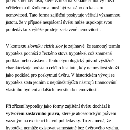
právo k nemovitosti, které vzniká na základě smlouvy mezi
věřitelem a dlužníkem a musí být zapsáno do katastru
nemovitostí. Tato forma zajištění poskytuje věřiteli významnou
jistotu, že v případě nesplácení úvěru může uspokojit svou
pohledávku z výtěže prodeje zastavené nemovitosti.
V kontextu
slovníku cizích slov
je zajímavé, že samotný termín
hypotéka pochází z řeckého slova hypotéké, což znamená
podklad nebo zástavu. Tento etymologický původ výstižně
charakterizuje podstatu celého institutu, kdy nemovitost slouží
jako podklad pro poskytnutí úvěru. V historickém vývoji se
hypotéka stala jedním z nejdůležitějších nástrojů financování
vlastního bydlení a dalších investic do nemovitostí.
Při zřízení hypotéky jako formy zajištění úvěru dochází k
vytvoření zástavního práva
, které je akcesorickým právem
vázaným na existenci hlavní pohledávky. To znamená, že
hypotéka nemůže existovat samostatně bez úvěrového vztahu,