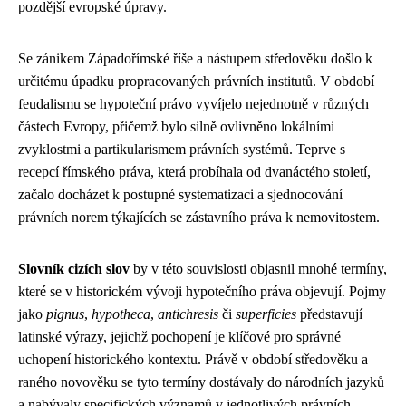
pozdější evropské úpravy.
Se zánikem Západořímské říše a nástupem středověku došlo k
určitému úpadku propracovaných právních institutů. V období
feudalismu se hypoteční právo vyvíjelo nejednotně v různých
částech Evropy, přičemž bylo silně ovlivněno lokálními
zvyklostmi a partikularismem právních systémů. Teprve s
recepcí římského práva, která probíhala od dvanáctého století,
začalo docházet k postupné systematizaci a sjednocování
právních norem týkajících se zástavního práva k nemovitostem.
Slovník cizích slov
by v této souvislosti objasnil mnohé termíny,
které se v historickém vývoji hypotečního práva objevují. Pojmy
jako
pignus
,
hypotheca
,
antichresis
či
superficies
představují
latinské výrazy, jejichž pochopení je klíčové pro správné
uchopení historického kontextu. Právě v období středověku a
raného novověku se tyto termíny dostávaly do národních jazyků
a nabývaly specifických významů v jednotlivých právních