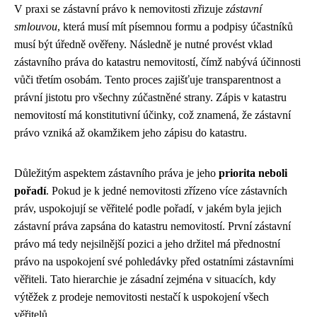
V praxi se zástavní právo k nemovitosti zřizuje
zástavní
smlouvou
, která musí mít písemnou formu a podpisy účastníků
musí být úředně ověřeny. Následně je nutné provést vklad
zástavního práva do katastru nemovitostí, čímž nabývá účinnosti
vůči třetím osobám. Tento proces zajišťuje transparentnost a
právní jistotu pro všechny zúčastněné strany. Zápis v katastru
nemovitostí má konstitutivní účinky, což znamená, že zástavní
právo vzniká až okamžikem jeho zápisu do katastru.
Důležitým aspektem zástavního práva je jeho
priorita neboli
pořadí
. Pokud je k jedné nemovitosti zřízeno více zástavních
práv, uspokojují se věřitelé podle pořadí, v jakém byla jejich
zástavní práva zapsána do katastru nemovitostí. První zástavní
právo má tedy nejsilnější pozici a jeho držitel má přednostní
právo na uspokojení své pohledávky před ostatními zástavními
věřiteli. Tato hierarchie je zásadní zejména v situacích, kdy
výtěžek z prodeje nemovitosti nestačí k uspokojení všech
věřitelů.