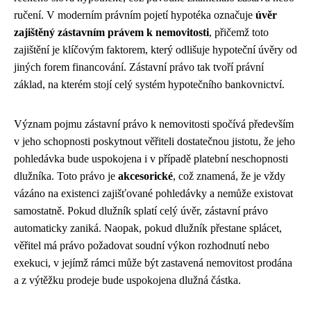
ručení. V moderním právním pojetí hypotéka označuje
úvěr
zajištěný zástavním právem k nemovitosti
, přičemž toto
zajištění je klíčovým faktorem, který odlišuje hypoteční úvěry od
jiných forem financování. Zástavní právo tak tvoří právní
základ, na kterém stojí celý systém hypotečního bankovnictví.
Význam pojmu zástavní právo k nemovitosti spočívá především
v jeho schopnosti poskytnout věřiteli dostatečnou jistotu, že jeho
pohledávka bude uspokojena i v případě platební neschopnosti
dlužníka. Toto právo je
akcesorické
, což znamená, že je vždy
vázáno na existenci zajišťované pohledávky a nemůže existovat
samostatně. Pokud dlužník splatí celý úvěr, zástavní právo
automaticky zaniká. Naopak, pokud dlužník přestane splácet,
věřitel má právo požadovat soudní výkon rozhodnutí nebo
exekuci, v jejímž rámci může být zastavená nemovitost prodána
a z výtěžku prodeje bude uspokojena dlužná částka.