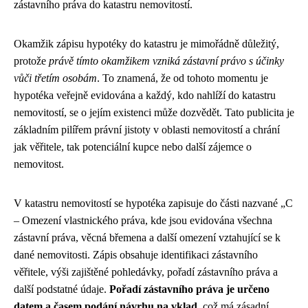
zástavního práva do katastru nemovitostí.
Okamžik zápisu hypotéky do katastru je mimořádně důležitý,
protože
právě tímto okamžikem vzniká zástavní právo s účinky
vůči třetím osobám
. To znamená, že od tohoto momentu je
hypotéka veřejně evidována a každý, kdo nahlíží do katastru
nemovitostí, se o jejím existenci může dozvědět. Tato publicita je
základním pilířem právní jistoty v oblasti nemovitostí a chrání
jak věřitele, tak potenciální kupce nebo další zájemce o
nemovitost.
V katastru nemovitostí se hypotéka zapisuje do části nazvané „C
– Omezení vlastnického práva, kde jsou evidována všechna
zástavní práva, věcná břemena a další omezení vztahující se k
dané nemovitosti. Zápis obsahuje identifikaci zástavního
věřitele, výši zajištěné pohledávky, pořadí zástavního práva a
další podstatné údaje.
Pořadí zástavního práva je určeno
datem a časem podání návrhu na vklad
, což má zásadní