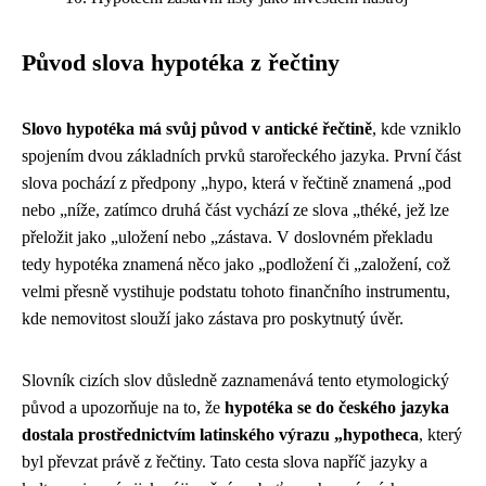
Původ slova hypotéka z řečtiny
Slovo hypotéka má svůj původ v antické řečtině
, kde vzniklo
spojením dvou základních prvků starořeckého jazyka. První část
slova pochází z předpony „hypo, která v řečtině znamená „pod
nebo „níže, zatímco druhá část vychází ze slova „théké, jež lze
přeložit jako „uložení nebo „zástava. V doslovném překladu
tedy hypotéka znamená něco jako „podložení či „založení, což
velmi přesně vystihuje podstatu tohoto finančního instrumentu,
kde nemovitost slouží jako zástava pro poskytnutý úvěr.
Slovník cizích slov důsledně zaznamenává tento etymologický
původ a upozorňuje na to, že
hypotéka se do českého jazyka
dostala prostřednictvím latinského výrazu „hypotheca
, který
byl převzat právě z řečtiny. Tato cesta slova napříč jazyky a