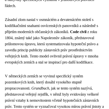
řádech.
Zásadní zlom nastal v osmnáctém a devatenáctém století s
kodifikačními snahami osvícenských panovníků a následně s
přijetím moderních občanských zákoníků.
Code civil
z roku
1804, známý také jako Napoleonův zákoník, představoval
průlomovou úpravu, která systematizovala hypoteční právo a
zavedla princip publicity zástavních práv prostřednictvím
veřejných knih. Tento model ovlivnil právní úpravy v mnoha
evropských zemích a stal se inspirací pro další kodifikace.
V německých zemích se vyvinul specifický systém
pozemkových knih, který dosáhl vysokého stupně
propracovanosti.
Grundbuch
, jak se tento systém nazývá,
představoval veřejný rejstřík, v němž byly evidovány veškeré
právní vztahy k nemovitostem včetně hypotečních zástavních
práv. Tento systém se vyznačoval vysokou mírou právní jistoty a