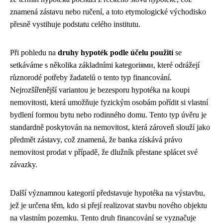
znamená zástavu nebo ručení, a toto etymologické východisko
přesně vystihuje podstatu celého institutu.
Při pohledu na
druhy hypoték podle účelu použití
se
setkáváme s několika základními kategoriями, které odrážejí
různorodé potřeby žadatelů o tento typ financování.
Nejrozšířenější variantou je bezesporu hypotéka na koupi
nemovitosti, která umožňuje fyzickým osobám pořídit si vlastní
bydlení formou bytu nebo rodinného domu. Tento typ úvěru je
standardně poskytován na nemovitost, která zároveň slouží jako
předmět zástavy, což znamená, že banka získává právo
nemovitost prodat v případě, že dlužník přestane splácet své
závazky.
Další významnou kategorií představuje hypotéka na výstavbu,
jež je určena těm, kdo si přejí realizovat stavbu nového objektu
na vlastním pozemku. Tento druh financování se vyznačuje