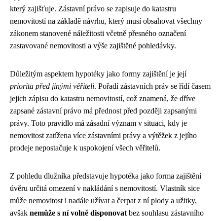
který zajišťuje. Zástavní právo se zapisuje do katastru
nemovitostí na základě návrhu, který musí obsahovat všechny
zákonem stanovené náležitosti včetně přesného označení
zastavované nemovitosti a výše zajištěné pohledávky.
Důležitým aspektem hypotéky jako formy zajištění je její
priorita před jinými věřiteli
. Pořadí zástavních práv se řídí časem
jejich zápisu do katastru nemovitostí, což znamená, že dříve
zapsané zástavní právo má přednost před později zapsanými
právy. Toto pravidlo má zásadní význam v situaci, kdy je
nemovitost zatížena více zástavními právy a výtěžek z jejího
prodeje nepostačuje k uspokojení všech věřitelů.
Z pohledu dlužníka představuje hypotéka jako forma zajištění
úvěru určitá omezení v nakládání s nemovitostí. Vlastník sice
může nemovitost i nadále užívat a čerpat z ní plody a užitky,
avšak
nemůže s ní volně disponovat
bez souhlasu zástavního