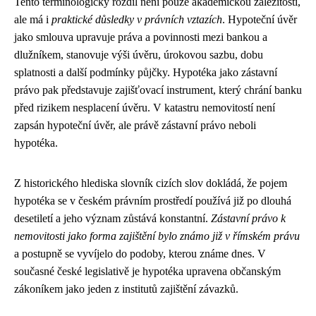
Tento terminologický rozdíl není pouze akademickou záležitostí,
ale má i
praktické důsledky v právních vztazích
. Hypoteční úvěr
jako smlouva upravuje práva a povinnosti mezi bankou a
dlužníkem, stanovuje výši úvěru, úrokovou sazbu, dobu
splatnosti a další podmínky půjčky. Hypotéka jako zástavní
právo pak představuje zajišťovací instrument, který chrání banku
před rizikem nesplacení úvěru. V katastru nemovitostí není
zapsán hypoteční úvěr, ale právě zástavní právo neboli
hypotéka.
Z historického hlediska slovník cizích slov dokládá, že pojem
hypotéka se v českém právním prostředí používá již po dlouhá
desetiletí a jeho význam zůstává konstantní.
Zástavní právo k
nemovitosti jako forma zajištění bylo známo již v římském právu
a postupně se vyvíjelo do podoby, kterou známe dnes. V
současné české legislativě je hypotéka upravena občanským
zákoníkem jako jeden z institutů zajištění závazků.