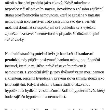
nikoli o finanční produkt jako takový. Když mluvíme o
hypotéce v čistě právním smyslu, hovoříme o způsobu zajištění
dluhu prostřednictvím nemovitosti, která je zapsána v katastru
nemovitostí jako zástava. Toto zástavní právo dává věřiteli
možnost domáhat se uspokojení své pohledávky z výtěžku
zpeněžení zastavené nemovitosti v případě, že dlužník neplní
své závazky.
Na druhé straně
hypoteční úvěr je konkrétní bankovní
produkt
, tedy půjčka poskytnutá bankou nebo jinou finanční
institucí, která je zajištěna právě zástavním právem k
nemovitosti. Hypoteční úvěr je tedy úvěrový vztah mezi bankou
a klientem, přičemž hypotéka v pravém slova smyslu slouží jako
jeho zajištění. Když si občan v bance žádá o takzvanou
hypotéku na bydlení, ve skutečnosti žádá o hypoteční úvěr, který
bude zajištěn hypotékou na nemovitost.