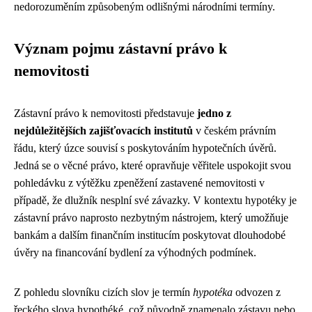
nedorozuměním způsobeným odlišnými národními termíny.
Význam pojmu zástavní právo k
nemovitosti
Zástavní právo k nemovitosti představuje
jedno z
nejdůležitějších zajišťovacích institutů
v českém právním
řádu, který úzce souvisí s poskytováním hypotečních úvěrů.
Jedná se o věcné právo, které opravňuje věřitele uspokojit svou
pohledávku z výtěžku zpeněžení zastavené nemovitosti v
případě, že dlužník nesplní své závazky. V kontextu hypotéky je
zástavní právo naprosto nezbytným nástrojem, který umožňuje
bankám a dalším finančním institucím poskytovat dlouhodobé
úvěry na financování bydlení za výhodných podmínek.
Z pohledu slovníku cizích slov je termín
hypotéka
odvozen z
řeckého slova hypothéké, což původně znamenalo zástavu nebo