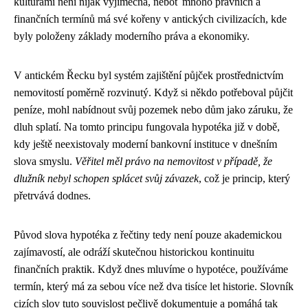
kulturami není nijak výjimečná, neboť mnoho právních a
finančních termínů má své kořeny v antických civilizacích, kde
byly položeny základy moderního práva a ekonomiky.
V antickém Řecku byl systém zajištění půjček prostřednictvím
nemovitostí poměrně rozvinutý. Když si někdo potřeboval půjčit
peníze, mohl nabídnout svůj pozemek nebo dům jako záruku, že
dluh splatí. Na tomto principu fungovala hypotéka již v době,
kdy ještě neexistovaly moderní bankovní instituce v dnešním
slova smyslu.
Věřitel měl právo na nemovitost v případě, že
dlužník nebyl schopen splácet svůj závazek
, což je princip, který
přetrvává dodnes.
Původ slova hypotéka z řečtiny tedy není pouze akademickou
zajímavostí, ale odráží skutečnou historickou kontinuitu
finančních praktik. Když dnes mluvíme o hypotéce, používáme
termín, který má za sebou více než dva tisíce let historie. Slovník
cizích slov tuto souvislost pečlivě dokumentuje a pomáhá tak