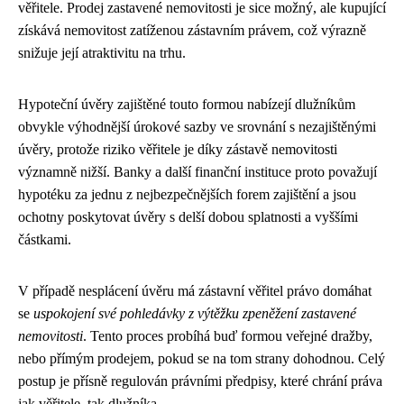
věřitele. Prodej zastavené nemovitosti je sice možný, ale kupující
získává nemovitost zatíženou zástavním právem, což výrazně
snižuje její atraktivitu na trhu.
Hypoteční úvěry zajištěné touto formou nabízejí dlužníkům
obvykle výhodnější úrokové sazby ve srovnání s nezajištěnými
úvěry, protože riziko věřitele je díky zástavě nemovitosti
významně nižší. Banky a další finanční instituce proto považují
hypotéku za jednu z nejbezpečnějších forem zajištění a jsou
ochotny poskytovat úvěry s delší dobou splatnosti a vyššími
částkami.
V případě nesplácení úvěru má zástavní věřitel právo domáhat
se
uspokojení své pohledávky z výtěžku zpeněžení zastavené
nemovitosti
. Tento proces probíhá buď formou veřejné dražby,
nebo přímým prodejem, pokud se na tom strany dohodnou. Celý
postup je přísně regulován právními předpisy, které chrání práva
jak věřitele, tak dlužníka.