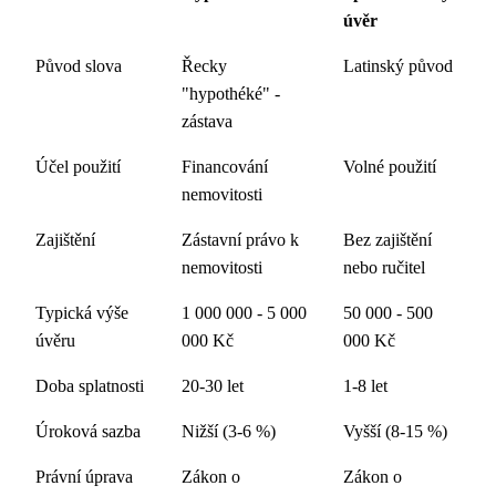
úvěr
Původ slova
Řecky
Latinský původ
"hypothéké" -
zástava
Účel použití
Financování
Volné použití
nemovitosti
Zajištění
Zástavní právo k
Bez zajištění
nemovitosti
nebo ručitel
Typická výše
1 000 000 - 5 000
50 000 - 500
úvěru
000 Kč
000 Kč
Doba splatnosti
20-30 let
1-8 let
Úroková sazba
Nižší (3-6 %)
Vyšší (8-15 %)
Právní úprava
Zákon o
Zákon o