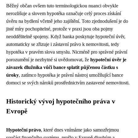
Běžný občan ovšem tuto terminologickou nuanci obvykle
nerozlišuje a slovem hypotéka označuje celý proces získání
úvěru na bydlení včetně jeho zajištění. Toto zjednodušení je do
jisté míry pochopitelné, protože v praxi jsou oba pojmy
neoddělitelně spojeny. Když banka poskytuje hypoteční úvěr,
automaticky se zřizuje i zástavní právo k nemovitosti, tedy
hypotéka v pravém slova smyslu. Nicméně pro správné právní
porozumění je nezbytné si uvědomovat, že
hypoteční úvěr je
závazek dlužníka vůči bance splatit půjčenou částku s
úroky
, zatímco hypotéka je právní nástroj umožňující bance
domoci se svých nároků prostřednictvím zastavené nemovitosti.
Historický vývoj hypotečního práva v
Evropě
Hypoteční právo
, které dnes vnímáme jako samozřejmou
součást finančního systému, prošlo v Evropě dlouhým a