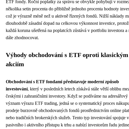
ETF fondy. Roční poplatky za správu se obvykle pohybují v rozme
několika setin procenta do přibližně jednoho procenta hodnoty inves
což je výrazně méně než u aktivně řízených fondů. Nižší náklady m
dlouhodobě zásadní dopad na celkovou výkonnost investice, protož
každá koruna ušetřená na poplatcích zůstává v portfoliu investora 
dále zhodnocovat.
Výhody obchodování s ETF oproti klasickým
akciím
Obchodování s ETF fondami představuje moderní způsob
investování
, který v posledních letech získává stále větší oblibu me
českými i zahraničními investory. Když se podíváme na adresářový
význam výrazu ETF trading, jedná se o systematický proces nákupu
prodeje burzovně obchodovaných fondů prostřednictvím online pla
nebo tradičních brokerských služeb. Tento typ investování spojuje
pasivního i aktivního přístupu k trhu a nabízí investorům řadu jedi