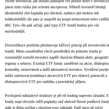
chcete investovat, jak dlouho plánujete své peníze držet v investicíc
jakou míru rizika jste ochotni akceptovat. Někteří investoři hledají
dlouhodobý růst kapitálu pro důchod, zatímco jiní mohou mít
krátkodobější cíle jako je naspořit na koupi nemovitosti nebo vzdělá
dětí. Tyto cíle pak určují, jaké typy ETF fondů budou pro vás
nejvhodnější.
Diverzifikace portfolia představuje klíčový princip při investování
fondů. Místo soustředění všech prostředků do jednoho fondu je
rozumnější rozložit investice napříč různými třídami aktiv, geografi
regiony a sektory. Existují ETF fondy zaměřené na akcie, dluhopisy
komodity, nemovitosti a další alternativní investice.
Vyvážené portfo
může zahrnovat kombinaci akciových ETF pro růstový potenciál a
dluhopisových ETF pro stabilitu a pravidelný příjem.
Pochopení nákladové struktury je při etf trading naprosto zásadní. 
fondy mají obvykle nižší poplatky než aktivně řízené podílové fondy
stále je třeba počítat s různými typy nákladů. Patří mezi ně roční