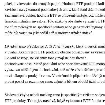
jakékoliv investice do cenných papírů. Hodnota ETF produktů kolí
závislosti na výkonnosti podkladových aktiv, která fond drží. Pokud
zaznamenává pokles, hodnota ETF se přirozeně snižuje, což může v
finančním ztrátám investora. Toto riziko je obzvláště výrazné u ETF
fondů zaměřených na specifické sektory nebo geografické regiony,
může být volatilita ještě vyšší než u širokých tržních indexů.
Likvidní riziko představuje další důležitý aspekt
, který investoři musí
v úvahu. Ačkoliv jsou ETF produkty obecně považovány za vysoc
likvidní nástroje, ne všechny fondy mají stejnou úroveň
obchodovatelnosti. Méně populární nebo specializované ETF moh
vykazovat nižší objem obchodování, což může vést k širším sprea
mezi nákupní a prodejní cenou. V extrémních případech může být o
prodat pozici za rozumnou cenu, zejména během období tržní turbu
Sledovací chyba neboli tracking error je specifickým rizikem spoje
ETF produkty.
Tento jev nastává, když výkonnost ETF fondu se