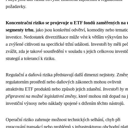
požadavky.
Koncentrační riziko se projevuje u ETF fondů zaměřených na 
segmenty trhu
, jako jsou konkrétní odvětví, komodity nebo temati
investice. Nedostatek diverzifikace může vést k větším výkyvům h
a zvýšené citlivosti na specifické tržní události. Investoři by měli pe
zvážit, zda je takové soustředění v souladu s jejich celkovou investi
strategií a tolerancí k riziku.
Regulační a daňová rizika představují další dimenzi nejistoty. Změn
regulatorním prostředí nebo daňových zákonech mohou ovlivnit
atraktivitu ETF produktů nebo způsob jejich zdanění.
Investoři by m
připraveni na možné legislativní změny
, které mohou mít dopad na j
investiční výnosy nebo náklady spojené s držením těchto nástrojů.
Operační riziko zahrnuje možnost technických selhání, chyb při
zpracování transakcí nebo problémů s infrastrukturou obchodní plat