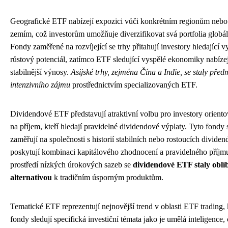
Geografické ETF nabízejí expozici vůči konkrétním regionům nebo
zemím, což investorům umožňuje diverzifikovat svá portfolia globál
Fondy zaměřené na rozvíjející se trhy přitahují investory hledající v
růstový potenciál, zatímco ETF sledující vyspělé ekonomiky nabízej
stabilnější výnosy.
Asijské trhy, zejména Čína a Indie, se staly pře
intenzivního zájmu
prostřednictvím specializovaných ETF.
Dividendové ETF představují atraktivní volbu pro investory orient
na příjem, kteří hledají pravidelné dividendové výplaty. Tyto fondy 
zaměřují na společnosti s historií stabilních nebo rostoucích dividen
poskytují kombinaci kapitálového zhodnocení a pravidelného příjm
prostředí nízkých úrokových sazeb se
dividendové ETF staly obl
alternativou
k tradičním úsporným produktům.
Tematické ETF reprezentují nejnovější trend v oblasti ETF trading,
fondy sledují specifická investiční témata jako je umělá inteligence, 