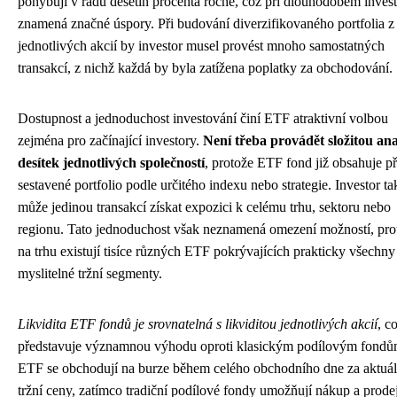
pohybují v řádu desetin procenta ročně, což při dlouhodobém inves
znamená značné úspory. Při budování diverzifikovaného portfolia z
jednotlivých akcií by investor musel provést mnoho samostatných
transakcí, z nichž každá by byla zatížena poplatky za obchodování.
Dostupnost a jednoduchost investování činí ETF atraktivní volbou
zejména pro začínající investory.
Není třeba provádět složitou an
desítek jednotlivých společností
, protože ETF fond již obsahuje 
sestavené portfolio podle určitého indexu nebo strategie. Investor ta
může jedinou transakcí získat expozici k celému trhu, sektoru nebo
regionu. Tato jednoduchost však neznamená omezení možností, pro
na trhu existují tisíce různých ETF pokrývajících prakticky všechny
myslitelné tržní segmenty.
Likvidita ETF fondů je srovnatelná s likviditou jednotlivých akcií
, c
představuje významnou výhodu oproti klasickým podílovým fondů
ETF se obchodují na burze během celého obchodního dne za aktuál
tržní ceny, zatímco tradiční podílové fondy umožňují nákup a prode