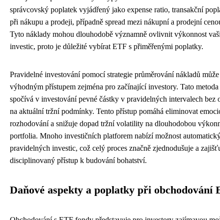
správcovský poplatek vyjádřený jako expense ratio, transakční popl
při nákupu a prodeji, případně spread mezi nákupní a prodejní ceno
Tyto náklady mohou dlouhodobě významně ovlivnit výkonnost vaš
investic, proto je důležité vybírat ETF s přiměřenými poplatky.
Pravidelné investování pomocí strategie průměrování nákladů může
výhodným přístupem zejména pro začínající investory. Tato metoda
spočívá v investování pevné částky v pravidelných intervalech bez 
na aktuální tržní podmínky. Tento přístup pomáhá eliminovat emoci
rozhodování a snižuje dopad tržní volatility na dlouhodobou výkon
portfolia. Mnoho investičních platforem nabízí možnost automatick
pravidelných investic, což celý proces značně zjednodušuje a zajišť
disciplinovaný přístup k budování bohatství.
Daňové aspekty a poplatky při obchodování
Obchodování s ETF fondy představuje pro investory zajímavou mo