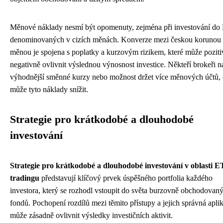
Měnové náklady nesmí být opomenuty, zejména při investování do
denominovaných v cizích měnách. Konverze mezi českou korunou a
měnou je spojena s poplatky a kurzovým rizikem, které může poziti
negativně ovlivnit výslednou výnosnost investice. Někteří brokeři n
výhodnější směnné kurzy nebo možnost držet více měnových účtů,
může tyto náklady snížit.
Strategie pro krátkodobé a dlouhodobé
investování
Strategie pro krátkodobé a dlouhodobé investování v oblasti E
tradingu
představují klíčový prvek úspěšného portfolia každého
investora, který se rozhodl vstoupit do světa burzovně obchodovan
fondů. Pochopení rozdílů mezi těmito přístupy a jejich správná apli
může zásadně ovlivnit výsledky investičních aktivit.