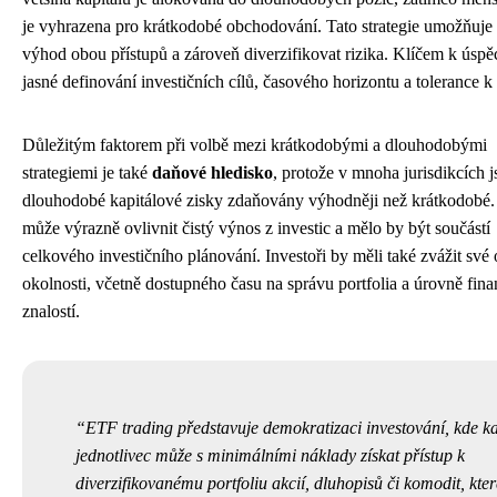
je vyhrazena pro krátkodobé obchodování. Tato strategie umožňuje 
výhod obou přístupů a zároveň diverzifikovat rizika. Klíčem k úspě
jasné definování investičních cílů, časového horizontu a tolerance k 
Důležitým faktorem při volbě mezi krátkodobými a dlouhodobými
strategiemi je také
daňové hledisko
, protože v mnoha jurisdikcích 
dlouhodobé kapitálové zisky zdaňovány výhodněji než krátkodobé.
může výrazně ovlivnit čistý výnos z investic a mělo by být součástí
celkového investičního plánování. Investoři by měli také zvážit své
okolnosti, včetně dostupného času na správu portfolia a úrovně fin
znalostí.
ETF trading představuje demokratizaci investování, kde k
jednotlivec může s minimálními náklady získat přístup k
diverzifikovanému portfoliu akcií, dluhopisů či komodit, kter