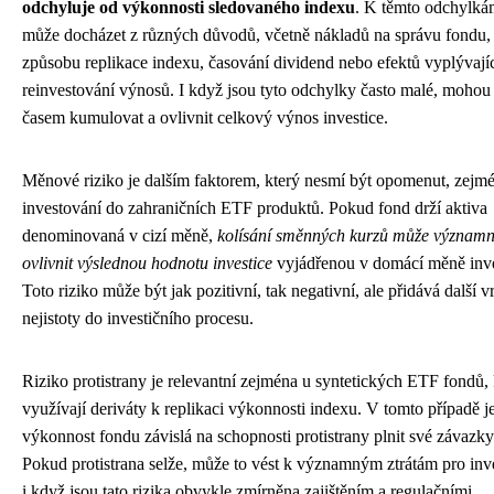
odchyluje od výkonnosti sledovaného indexu
. K těmto odchylká
může docházet z různých důvodů, včetně nákladů na správu fondu,
způsobu replikace indexu, časování dividend nebo efektů vyplývají
reinvestování výnosů. I když jsou tyto odchylky často malé, mohou
časem kumulovat a ovlivnit celkový výnos investice.
Měnové riziko je dalším faktorem, který nesmí být opomenut, zejmé
investování do zahraničních ETF produktů. Pokud fond drží aktiva
denominovaná v cizí měně,
kolísání směnných kurzů může význam
ovlivnit výslednou hodnotu investice
vyjádřenou v domácí měně inve
Toto riziko může být jak pozitivní, tak negativní, ale přidává další v
nejistoty do investičního procesu.
Riziko protistrany je relevantní zejména u syntetických ETF fondů, 
využívají deriváty k replikaci výkonnosti indexu. V tomto případě j
výkonnost fondu závislá na schopnosti protistrany plnit své závazky
Pokud protistrana selže, může to vést k významným ztrátám pro inv
i když jsou tato rizika obvykle zmírněna zajištěním a regulačními