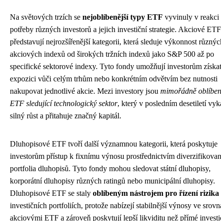
Na světových trzích se
nejoblíbenější typy ETF
vyvinuly v reakci
potřeby různých investorů a jejich investiční strategie. Akciové ETF
představují nejrozšířenější kategorii, která sleduje výkonnost různýc
akciových indexů od širokých tržních indexů jako S&P 500 až po
specifické sektorové indexy. Tyto fondy umožňují investorům získa
expozici vůči celým trhům nebo konkrétním odvětvím bez nutnosti
nakupovat jednotlivé akcie. Mezi investory jsou
mimořádně oblíbe
ETF sledující technologický sektor
, který v posledním desetiletí vy
silný růst a přitahuje značný kapitál.
Dluhopisové ETF tvoří další významnou kategorii, která poskytuje
investorům přístup k fixnímu výnosu prostřednictvím diverzifikova
portfolia dluhopisů. Tyto fondy mohou sledovat státní dluhopisy,
korporátní dluhopisy různých ratingů nebo municipální dluhopisy.
Dluhopisové ETF se staly
oblíbeným nástrojem pro řízení rizika
investičních portfoliích, protože nabízejí stabilnější výnosy ve srovn
akciovými ETF a zároveň poskytují lepší likviditu než přímé invest