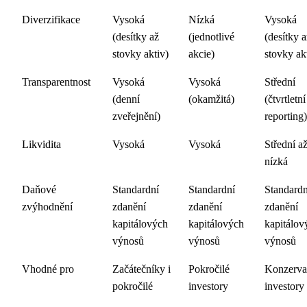
Diverzifikace
Vysoká
Nízká
Vysoká
(desítky až
(jednotlivé
(desítky a
stovky aktiv)
akcie)
stovky ak
Transparentnost
Vysoká
Vysoká
Střední
(denní
(okamžitá)
(čtvrtletní
zveřejnění)
reporting)
Likvidita
Vysoká
Vysoká
Střední a
nízká
Daňové
Standardní
Standardní
Standardn
zvýhodnění
zdanění
zdanění
zdanění
kapitálových
kapitálových
kapitálov
výnosů
výnosů
výnosů
Vhodné pro
Začátečníky i
Pokročilé
Konzerva
pokročilé
investory
investory