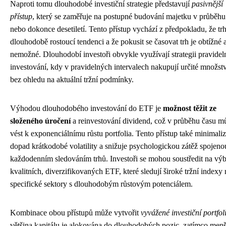
Naproti tomu dlouhodobé investiční strategie představují
pasivnější
přístup
, který se zaměřuje na postupné budování majetku v průběhu 
nebo dokonce desetiletí. Tento přístup vychází z předpokladu, že tr
dlouhodobě rostoucí tendenci a že pokusit se časovat trh je obtížné 
nemožné. Dlouhodobí investoři obvykle využívají strategii pravide
investování, kdy v pravidelných intervalech nakupují určité množs
bez ohledu na aktuální tržní podmínky.
Výhodou dlouhodobého investování do ETF je
možnost těžit ze
složeného úročení
a reinvestování dividend, což v průběhu času m
vést k exponenciálnímu růstu portfolia. Tento přístup také minimali
dopad krátkodobé volatility a snižuje psychologickou zátěž spojeno
každodenním sledováním trhů. Investoři se mohou soustředit na výb
kvalitních, diverzifikovaných ETF, které sledují široké tržní indexy
specifické sektory s dlouhodobým růstovým potenciálem.
Kombinace obou přístupů může vytvořit
vyvážené investiční portfol
většina kapitálu je alokována do dlouhodobých pozic, zatímco menš