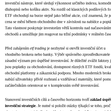
investiční nástroje, které sledují výkonnost určitého indexu, komodit
dluhopisů nebo košíku aktiv. Na rozdíl od klasických podílových f
ETF obchodují na burze stejně jako běžné akcie, což znamená, že je
cena se mění během obchodního dne v závislosti na nabídce a popt
Tato vlastnost poskytuje investorům větší kontrolu nad načasováním
obchodů a umožňuje jim reagovat na tržní podmínky v reálném čase
Před zahájením
etf trading
je nezbytné si otevřít investiční účet u
vhodného brokera nebo banky. Výběr správného zprostředkovatele
zásadní význam pro úspěšné investování. Je důležité zvážit faktory 
jsou poplatky za obchodování, dostupnost různých ETF fondů, kval
obchodní platformy a zákaznická podpora. Mnoho moderních brok
nabízí uživatelsky přívlé rozhraní a vzdělávací materiály, které po
začátečníkům orientovat se v komplexním světě investování.
Stanovení investičních cílů a časového horizontu tvoří
základ úspě
investiční strategie
. Je nutné si položit otázky týkající se toho, proč