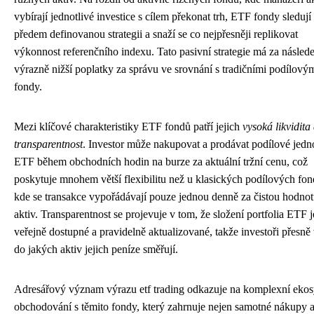
vybírají jednotlivé investice s cílem překonat trh, ETF fondy sledují
předem definovanou strategii a snaží se co nejpřesněji replikovat
výkonnost referenčního indexu. Tato pasivní strategie má za násled
výrazně nižší poplatky za správu ve srovnání s tradičními podílový
fondy.
Mezi klíčové charakteristiky ETF fondů patří jejich
vysoká likvidita
transparentnost
. Investor může nakupovat a prodávat podílové jedn
ETF během obchodních hodin na burze za aktuální tržní cenu, což
poskytuje mnohem větší flexibilitu než u klasických podílových fon
kde se transakce vypořádávají pouze jednou denně za čistou hodno
aktiv. Transparentnost se projevuje v tom, že složení portfolia ETF j
veřejně dostupné a pravidelně aktualizované, takže investoři přesně 
do jakých aktiv jejich peníze směřují.
Adresářový význam výrazu etf trading odkazuje na komplexní eko
obchodování s těmito fondy, který zahrnuje nejen samotné nákupy 