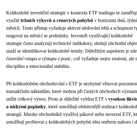
Krátkodobé investiční strategie v kontextu ETF tradingu se zaměřuj
využití
tržních výkyvů a cenových pohybů
v horizontu dnů, týdn
měsíců. Tento přístup vyžaduje aktivní sledování trhů a schopnost r
reagovat na měnící se podmínky. Investoři využívající krátkodobé
strategie často analyzují technické indikátory, sledují obchodní obj
snaží se identifikovat krátkodobé trendy. Důležitým aspektem je zde
časování vstupu a výstupu z pozic
, což vyžaduje nejen znalosti, ale 
disciplínu a emocionální stabilitu.
Při krátkodobém obchodování s ETF je nezbytné věnovat pozornos
transakčním nákladům, které mohou při častých obchodech význa
snížit celkový výnos. Proto je důležité vybírat ETF s
vysokou likvi
a nízkými poplatky
, které umožňují efektivnější realizaci krátkod
strategií. Mnoho obchodníků využívá pákové nebo inverzní ETF, kt
umožňují profitovat z krátkodobých pohybů trhu směrem nahoru i d