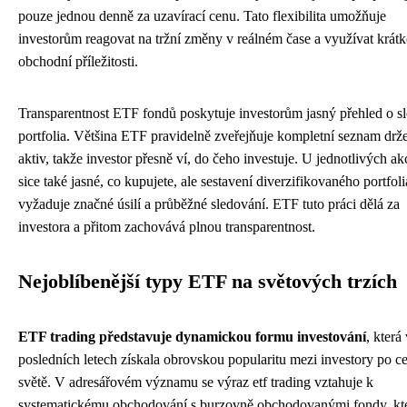
pouze jednou denně za uzavírací cenu. Tato flexibilita umožňuje
investorům reagovat na tržní změny v reálném čase a využívat krát
obchodní příležitosti.
Transparentnost ETF fondů poskytuje investorům jasný přehled o s
portfolia. Většina ETF pravidelně zveřejňuje kompletní seznam dr
aktiv, takže investor přesně ví, do čeho investuje. U jednotlivých akc
sice také jasné, co kupujete, ale sestavení diverzifikovaného portfoli
vyžaduje značné úsilí a průběžné sledování. ETF tuto práci dělá za
investora a přitom zachovává plnou transparentnost.
Nejoblíbenější typy ETF na světových trzích
ETF trading představuje dynamickou formu investování
, která
posledních letech získala obrovskou popularitu mezi investory po c
světě. V adresářovém významu se výraz etf trading vztahuje k
systematickému obchodování s burzovně obchodovanými fondy, kt