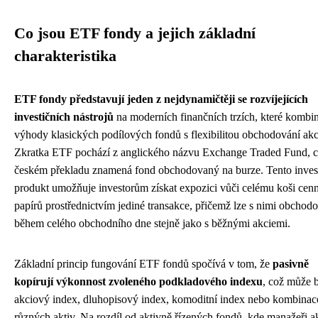
Co jsou ETF fondy a jejich základní
charakteristika
ETF fondy představují jeden z nejdynamičtěji se rozvíjejících
investičních nástrojů
na moderních finančních trzích, které kombin
výhody klasických podílových fondů s flexibilitou obchodování akc
Zkratka ETF pochází z anglického názvu Exchange Traded Fund, c
českém překladu znamená fond obchodovaný na burze. Tento invest
produkt umožňuje investorům získat expozici vůči celému koši cen
papírů prostřednictvím jediné transakce, přičemž lze s nimi obchodo
během celého obchodního dne stejně jako s běžnými akciemi.
Základní princip fungování ETF fondů spočívá v tom, že
pasivně
kopírují výkonnost zvoleného podkladového indexu
, což může 
akciový index, dluhopisový index, komoditní index nebo kombinac
různých aktiv. Na rozdíl od aktivně řízených fondů, kde manažeři a