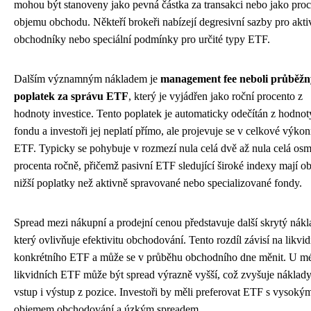
mohou být stanoveny jako pevná částka za transakci nebo jako proc
objemu obchodu. Někteří brokeři nabízejí degresivní sazby pro akti
obchodníky nebo speciální podmínky pro určité typy ETF.
Dalším významným nákladem je
management fee neboli průběžn
poplatek za správu ETF
, který je vyjádřen jako roční procento z
hodnoty investice. Tento poplatek je automaticky odečítán z hodnot
fondu a investoři jej neplatí přímo, ale projevuje se v celkové výkon
ETF. Typicky se pohybuje v rozmezí nula celá dvě až nula celá os
procenta ročně, přičemž pasivní ETF sledující široké indexy mají o
nižší poplatky než aktivně spravované nebo specializované fondy.
Spread mezi nákupní a prodejní cenou představuje další skrytý nákl
který ovlivňuje efektivitu obchodování. Tento rozdíl závisí na likvid
konkrétního ETF a může se v průběhu obchodního dne měnit. U m
likvidních ETF může být spread výrazně vyšší, což zvyšuje náklad
vstup i výstup z pozice. Investoři by měli preferovat ETF s vysoký
objemem obchodování a úzkým spreadem.