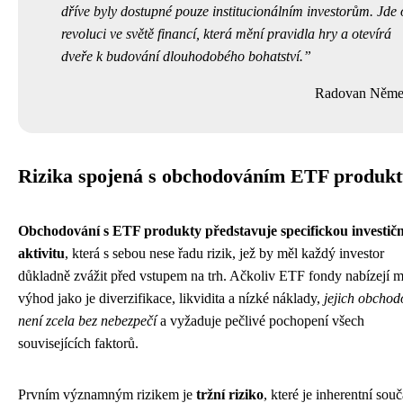
dříve byly dostupné pouze institucionálním investorům. Jde 
revoluci ve světě financí, která mění pravidla hry a otevírá
dveře k budování dlouhodobého bohatství.
Radovan Něme
Rizika spojená s obchodováním ETF produk
Obchodování s ETF produkty představuje specifickou investičn
aktivitu
, která s sebou nese řadu rizik, jež by měl každý investor
důkladně zvážit před vstupem na trh. Ačkoliv ETF fondy nabízejí 
výhod jako je diverzifikace, likvidita a nízké náklady,
jejich obchod
není zcela bez nebezpečí
a vyžaduje pečlivé pochopení všech
souvisejících faktorů.
Prvním významným rizikem je
tržní riziko
, které je inherentní souč