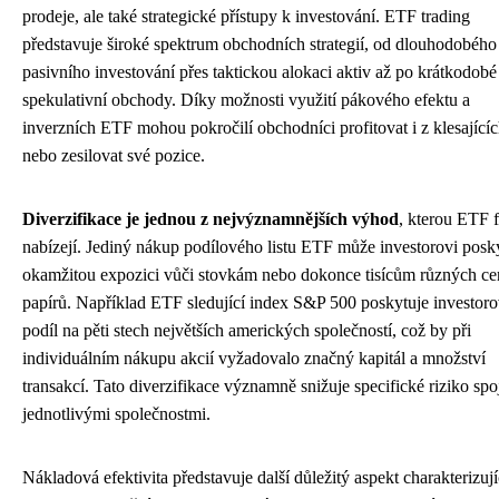
prodeje, ale také strategické přístupy k investování. ETF trading
představuje široké spektrum obchodních strategií, od dlouhodobého
pasivního investování přes taktickou alokaci aktiv až po krátkodobé
spekulativní obchody. Díky možnosti využití pákového efektu a
inverzních ETF mohou pokročilí obchodníci profitovat i z klesajícíc
nebo zesilovat své pozice.
Diverzifikace je jednou z nejvýznamnějších výhod
, kterou ETF 
nabízejí. Jediný nákup podílového listu ETF může investorovi posk
okamžitou expozici vůči stovkám nebo dokonce tisícům různých c
papírů. Například ETF sledující index S&P 500 poskytuje investoro
podíl na pěti stech největších amerických společností, což by při
individuálním nákupu akcií vyžadovalo značný kapitál a množství
transakcí. Tato diverzifikace významně snižuje specifické riziko spo
jednotlivými společnostmi.
Nákladová efektivita představuje další důležitý aspekt charakterizují