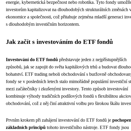
energie, kybernetická bezpečnost nebo robotika. Tyto fondy umožňu
investorům kapitalizovat na dlouhodobých strukturálních změnách 
ekonomice a společnosti, což přitahuje zejména mladší generaci inv
s dlouhodobým investičním horizontem.
Jak začít s investováním do ETF fondů
Investování do ETF fondů
představuje jeden z nejpřístupnějších
způsobů, jak se zapojit do světa kapitálových trhů a budovat dlouh
bohatství. ETF trading neboli obchodování s buržovně obchodova
fondy se v posledních letech stalo mimořádně populární investiční st
mezi začátečníky i zkušenými investory. Tento způsob investování
kombinuje výhody tradičních podílových fondů s flexibilitou akcio
obchodování, což z něj činí atraktivní volbu pro širokou škálu inves
Prvním krokem při zahájení investování do ETF fondů je
pochopen
základních principů
tohoto investičního nástroje. ETF fondy jsou