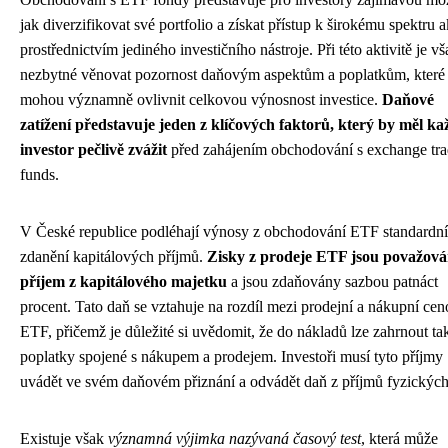
jak diverzifikovat své portfolio a získat přístup k širokému spektru a
prostřednictvím jediného investičního nástroje. Při této aktivitě je vš
nezbytné věnovat pozornost daňovým aspektům a poplatkům, které
mohou významně ovlivnit celkovou výnosnost investice.
Daňové
zatížení představuje jeden z klíčových faktorů, který by měl ka
investor pečlivě zvážit
před zahájením obchodování s exchange tr
funds.
V České republice podléhají výnosy z obchodování ETF standardn
zdanění kapitálových příjmů.
Zisky z prodeje ETF jsou považová
příjem z kapitálového majetku
a jsou zdaňovány sazbou patnáct
procent. Tato daň se vztahuje na rozdíl mezi prodejní a nákupní ce
ETF, přičemž je důležité si uvědomit, že do nákladů lze zahrnout ta
poplatky spojené s nákupem a prodejem. Investoři musí tyto příjmy
uvádět ve svém daňovém přiznání a odvádět daň z příjmů fyzických
Existuje však
významná výjimka nazývaná časový test
, která může