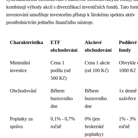
kombinují výhody akcií s diverzifikací investičních fondů. Tato for
investování umožňuje investorům přístup k širokému spektru aktiv
prostřednictvím jediného finančního nástroje.
Charakteristika
ETF
Akciové
Podílové
obchodování
obchodování
fondy
Minimální
Cena 1
Cena 1 akcie
Obvykle 
investice
podílu (od
(od 100 Kč)
1000 Kč
500 Kč)
Obchodování
Během
Během
1x denně
burzovního
burzovního
uzávěrce
dne
dne
Poplatky za
0,1% - 0,7%
0% (jen
1% - 3%
správu
ročně
brokerské
ročně
poplatky)