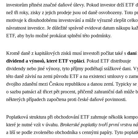
investorům přinést značné daňové úlevy. Pokud investor drží ETF d
než tři roky, zisky z jejich prodeje jsou od daně osvobozeny. Toto p
motivuje k dlouhodobému investování a může výrazně zlepšit celk
návratnost investice. Je důležité správně evidovat datum nákupu ka
ETF, aby bylo možné prokázat splnění této podmínky.
Kromě daně z kapitálových zisků musí investoři počítat také s
daní 
dividend a výnosů, které ETF vyplácí
. Pokud ETF distribuuje
dividendy nebo jiné výnosy, tyto příjmy podléhají srážkové dani. V
této daně závisí na zemi původu ETF a na existenci smlouvy o zam
dvojího zdanění mezi Českou republikou a danou zemí. Typicky se
o sazbu patnáct až třicet pět procent, přičemž zahraniční daň může b
některých případech započtena proti české daňové povinnosti.
Poplatková struktura při obchodování ETF zahrnuje několik kompo
které je nutné vzít v úvahu.
Brokerské poplatky tvoří první vrstvu n
a liší se podle zvoleného obchodníka s cennými papíry. Tyto poplat