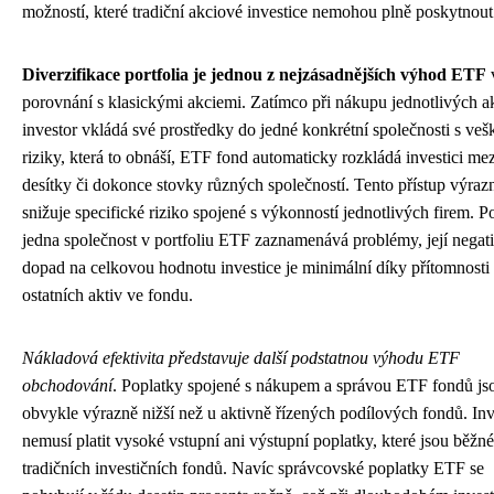
možností, které tradiční akciové investice nemohou plně poskytnout
Diverzifikace portfolia je jednou z nejzásadnějších výhod ETF
porovnání s klasickými akciemi. Zatímco při nákupu jednotlivých ak
investor vkládá své prostředky do jedné konkrétní společnosti s ve
riziky, která to obnáší, ETF fond automaticky rozkládá investici mez
desítky či dokonce stovky různých společností. Tento přístup výraz
snižuje specifické riziko spojené s výkonností jednotlivých firem. 
jedna společnost v portfoliu ETF zaznamenává problémy, její negat
dopad na celkovou hodnotu investice je minimální díky přítomnosti
ostatních aktiv ve fondu.
Nákladová efektivita představuje další podstatnou výhodu ETF
obchodování
. Poplatky spojené s nákupem a správou ETF fondů js
obvykle výrazně nižší než u aktivně řízených podílových fondů. Inv
nemusí platit vysoké vstupní ani výstupní poplatky, které jsou běžné
tradičních investičních fondů. Navíc správcovské poplatky ETF se