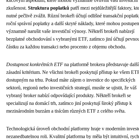
klíčovým aspektům, které mohou významně ovlivnit vaši investiční
zkušenost.
Struktura poplatků
patří mezi nejdůležitější faktory, kte
nutné pečlivě zvážit. Různí brokeři účtují odlišné transakční poplatk
roční správní poplatky a další skryté náklady, které mohou postupe
významně narušit vaše investiční výnosy. Někteří brokeři nabízejí
bezplatné obchodování s vybranými ETF, zatímco jiní účtují pevno
částku za každou transakci nebo procento z objemu obchodu.
Dostupnost konkrétních ETF
na platformě brokera představuje další
zásadní kritérium. Ne všichni brokeři poskytují přístup ke všem ET
dostupným na trhu. Pokud máte zájem o investice do specifických
sektorů, regionů nebo investičních strategií, musíte se ujistit, že váš
vybraný broker nabízí odpovídající produkty. Někteří brokeři se
specializují na domácí trh, zatímco jiní poskytují široký přístup k
mezinárodním burzám a tisícům různých ETF z celého světa.
Technologická úroveň obchodní platformy hraje v moderním invest
nezanedbatelnou roli. Kvalitní platforma by měla být intuitivní, rych