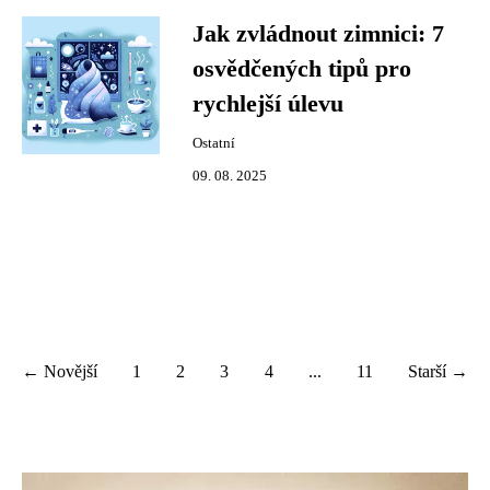
Jak zvládnout zimnici: 7
osvědčených tipů pro
rychlejší úlevu
Ostatní
09. 08. 2025
← Novější
1
2
3
4
...
11
Starší →