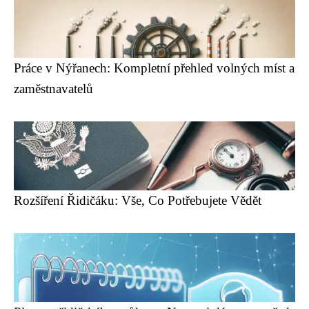
Práce v Nýřanech: Kompletní přehled volných míst a
zaměstnavatelů
Rozšíření Řidičáku: Vše, Co Potřebujete Vědět