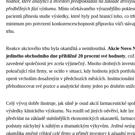
hodnot, které analytici a investoři předpokládali na základě dřívější
předběžných fází výzkumu.
Místo očekávaného výraznějšího poklesu
pacientů přinesla studie výsledky, které byly pod hranicí toho, co t
minimum pro potvrzení konkurenceschopnosti přípravku vůči stávaj
trhu.
Reakce akciového trhu byla okamžitá a nemilosrdná.
Akcie Novo N
jediného obchodního dne přibližně 20 procent své hodnoty
, což
zavedené společnosti jev zcela výjimečný. Mnoho drobných investorů
pokračující růst firmy, se ocitlo v situaci, kdy hodnota jejich portfol
oproti vrcholům dosaženým v předchozích měsících. Institucionální i
přehodnocovat své pozice a analytické domy jeden po druhém snižov
Celý vývoj dobře ilustruje, jak silně je osud akcií farmaceutické spo
výsledky klinického výzkumu. Na rozdíl od jiných odvětví, kde lze
předvídat na základě stabilnějších ekonomických ukazatelů, farmace
podstaty náchylný k náhlým a dramatickým výkyvům.
Jediná neúsp
okamžiku změnit výhled celé firmy a přimět investory k zásadní rev