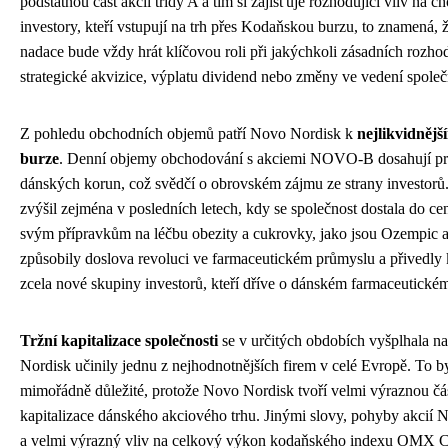
podstatnou část akcií třídy A a tím si zajišťuje rozhodující vliv na c
investory, kteří vstupují na trh přes Kodaňskou burzu, to znamená, ž
nadace bude vždy hrát klíčovou roli při jakýchkoli zásadních rozhod
strategické akvizice, výplatu dividend nebo změny ve vedení společ
Z pohledu obchodních objemů patří Novo Nordisk k
nejlikvidněj
burze
. Denní objemy obchodování s akciemi NOVO-B dosahují pra
dánských korun, což svědčí o obrovském zájmu ze strany investorů
zvýšil zejména v posledních letech, kdy se společnost dostala do ce
svým přípravkům na léčbu obezity a cukrovky, jako jsou Ozempic 
způsobily doslova revoluci ve farmaceutickém průmyslu a přivedly
zcela nové skupiny investorů, kteří dříve o dánském farmaceutickém 
Tržní kapitalizace společnosti
se v určitých obdobích vyšplhala n
Nordisk učinily jednu z nejhodnotnějších firem v celé Evropě. To 
mimořádně důležité, protože Novo Nordisk tvoří velmi výraznou čás
kapitalizace dánského akciového trhu. Jinými slovy, pohyby akcií
a velmi výrazný vliv na celkový výkon kodaňského indexu OMX C