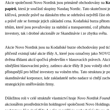
Akcie společnosti Novo Nordisk jsou primárně obchodovány na
Ko
papírů
, která je součástí skupiny Nasdaq Nordic. Tato skutečnost 
klíčová, protože právě na dánském trhu se odehrává největší část ob
a právě zde se formuje jejich základní cena. Kodaňská burza přito
trhům, které jsou považovány za stabilní a transparentní, což přitahuj
investory, tak i drobné akcionáře ze Skandinávie i ze zbytku světa.
Akcie Novo Nordisk jsou na Kodaňské burze obchodovány pod ti
přičemž existují také akcie třídy A, které jsou označeny jako NOV
dvěma třídami akcií spočívá především v hlasovacích právech. Akcie
silnějšími hlasovacími právy, zatímco akcie třídy B jsou volněji ob
přístupnější pro běžné investory na volném trhu. Tato struktura je 
skandinávské korporace, kde zakladatelé nebo nadace si chtějí zach
strategickým směřováním firmy.
Důležitou roli v celé struktuře vlastnictví hraje
Novo Nordisk Found
akcionářem prostřednictvím holdingové společnosti Novo Holdings.