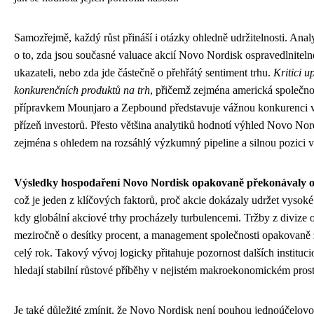
Samozřejmě, každý růst přináší i otázky ohledně udržitelnosti. Anal
o to, zda jsou současné valuace akcií Novo Nordisk ospravedlnitel
ukazateli, nebo zda jde částečně o přehřátý sentiment trhu.
Kritici u
konkurenčních produktů na trh
, přičemž zejména americká společnos
přípravkem Mounjaro a Zepbound představuje vážnou konkurenci v b
přízeň investorů. Přesto většina analytiků hodnotí výhled Novo Nord
zejména s ohledem na rozsáhlý výzkumný pipeline a silnou pozici v o
Výsledky hospodaření Novo Nordisk opakovaně překonávaly o
což je jeden z klíčových faktorů, proč akcie dokázaly udržet vysoké
kdy globální akciové trhy procházely turbulencemi. Tržby z divize o
meziročně o desítky procent, a management společnosti opakovaně
celý rok. Takový vývoj logicky přitahuje pozornost dalších institucio
hledají stabilní růstové příběhy v nejistém makroekonomickém prost
Je také důležité zmínit, že Novo Nordisk není pouhou jednoúčelovo