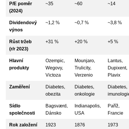
P/E poměr
~35
~60
~14
(2024)
Dividendový
~1,2 %
~0,7 %
~3,8 %
výnos
Růst tržeb
+31 %
+20 %
+5 %
(r/r 2023)
Hlavní
Ozempic,
Mounjaro,
Lantus,
produkty
Wegovy,
Trulicity,
Dupixent,
Victoza
Verzenio
Plavix
Zaměření
Diabetes,
Diabetes,
Diabetes,
obezita
onkologie
imunologi
Sídlo
Bagsværd,
Indianapolis,
Paříž,
společnosti
Dánsko
USA
Francie
Rok založení
1923
1876
1973