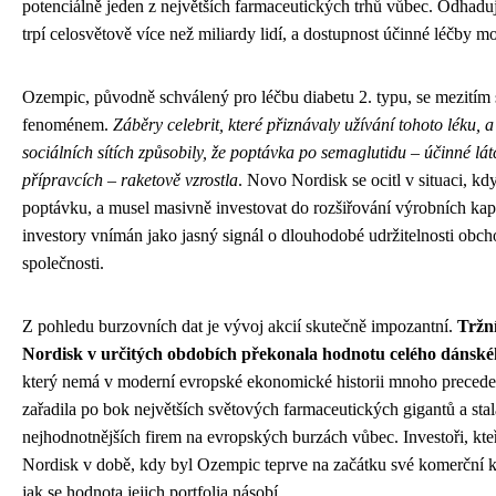
potenciálně jeden z největších farmaceutických trhů vůbec. Odhaduje
trpí celosvětově více než miliardy lidí, a dostupnost účinné léčby m
Ozempic, původně schválený pro léčbu diabetu 2. typu, se mezitím 
fenoménem.
Záběry celebrit, které přiznávaly užívání tohoto léku, a
sociálních sítích způsobily, že poptávka po semaglutidu – účinné lá
přípravcích – raketově vzrostla
. Novo Nordisk se ocitl v situaci, kd
poptávku, a musel masivně investovat do rozšiřování výrobních kapa
investory vnímán jako jasný signál o dlouhodobé udržitelnosti obc
společnosti.
Z pohledu burzovních dat je vývoj akcií skutečně impozantní.
Tržní
Nordisk v určitých obdobích překonala hodnotu celého dáns
který nemá v moderní evropské ekonomické historii mnoho preceden
zařadila po bok největších světových farmaceutických gigantů a stal
nejhodnotnějších firem na evropských burzách vůbec. Investoři, kte
Nordisk v době, kdy byl Ozempic teprve na začátku své komerční ka
jak se hodnota jejich portfolia násobí.