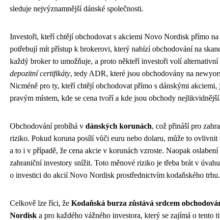
sleduje nejvýznamnější dánské společnosti.
Investoři, kteří chtějí obchodovat s akciemi Novo Nordisk přímo n
potřebují mít přístup k brokerovi, který nabízí obchodování na skan
každý broker to umožňuje, a proto někteří investoři volí alternativní
depozitní certifikáty
, tedy ADR, které jsou obchodovány na newyo
Nicméně pro ty, kteří chtějí obchodovat přímo s dánskými akciemi,
pravým místem, kde se cena tvoří a kde jsou obchody nejlikvidnější
Obchodování probíhá v
dánských korunách
, což přináší pro zah
riziko. Pokud koruna posílí vůči euru nebo dolaru, může to ovlivnit
a to i v případě, že cena akcie v korunách vzroste. Naopak oslabe
zahraniční investory snížit. Toto měnové riziko je třeba brát v úva
o investici do akcií Novo Nordisk prostřednictvím kodaňského trhu.
Celkově lze říci, že
Kodaňská burza zůstává srdcem obchodován
Nordisk
a pro každého vážného investora, který se zajímá o tento ti