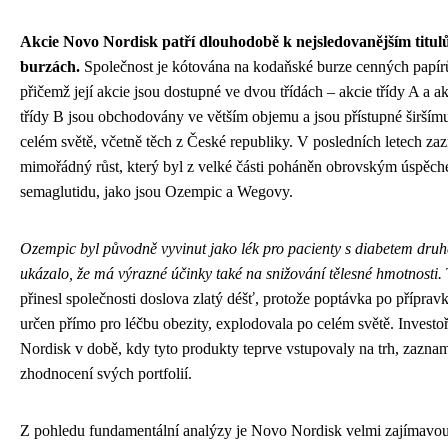
Akcie Novo Nordisk patří dlouhodobě k nejsledovanějším titu
burzách.
Společnost je kótována na kodaňské burze cenných papí
přičemž její akcie jsou dostupné ve dvou třídách – akcie třídy A a ak
třídy B jsou obchodovány ve větším objemu a jsou přístupné širším
celém světě, včetně těch z České republiky. V posledních letech za
mimořádný růst, který byl z velké části poháněn obrovským úspěch
semaglutidu, jako jsou Ozempic a Wegovy.
Ozempic byl původně vyvinut jako lék pro pacienty s diabetem druh
ukázalo, že má výrazné účinky také na snižování tělesné hmotnosti.
přinesl společnosti doslova zlatý déšť, protože poptávka po příprav
určen přímo pro léčbu obezity, explodovala po celém světě. Investoř
Nordisk v době, kdy tyto produkty teprve vstupovaly na trh, zazn
zhodnocení svých portfolií.
Z pohledu fundamentální analýzy je Novo Nordisk velmi zajímavou