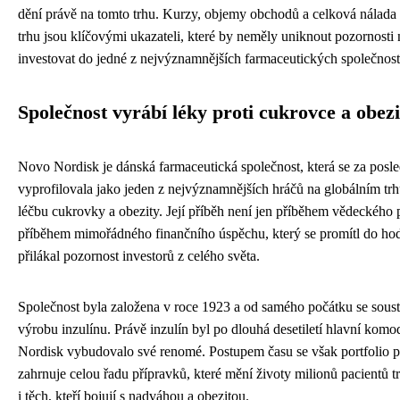
dění právě na tomto trhu. Kurzy, objemy obchodů a celková nálad
trhu jsou klíčovými ukazateli, které by neměly uniknout pozornosti
investovat do jedné z nejvýznamnějších farmaceutických společností
Společnost vyrábí léky proti cukrovce a obezi
Novo Nordisk je dánská farmaceutická společnost, která se za posled
vyprofilovala jako jeden z nejvýznamnějších hráčů na globálním tr
léčbu cukrovky a obezity. Její příběh není jen příběhem vědeckého 
příběhem mimořádného finančního úspěchu, který se promítl do hodn
přilákal pozornost investorů z celého světa.
Společnost byla založena v roce 1923 a od samého počátku se sous
výrobu inzulínu. Právě inzulín byl po dlouhá desetiletí hlavní komo
Nordisk vybudovalo své renomé. Postupem času se však portfolio p
zahrnuje celou řadu přípravků, které mění životy milionů pacientů t
i těch, kteří bojují s nadváhou a obezitou.