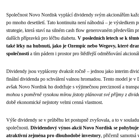
Společnost Novo Nordisk vyplácí dividendy svým akcionářům každý
po mnoho desetiletí. Tato kontinuita není náhodná – je výsledkem 
strategie, která staví na silném cash flow generovaném především p
dalších přípravků pro léčbu diabetu.
V posledních letech se k těm
také léky na hubnutí, jako je Ozempic nebo Wegovy, které dram
společnosti
a tím pádem i prostor pro štědřejší odměňování akcioná
Dividendy jsou vypláceny dvakrát ročně – jednou jako interim divi
finální dividenda po schválení valnou hromadou. Tento model je 
avšak Novo Nordisk ho dodržuje s výjimečnou precizností a transpa
mohou s poměrně vysokou mírou jistoty plánovat své příjmy z divi
době ekonomické nejistoty velmi cenná vlastnost.
Výše dividendy se v průběhu let postupně zvyšovala, a to v souladu
společnosti.
Dividendový výnos akcií Novo Nordisk se pohybuje 
atraktivní zejména pro dlouhodobé investory
, přičemž samotná 