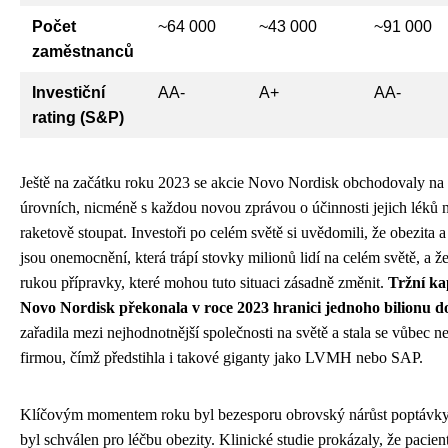
Počet
~64 000
~43 000
~91 000
zaměstnanců
Investiční
AA-
A+
AA-
rating (S&P)
Ještě na začátku roku 2023 se akcie Novo Nordisk obchodovaly na r
úrovních, nicméně s každou novou zprávou o účinnosti jejich léků 
raketově stoupat. Investoři po celém světě si uvědomili, že obezita
jsou onemocnění, která trápí stovky milionů lidí na celém světě, a
rukou přípravky, které mohou tuto situaci zásadně změnit.
Tržní kap
Novo Nordisk překonala v roce 2023 hranici jednoho bilionu d
zařadila mezi nejhodnotnější společnosti na světě a stala se vůbec 
firmou, čímž předstihla i takové giganty jako LVMH nebo SAP.
Klíčovým momentem roku byl bezesporu obrovský nárůst poptávky
byl schválen pro léčbu obezity. Klinické studie prokázaly, že pacient