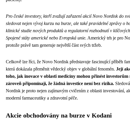
Pro české investory, kteří zvažují zařazení akcií Novo Nordisk do své
sledovat nejen vývoj kurzu na burze, ale také pravidelné zprávy o 
klinické studie nových produktů a regulatorní rozhodnutí v klíčových 
Spojené státy americké nebo Evropská unie.
Americký trh je pro No
protože právě tam generuje největší část svých tržeb.
Celkově lze říci, že Novo Nordisk představuje fascinující příběh fa
která dokázala přeměnit vědecký objev v globální fenomén.
Její ak
toho, jak inovace v oblasti medicíny mohou přinést investorům
zároveň připomínají, že žádná investice není bez rizika.
Sledová
Nordisk je proto nejen zajímavým cvičením z oblasti investování, a
moderní farmaceutiky a zdravotní péče.
Akcie obchodovány na burze v Kodani