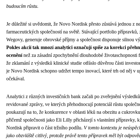
budoucím růstu.
Je důležité si uvědomit, že Novo Nordisk přesto zůstává jednou z 
farmaceutických společností na světě. Stávající portfolio přípravk
Wegovy, generuje obrovské příjmy a společnost disponuje silnou 
Pokles akcií tak mnozí analytici označují spíše za korekci přeh
ocenění
než za zásadní zpochybnění dlouhodobé životaschopnosti fi
že zklamání z výsledků klinické studie otřáslo důvěrou části investo
je Novo Nordisk schopno udržet tempo inovací, které trh od něj v u
očekával.
Analytici z různých investičních bank začali po zveřejnění výsledků
revidované zprávy, ve kterých přehodnocují potenciál růstu společno
poukazují na to, že konkurence v oblasti léků na obezitu a cukrovku 
přičemž společnosti jako Eli Lilly přicházejí s vlastními přípravky
Nordisk připravit o část tržního podílu.
V tomto kontextu je neúsp
jako obzvláště citlivý, protože právě tento přípravek měl být odpově