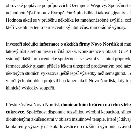
obrovské poptávce po přípravcích Ozempic a Wegovy. Společnost se
nejhodnotnější firmou v Evropě, čímž předstihla i takové giganty
Hodnota akcií se v průběhu několika let mnohonásobně zvýšila, což
kteří vsadili na tento farmaceutický titul včas, mimořádné výnosy.
Investoři sledující
informace o akciích firmy Novo Nordisk
si mus
takový růst s sebou nese i určitá rizika. Konkurence v oblasti GLP-1 
vstupují další farmaceutické společnosti se svými vlastními přípravky
farmaceutický gigant, přišel s lékem tirzepatid prodávaným pod ná
některých studiích vykazoval ještě lepší výsledky než semaglutid. T
v určitých obdobích projevil i na kurzu akcií Novo Nordisk, kdy tr
klinické výsledky soupeřů.
Přesto zůstává Novo Nordisk
dominantním hráčem na trhu s léky 
cukrovce
. Společnost disponuje rozsáhlou výrobní kapacitou, silnou 
dlouholetými zkušenostmi v oblasti inzulínové terapie, které jí dáv
konkurenty výrazný náskok. Investice do rozšíření výrobních závo