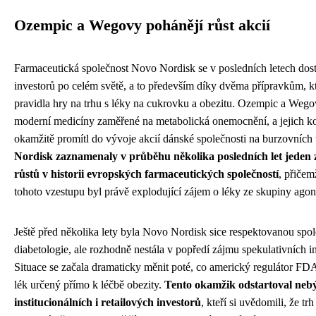
Ozempic a Wegovy pohánějí růst akcií
Farmaceutická společnost Novo Nordisk se v posledních letech dost
investorů po celém světě, a to především díky dvěma přípravkům, k
pravidla hry na trhu s léky na cukrovku a obezitu. Ozempic a Weg
moderní medicíny zaměřené na metabolická onemocnění, a jejich k
okamžitě promítl do vývoje akcií dánské společnosti na burzovních 
Nordisk zaznamenaly v průběhu několika posledních let jeden
růstů v historii evropských farmaceutických společností
, přičem
tohoto vzestupu byl právě explodující zájem o léky ze skupiny ago
Ještě před několika lety byla Novo Nordisk sice respektovanou spole
diabetologie, ale rozhodně nestála v popředí zájmu spekulativních i
Situace se začala dramaticky měnit poté, co americký regulátor FD
lék určený přímo k léčbě obezity.
Tento okamžik odstartoval nebý
institucionálních i retailových investorů
, kteří si uvědomili, že tr