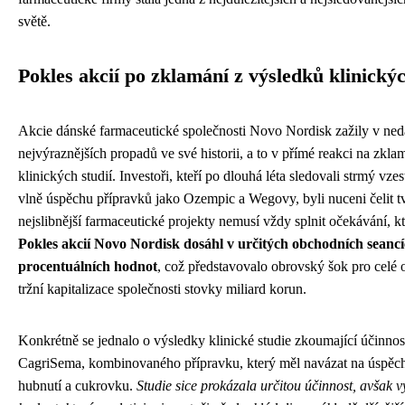
světě.
Pokles akcií po zklamání z výsledků klinickýc
Akcie dánské farmaceutické společnosti Novo Nordisk zažily v ned
nejvýraznějších propadů ve své historii, a to v přímé reakci na zkla
klinických studií. Investoři, kteří po dlouhá léta sledovali strmý vze
vlně úspěchu přípravků jako Ozempic a Wegovy, byli nuceni čelit tvr
nejslibnější farmaceutické projekty nemusí vždy splnit očekávání, kt
Pokles akcií Novo Nordisk dosáhl v určitých obchodních seanc
procentuálních hodnot
, což představovalo obrovský šok pro celé 
tržní kapitalizace společnosti stovky miliard korun.
Konkrétně se jednalo o výsledky klinické studie zkoumající účinnos
CagriSema, kombinovaného přípravku, který měl navázat na úspěch 
hubnutí a cukrovku.
Studie sice prokázala určitou účinnost, avšak 