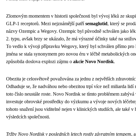
Zlomovým momentem v historii společnosti byl vývoj léků ze skup
GLP-1 receptorů. Mezi nejznámější patří
semaglutid
, který se pro
názvy Ozempic a Wegovy. Ozempic byl původně schválen jako lék 
2. typu, avšak brzy se ukázalo, že má výrazné účinky také na snižov
To vedlo k vývoji přípravku Wegovy, který byl schválen přímo pro 
jména se stala synonymem pro novou éru v léčbě metabolických o
způsobila doslova explozi zájmu o
akcie Novo Nordisk
.
Obezita je celosvětově považována za jednu z největších zdravotních
Odhaduje se, že nadváhou nebo obezitou trpí více než miliarda lidí 
toto číslo neustále roste. Novo Nordisk se tímto problémem zabývá 
investuje obrovské prostředky do výzkumu a vývoje nových léčeb
tohoto snažení jsou viditelné nejen v klinických studiích, ale také 
výsledcích společnosti.
Tržby Novo Nordisk v posledních letech rostly závratným tempem
, 