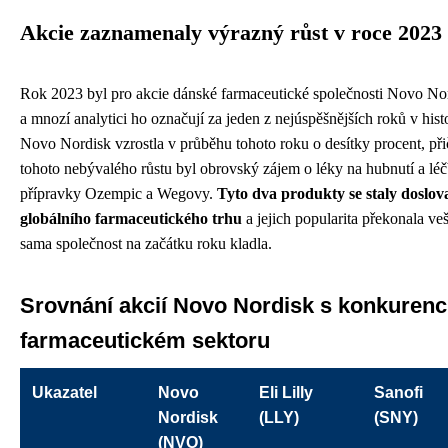
Akcie zaznamenaly výrazný růst v roce 2023
Rok 2023 byl pro akcie dánské farmaceutické společnosti Novo No
a mnozí analytici ho označují za jeden z nejúspěšnějších roků v histo
Novo Nordisk vzrostla v průběhu tohoto roku o desítky procent, p
tohoto nebývalého růstu byl obrovský zájem o léky na hubnutí a léč
přípravky Ozempic a Wegovy.
Tyto dva produkty se staly doslo
globálního farmaceutického trhu
a jejich popularita překonala veš
sama společnost na začátku roku kladla.
Srovnání akcií Novo Nordisk s konkurenc
farmaceutickém sektoru
Ukazatel
Novo
Eli Lilly
Sanofi
Nordisk
(LLY)
(SNY)
(NVO)