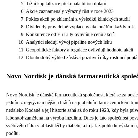
Tržní kapitalizace překonala bilion dolarů
Akcie zaznamenaly výrazný růst v roce 2023
Pokles akcií po zklamání z výsledků klinických studií
Dividendy pravidelně vypláceny akcionářům každý rok
Konkurence od Eli Lilly ovlivňuje cenu akcií
Analytici sledují vývoj pipeline nových léků
Geopolitické faktory a regulace ovlivňují hodnotu akcií
Dlouhodobý výhled zůstává pozitivní díky rostoucí popt
Novo Nordisk je dánská farmaceutická spole
Novo Nordisk je dánská farmaceutická společnost, která se za posled
jedním z nejvýznamnějších hráčů na globálním farmaceutickém trhu
nedaleko Kodaně a její historie sahá až do roku 1923, kdy byla pů
laboratoř zaměřená na výrobu inzulínu. Dnes je tato společnost po
světového lídra v oblasti léčby diabetu, a to jak z pohledu výzkumu,
podílu.