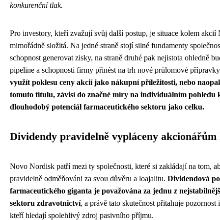
konkurenční tlak.
Pro investory, kteří zvažují svůj další postup, je situace kolem akc
mimořádně složitá. Na jedné straně stojí silné fundamenty společnost
schopnost generovat zisky, na straně druhé pak nejistota ohledně
pipeline a schopnosti firmy přinést na trh nové průlomové přípravk
využít poklesu ceny akcií jako nákupní příležitosti, nebo naopak
tomuto titulu, závisí do značné míry na individuálním pohledu
dlouhodobý potenciál farmaceutického sektoru jako celku.
Dividendy pravidelně vypláceny akcionářům
Novo Nordisk patří mezi ty společnosti, které si zakládají na tom, ab
pravidelně odměňováni za svou důvěru a loajalitu.
Dividendová po
farmaceutického giganta je považována za jednu z nejstabilněj
sektoru zdravotnictví
, a právě tato skutečnost přitahuje pozornost 
kteří hledají spolehlivý zdroj pasivního příjmu.