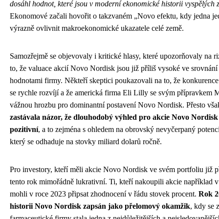
dosáhl hodnot, které jsou v moderní ekonomické historii vyspělých z
Ekonomové začali hovořit o takzvaném „Novo efektu, kdy jedna je
výrazně ovlivnit makroekonomické ukazatele celé země.
Samozřejmě se objevovaly i kritické hlasy, které upozorňovaly na ri
to, že valuace akcií Novo Nordisk jsou již příliš vysoké ve srovnán
hodnotami firmy. Někteří skeptici poukazovali na to, že konkurence 
se rychle rozvíjí a že americká firma Eli Lilly se svým přípravkem
vážnou hrozbu pro dominantní postavení Novo Nordisk. Přesto vš
zastávala názor, že dlouhodobý výhled pro akcie Novo Nordisk
pozitivní
, a to zejména s ohledem na obrovský nevyčerpaný potenciá
který se odhaduje na stovky miliard dolarů ročně.
Pro investory, kteří měli akcie Novo Nordisk ve svém portfoliu již 
tento rok mimořádně lukrativní. Ti, kteří nakoupili akcie například 
mohli v roce 2023 připsat zhodnocení v řádu stovek procent.
Rok 2
historii Novo Nordisk zapsán jako přelomový okamžik
, kdy se 
farmaceutické firmy stala jedna z nejdůležitějších a nejsledovanější