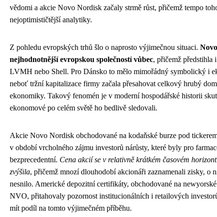
vědomi a akcie Novo Nordisk začaly strmě růst, přičemž tempo tohot
nejoptimističtější analytiky.
Z pohledu evropských trhů šlo o naprosto výjimečnou situaci.
Novo 
nejhodnotnější evropskou společností vůbec
, přičemž předstihla 
LVMH nebo Shell. Pro Dánsko to mělo mimořádný symbolický i 
neboť tržní kapitalizace firmy začala přesahovat celkový hrubý dom
ekonomiky. Takový fenomén je v moderní hospodářské historii skut
ekonomové po celém světě ho bedlivě sledovali.
Akcie Novo Nordisk obchodované na kodaňské burze pod ticke
v období vrcholného zájmu investorů nárůsty, které byly pro farmac
bezprecedentní.
Cena akcií se v relativně krátkém časovém horizon
zvýšila
, přičemž mnozí dlouhodobí akcionáři zaznamenali zisky, o ni
nesnilo. Americké depozitní certifikáty, obchodované na newyors
NVO, přitahovaly pozornost institucionálních i retailových investorů
mít podíl na tomto výjimečném příběhu.