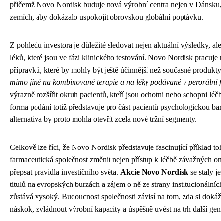
přičemž Novo Nordisk buduje nová výrobní centra nejen v Dánsku, 
zemích, aby dokázalo uspokojit obrovskou globální poptávku.
Z pohledu investora je důležité sledovat nejen aktuální výsledky, al
léků, které jsou ve fázi klinického testování. Novo Nordisk pracuje
přípravků, které by mohly být ještě účinnější než současné produkt
mimo jiné na kombinované terapie a na léky podávané v perorální 
výrazně rozšířit okruh pacientů, kteří jsou ochotni nebo schopni léč
forma podání totiž představuje pro část pacientů psychologickou bari
alternativa by proto mohla otevřít zcela nové tržní segmenty.
Celkově lze říci, že Novo Nordisk představuje fascinující příklad t
farmaceutická společnost změnit nejen přístup k léčbě závažných o
přepsat pravidla investičního světa.
Akcie Novo Nordisk
se staly j
titulů na evropských burzách a zájem o ně ze strany institucionálních
zůstává vysoký. Budoucnost společnosti závisí na tom, zda si doká
náskok, zvládnout výrobní kapacity a úspěšně uvést na trh další gen