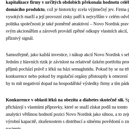
kapitalizace firmy v určitých obdobích překonala hodnotu ce
domácího produktu
, což je historicky zcela výjimečný jev. Firma
vysokých marží a její provozní zisky patří k nejvyšším v celém odv
politika společnosti je také poměrně atraktivní – Novo Nordisk pra
svým akcionářům a zároveň provádí zpětné odkupy vlastních akcií, 
příznivý signál.
Samozřejmě, jako každá investice, i nákup akcií Novo Nordisk s sebo
Jedním z hlavních rizik je závislost na relativně úzkém portfoliu pr
příjmů pochází právě z léků na bázi semaglutidu. Pokud by se na trh
konkurence nebo pokud by regulační orgány přistoupily k omezení 
by to mít negativní dopad na hospodářské výsledky firmy a tím páde
Konkurence v oblasti léků na obezitu a diabetes skutečně sílí.
Sp
přicházejí s vlastními přípravky, které se snaží získat podíl na tomto
analytici většinou hodnotí pozici Novo Nordisk jako silnou, a to ze
výrobní kapacitě, zkušenostem s distribucí a silnému povědomí o zn
pacienty.