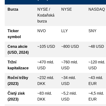
Burza
NYSE /
NYSE
NASDAQ
Kodaňská
burza
Ticker
NVO
LLY
SNY
symbol
Cena akcie
~105 USD
~800 USD
~48 USD
(USD, 2024)
Tržní
~470 mld.
~760 mld.
~120 mld.
kapitalizace
USD
USD
USD
Roční tržby
~232 mld.
~34 mld.
~43 mld.
(2023)
DKK
USD
EUR
Čistý zisk
~83 mld.
~5,2 mld.
~4,5 mld.
(2023)
DKK
USD
EUR