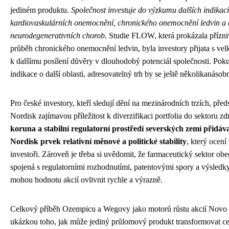
jediném produktu.
Společnost investuje do výzkumu dalších indikací
kardiovaskulárních onemocnění, chronického onemocnění ledvin a 
neurodegenerativních chorob
. Studie FLOW, která prokázala přízni
průběh chronického onemocnění ledvin, byla investory přijata s ve
k dalšímu posílení důvěry v dlouhodobý potenciál společnosti. Pokud
indikace o další oblasti, adresovatelný trh by se ještě několikanásobn
Pro české investory, kteří sledují dění na mezinárodních trzích, pře
Nordisk zajímavou příležitost k diverzifikaci portfolia do sektoru zd
koruna a stabilní regulatorní prostředí severských zemí přidáva
Nordisk prvek relativní měnové a politické stability
, který ocení
investoři. Zároveň je třeba si uvědomit, že farmaceutický sektor obe
spojená s regulatorními rozhodnutími, patentovými spory a výsledky 
mohou hodnotu akcií ovlivnit rychle a výrazně.
Celkový příběh Ozempicu a Wegovy jako motorů růstu akcií Novo N
ukázkou toho, jak může jediný průlomový produkt transformovat cel