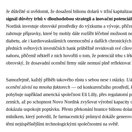
Je důležité si uvědomit, že dosažení bilionu dolarů v tržní kapitalizac
signál důvěry trhů v dlouhodobou strategii a inovační potenciál 
Nordisk investuje obrovské prostředky do výzkumu a vývoje, přiče
zahrnuje přípravky, které by mohly dále rozšířit léčebné možnosti ne
diabetu, ale i kardiovaskulárních onemocnění a dalších chronických 
předních světových investičních bank průběžně revidovali své cílo
nahoru, přičemž někteří z nich hovořili o tom, že potenciál trhu s lék
obrovský, že dosavadní ocenění firmy stále nemusí plně reflektovat b
Samozřejmě, každý příběh takového růstu s sebou nese i otázky.
Ud
ocenění závisí na mnoha faktorech
— od konkurenčního prostředí, kd
pohybuje například americká společnost Eli Lilly, přes regulatorní p
zemích, až po schopnost Novo Nordisk zvyšovat výrobní kapacity d
dokázala uspokojit poptávku. Přesto překonání hranice bilionu dola
milníkem, který potvrdil, že farmaceutický průmysl dokáže generov
těmi nejúspěšnějšími technologickými společnostmi na světě.