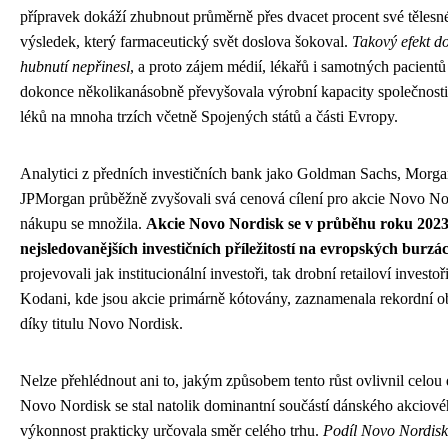
přípravek dokáží zhubnout průměrně přes dvacet procent své tělesné
výsledek, který farmaceutický svět doslova šokoval.
Takový efekt d
hubnutí nepřinesl
, a proto zájem médií, lékařů i samotných pacient
dokonce několikanásobně převyšovala výrobní kapacity společnosti
léků na mnoha trzích včetně Spojených států a části Evropy.
Analytici z předních investičních bank jako Goldman Sachs, Morga
JPMorgan průběžně zvyšovali svá cenová cílení pro akcie Novo No
nákupu se množila.
Akcie Novo Nordisk se v průběhu roku 2023 
nejsledovanějších investičních příležitostí na evropských burzá
projevovali jak institucionální investoři, tak drobní retailoví investo
Kodani, kde jsou akcie primárně kótovány, zaznamenala rekordní 
díky titulu Novo Nordisk.
Nelze přehlédnout ani to, jakým způsobem tento růst ovlivnil celo
Novo Nordisk se stal natolik dominantní součástí dánského akciové
výkonnost prakticky určovala směr celého trhu.
Podíl Novo Nordi