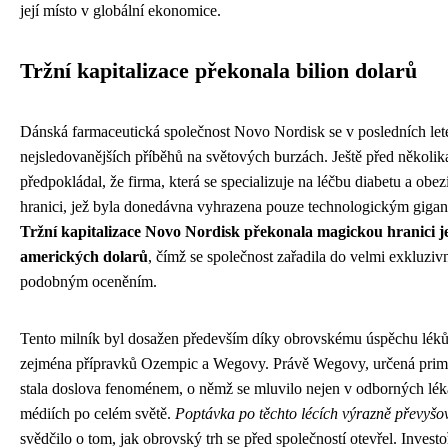
její místo v globální ekonomice.
Tržní kapitalizace překonala bilion dolarů
Dánská farmaceutická společnost Novo Nordisk se v posledních lete
nejsledovanějších příběhů na světových burzách. Ještě před několik
předpokládal, že firma, která se specializuje na léčbu diabetu a obe
hranici, jež byla donedávna vyhrazena pouze technologickým gigant
Tržní kapitalizace Novo Nordisk překonala magickou hranici j
amerických dolarů
, čímž se společnost zařadila do velmi exkluziv
podobným oceněním.
Tento milník byl dosažen především díky obrovskému úspěchu léků
zejména přípravků Ozempic a Wegovy. Právě Wegovy, určená primár
stala doslova fenoménem, o němž se mluvilo nejen v odborných léka
médiích po celém světě.
Poptávka po těchto lécích výrazně převyšo
svědčilo o tom, jak obrovský trh se před společností otevřel. Investoř