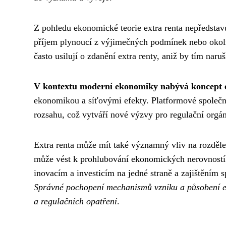
Z pohledu ekonomické teorie extra renta nepředstavu
příjem plynoucí z výjimečných podmínek nebo okoln
často usilují o zdanění extra renty, aniž by tím nar
V kontextu moderní ekonomiky nabývá koncept 
ekonomikou a síťovými efekty. Platformové společno
rozsahu, což vytváří nové výzvy pro regulační orgán
Extra renta může mít také významný vliv na rozděle
může vést k prohlubování ekonomických nerovností.
inovacím a investicím na jedné straně a zajištěním 
Správné pochopení mechanismů vzniku a působení ext
a regulačních opatření
.