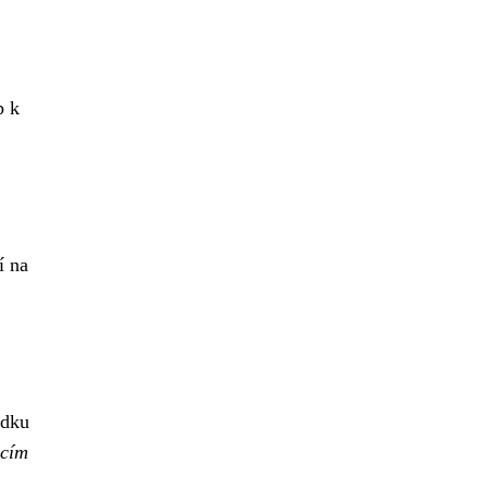
p k
í na
edku
icím