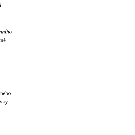
á
enního
tně
 nebo
ávky