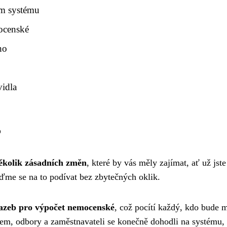
m systému
mocenské
ho
idla
5
ěkolik zásadních změn
, které by vás měly zajímat, ať už jste
ďme se na to podívat bez zbytečných oklik.
sazeb pro výpočet nemocenské
, což pocítí každý, kdo bude 
vem, odbory a zaměstnavateli se konečně dohodli na systému, 