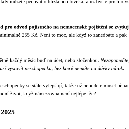
, kdy můžete pečovat o blízkého člověka, aniž byste přišli o v
d pro odvod pojistného na nemocenské pojištění se zvyšuj
 minimálně 255 Kč. Není to moc, ale když to zanedbáte a pak
pětně každý měsíc buď na účet, nebo složenkou.
Nezapomeňte,
usí vystavit neschopenku, bez které nemáte na dávky nárok.
neschopenky se stále vylepšují, takže už nebudete muset běhat
dní život, když nám zrovna není nejlépe, že?
 2025