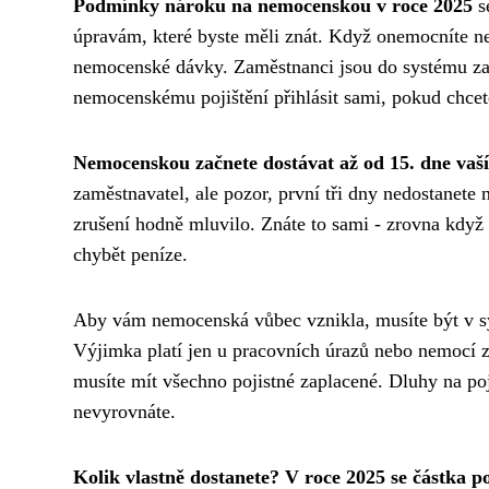
Podmínky nároku na nemocenskou v roce 2025
s
úpravám, které byste měli znát. Když onemocníte ne
nemocenské dávky. Zaměstnanci jsou do systému za
nemocenskému pojištění přihlásit sami, pokud chcet
Nemocenskou začnete dostávat až od 15. dne vaší
zaměstnavatel, ale pozor, první tři dny nedostanete n
zrušení hodně mluvilo. Znáte to sami - zrovna když p
chybět peníze.
Aby vám nemocenská vůbec vznikla, musíte být v s
Výjimka platí jen u pracovních úrazů nebo nemocí z 
musíte mít všechno pojistné zaplacené. Dluhy na p
nevyrovnáte.
Kolik vlastně dostanete? V roce 2025 se částka 