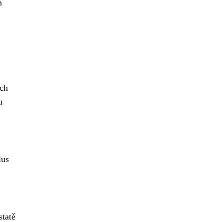
m
ich
u
lus
statě