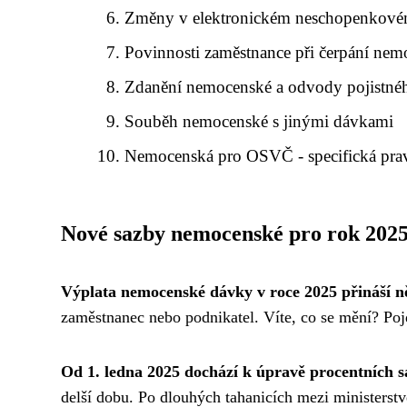
Změny v elektronickém neschopenkové
Povinnosti zaměstnance při čerpání ne
Zdanění nemocenské a odvody pojistné
Souběh nemocenské s jinými dávkami
Nemocenská pro OSVČ - specifická prav
Nové sazby nemocenské pro rok 202
Výplata nemocenské dávky v roce 2025 přináší n
zaměstnanec nebo podnikatel. Víte, co se mění? Poj
Od 1. ledna 2025 dochází k úpravě procentních 
delší dobu. Po dlouhých tahanicích mezi ministerst