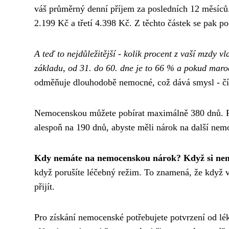
váš průměrný denní příjem za posledních 12 měsíců.
2.199 Kč a třetí 4.398 Kč. Z těchto částek se pak poč
A teď to nejdůležitější - kolik procent z vaší mzdy
základu, od 31. do 60. dne je to 66 % a pokud maro
odměňuje dlouhodobě nemocné, což dává smysl - čím
Nemocenskou můžete pobírat maximálně 380 dnů. Pok
alespoň na 190 dnů, abyste měli nárok na další ne
Kdy nemáte na nemocenskou nárok? Když si nem
když porušíte léčebný režim. To znamená, že když v
přijít.
Pro získání nemocenské potřebujete potvrzení od lék