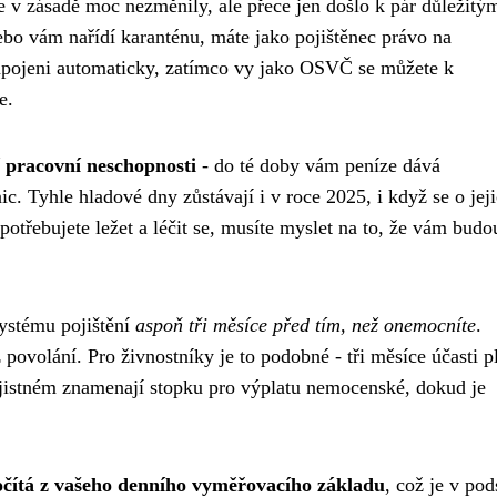
e v zásadě moc nezměnily, ale přece jen došlo k pár důležitý
bo vám nařídí karanténu, máte jako pojištěnec právo na
pojeni automaticky, zatímco vy jako OSVČ se můžete k
e.
 pracovní neschopnosti
- do té doby vám peníze dává
ic. Tyhle hladové dny zůstávají i v roce 2025, i když se o jej
otřebujete ležet a léčit se, musíte myslet na to, že vám budo
ystému pojištění
aspoň tři měsíce před tím, než onemocníte
.
povolání. Pro živnostníky je to podobné - tři měsíce účasti p
ojistném znamenají stopku pro výplatu nemocenské, dokud je
počítá z vašeho denního vyměřovacího základu
, což je v pod