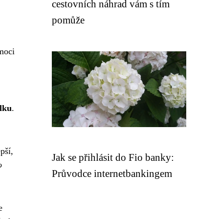
cestovních náhrad vám s tím
pomůže
moci
lku
.
pší,
Jak se přihlásit do Fio banky:
o
Průvodce internetbankingem
e