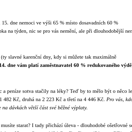
od 15. dne nemoci ve výši 65 % místo dosavadních 60 %
ka na týden, nic se pro vás nemění, ale při dlouhodobější ne
c (ty slavné karenční dny, kdy si můžete tak maximálně
 14. dne vám platí zaměstnavatel 60 % redukovaného výdě
c a peníze sotva stačily na léky? Teď by to mělo být o něco le
a 1 482 Kč, druhá na 2 223 Kč a třetí na 4 446 Kč.
Pro vás, kd
e na dávkách větší část své běžné výplaty.
usíte starat? I tady přichází úleva - dlouhodobé ošetřovné s