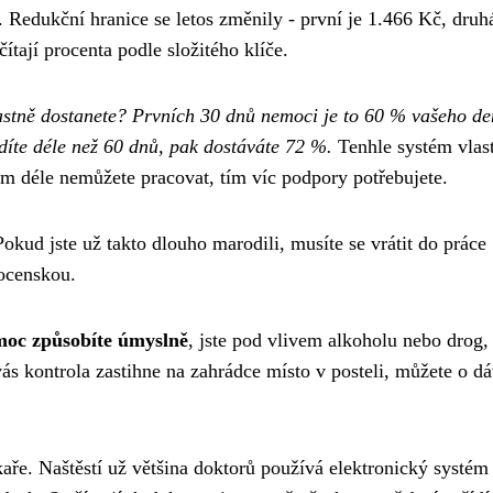
 Redukční hranice se letos změnily - první je 1.466 Kč, druh
ítají procenta podle složitého klíče.
 vlastně dostanete? Prvních 30 dnů nemoci je to 60 % vašeho d
díte déle než 60 dnů, pak dostáváte 72 %.
Tenhle systém vlas
 déle nemůžete pracovat, tím víc podpory potřebujete.
ud jste už takto dlouho marodili, musíte se vrátit do práce
mocenskou.
oc způsobíte úmyslně
, jste pod vlivem alkoholu nebo drog,
ás kontrola zastihne na zahrádce místo v posteli, můžete o d
aře. Naštěstí už většina doktorů používá elektronický systém