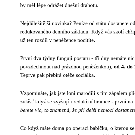
by měl lépe odrážet dnešní drahotu.
Nejdůležitější novinka? Peníze od státu dostanete 
redukovaného denního základu. Když vás skolí chřip
už ten rozdíl v peněžence pocítíte.
První dva týdny fungují postaru - tři dny nemáte ni
povzdechnout nad prázdnou peněženkou),
od 4. do
Teprve pak přebírá otěže sociálka.
Vzpomínáte, jak jste loni marodili s tím zápalem pli
zvlášť když se zvyšují i redukční hranice - první n
berete víc, to znamená, že při delší nemoci dostanet
Co když máte doma po operaci babičku, o kterou se m