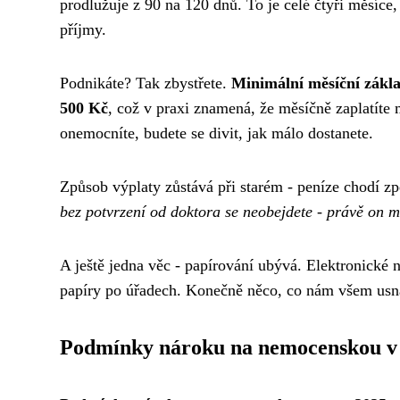
prodlužuje z 90 na 120 dnů. To je celé čtyři měsíce
příjmy.
Podnikáte? Tak zbystřete.
Minimální měsíční zákla
500 Kč
, což v praxi znamená, že měsíčně zaplatíte
onemocníte, budete se divit, jak málo dostanete.
Způsob výplaty zůstává při starém - peníze chodí z
bez potvrzení od doktora se neobejdete - právě on m
A ještě jedna věc - papírování ubývá. Elektronické 
papíry po úřadech. Konečně něco, co nám všem usna
Podmínky nároku na nemocenskou v