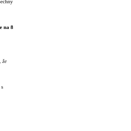
šechny
e na 8
 že
 s