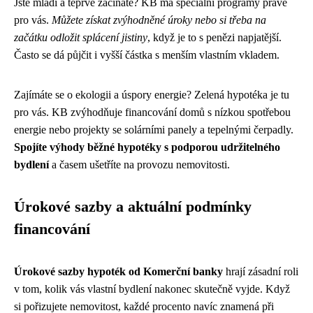
Jste mladí a teprve začínáte? KB má speciální programy právě
pro vás.
Můžete získat zvýhodněné úroky nebo si třeba na
začátku odložit splácení jistiny
, když je to s penězi napjatější.
Často se dá půjčit i vyšší částka s menším vlastním vkladem.
Zajímáte se o ekologii a úspory energie? Zelená hypotéka je tu
pro vás. KB zvýhodňuje financování domů s nízkou spotřebou
energie nebo projekty se solárními panely a tepelnými čerpadly.
Spojíte výhody běžné hypotéky s podporou udržitelného
bydlení
a časem ušetříte na provozu nemovitosti.
Úrokové sazby a aktuální podmínky
financování
Úrokové sazby hypoték od Komerční banky
hrají zásadní roli
v tom, kolik vás vlastní bydlení nakonec skutečně vyjde. Když
si pořizujete nemovitost, každé procento navíc znamená při