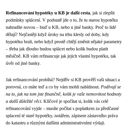
Refinancování hypotéky u KB je další cesta
, jak si zlepšit
podmínky splácení. V podstatě jde o to, že tu starou hypotéku
nahradíte novou – buď u KB, nebo u jiné banky. Proč to lidé
dělají? Nejčastěji když úroky na trhu klesly od doby, kdy
hypotéku brali, nebo když prostě chtějí změnit nějaké parametry
– třeba jak dlouho budou splácet nebo kolik budou platit
měsíčně. KB vám refinancuje jak jejich vlastní hypotéku, tak
úvěr od jiné banky.
Jak refinancování probíhá? Nejdřív si KB prověří vaši situaci a
porovná, co máte teď a co by vám mohli nabídnout.
Podívají se
na to, jak na tom jste finančně, kolik je vaše nemovitost hodnoty
a další důležité věci
. Klíčové je spočítat si, kolik vás celé
refinancování vyjde – musíte počítat s poplatkem za předčasné
splacení té staré hypotéky, notářem, zápisem zástavního práva
do katastru a různými dalšími administrativními výdaji.