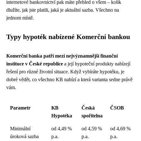
internetové bankovnictví pak máte přehled o všem – kolik
dlužíte, jak jste platili, jaká je aktuální sazba. Všechno na
jednom místě.
Typy hypoték nabízené Komerční bankou
Komerční banka patří mezi nejvýznamnější finanční
instituce v České republice
a její hypoteční produkty nabízejí
řešení pro různé životní situace. Když vybíráte hypotéku, je
dobré vědět, co všechno KB nabízí a která varianta sedne právě
vám.
Parametr
KB
Česká
ČSOB
Hypotéka
spořitelna
Minimální
od 4,49 %
od 4,59 %
od 4,69 %
úroková sazba
p.a.
p.a.
p.a.