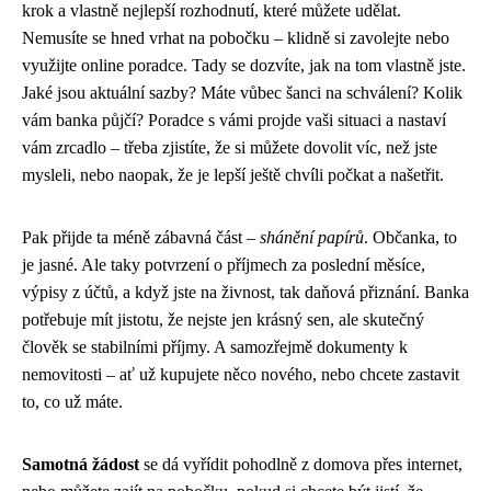
krok a vlastně nejlepší rozhodnutí, které můžete udělat.
Nemusíte se hned vrhat na pobočku – klidně si zavolejte nebo
využijte online poradce. Tady se dozvíte, jak na tom vlastně jste.
Jaké jsou aktuální sazby? Máte vůbec šanci na schválení? Kolik
vám banka půjčí? Poradce s vámi projde vaši situaci a nastaví
vám zrcadlo – třeba zjistíte, že si můžete dovolit víc, než jste
mysleli, nebo naopak, že je lepší ještě chvíli počkat a našetřit.
Pak přijde ta méně zábavná část –
shánění papírů
. Občanka, to
je jasné. Ale taky potvrzení o příjmech za poslední měsíce,
výpisy z účtů, a když jste na živnost, tak daňová přiznání. Banka
potřebuje mít jistotu, že nejste jen krásný sen, ale skutečný
člověk se stabilními příjmy. A samozřejmě dokumenty k
nemovitosti – ať už kupujete něco nového, nebo chcete zastavit
to, co už máte.
Samotná žádost
se dá vyřídit pohodlně z domova přes internet,