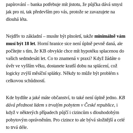
papírování – banka potřebuje mít jistotu, že půjčka dává smysl
jak pro ni, tak především pro vás, protože se zavazujete na
dlouhá léta.
Nejdřív to základní – musíte být plnoletí, takže
minimálně vám
musí být 18 let
. Horní hranice sice není úplně pevně daná, ale
počítejte s tím, že KB obvykle chce mít hypotéku splacenou do
vašich sedmdesáti let. Co to znamená v praxi? Když žádáte o
úvěr ve vyšším věku, dostanete kratší dobu na splácení, což
logicky zvýší měsíční splátky. Někdy to může být problém s
celkovou schůdností.
Kde bydlíte a jaké máte občanství, to také není úplně jedno.
KB
dává přednost lidem s trvalým pobytem v České republice
, i
když v některých případech půjčí i cizincům s dlouhodobým
pobytovým oprávněním. Pro cizince to ale bývá složitější a celé
to trvá déle.