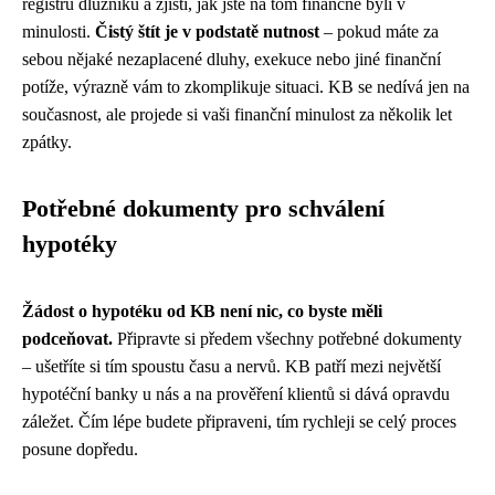
registrů dlužníků a zjistí, jak jste na tom finančně byli v
minulosti.
Čistý štít je v podstatě nutnost
– pokud máte za
sebou nějaké nezaplacené dluhy, exekuce nebo jiné finanční
potíže, výrazně vám to zkomplikuje situaci. KB se nedívá jen na
současnost, ale projede si vaši finanční minulost za několik let
zpátky.
Potřebné dokumenty pro schválení
hypotéky
Žádost o hypotéku od KB není nic, co byste měli
podceňovat.
Připravte si předem všechny potřebné dokumenty
– ušetříte si tím spoustu času a nervů. KB patří mezi největší
hypotéční banky u nás a na prověření klientů si dává opravdu
záležet. Čím lépe budete připraveni, tím rychleji se celý proces
posune dopředu.