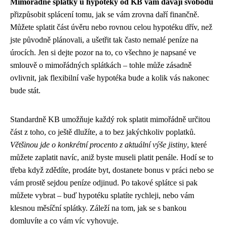
Mimořádné splátky u hypotéky od KB vám dávají svobodu
přizpůsobit splácení tomu, jak se vám zrovna daří finančně.
Můžete splatit část úvěru nebo rovnou celou hypotéku dřív, než
jste původně plánovali, a ušetřit tak často nemalé peníze na
úrocích. Jen si dejte pozor na to, co všechno je napsané ve
smlouvě o mimořádných splátkách – tohle může zásadně
ovlivnit, jak flexibilní vaše hypotéka bude a kolik vás nakonec
bude stát.
Standardně KB umožňuje každý rok splatit mimořádně určitou
část z toho, co ještě dlužíte, a to bez jakýchkoliv poplatků.
Většinou jde o konkrétní procento z aktuální výše jistiny
, které
můžete zaplatit navíc, aniž byste museli platit penále. Hodí se to
třeba když zdědíte, prodáte byt, dostanete bonus v práci nebo se
vám prostě sejdou peníze odjinud. Po takové splátce si pak
můžete vybrat – buď hypotéku splatíte rychleji, nebo vám
klesnou měsíční splátky. Záleží na tom, jak se s bankou
domluvíte a co vám víc vyhovuje.