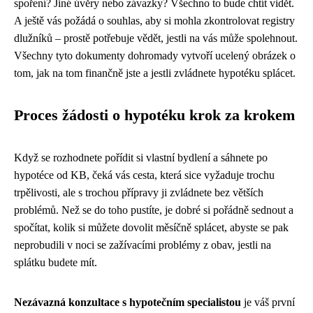
spoření? Jiné úvěry nebo závazky? Všechno to bude chtít vidět.
A ještě vás požádá o souhlas, aby si mohla zkontrolovat registry
dlužníků – prostě potřebuje vědět, jestli na vás může spolehnout.
Všechny tyto dokumenty dohromady vytvoří ucelený obrázek o
tom, jak na tom finančně jste a jestli zvládnete hypotéku splácet.
Proces žádosti o hypotéku krok za krokem
Když se rozhodnete pořídit si vlastní bydlení a sáhnete po
hypotéce od KB, čeká vás cesta, která sice vyžaduje trochu
trpělivosti, ale s trochou přípravy ji zvládnete bez větších
problémů. Než se do toho pustíte, je dobré si pořádně sednout a
spočítat, kolik si můžete dovolit měsíčně splácet, abyste se pak
neprobudili v noci se zažívacími problémy z obav, jestli na
splátku budete mít.
Nezávazná konzultace s hypotečním specialistou
je váš první