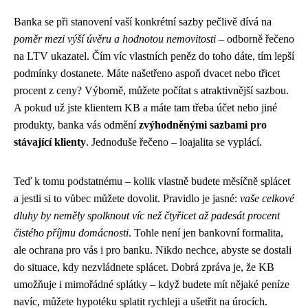
Banka se při stanovení vaší konkrétní sazby pečlivě dívá na
poměr mezi výší úvěru a hodnotou nemovitosti
– odborně řečeno
na LTV ukazatel. Čím víc vlastních peněz do toho dáte, tím lepší
podmínky dostanete. Máte našetřeno aspoň dvacet nebo třicet
procent z ceny? Výborně, můžete počítat s atraktivnější sazbou.
A pokud už jste klientem KB a máte tam třeba účet nebo jiné
produkty, banka vás odmění
zvýhodněnými sazbami pro
stávající klienty
. Jednoduše řečeno – loajalita se vyplácí.
Teď k tomu podstatnému – kolik vlastně budete měsíčně splácet
a jestli si to vůbec můžete dovolit. Pravidlo je jasné:
vaše celkové
dluhy by neměly spolknout víc než čtyřicet až padesát procent
čistého příjmu domácnosti
. Tohle není jen bankovní formalita,
ale ochrana pro vás i pro banku. Nikdo nechce, abyste se dostali
do situace, kdy nezvládnete splácet. Dobrá zpráva je, že KB
umožňuje i mimořádné splátky – když budete mít nějaké peníze
navíc, můžete hypotéku splatit rychleji a ušetřit na úrocích.