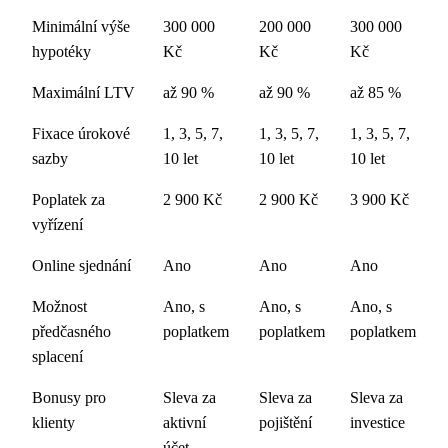
Minimální výše
300 000
200 000
300 000
hypotéky
Kč
Kč
Kč
Maximální LTV
až 90 %
až 90 %
až 85 %
Fixace úrokové
1, 3, 5, 7,
1, 3, 5, 7,
1, 3, 5, 7,
sazby
10 let
10 let
10 let
Poplatek za
2 900 Kč
2 900 Kč
3 900 Kč
vyřízení
Online sjednání
Ano
Ano
Ano
Možnost
Ano, s
Ano, s
Ano, s
předčasného
poplatkem
poplatkem
poplatkem
splacení
Bonusy pro
Sleva za
Sleva za
Sleva za
klienty
aktivní
pojištění
investice
účet