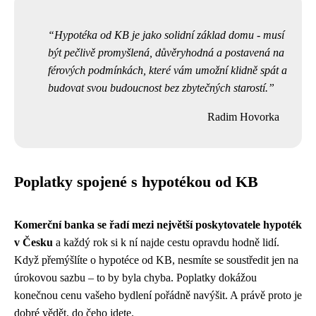
Hypotéka od KB je jako solidní základ domu - musí
být pečlivě promyšlená, důvěryhodná a postavená na
férových podmínkách, které vám umožní klidně spát a
budovat svou budoucnost bez zbytečných starostí.
Radim Hovorka
Poplatky spojené s hypotékou od KB
Komerční banka se řadí mezi největší poskytovatele hypoték
v Česku
a každý rok si k ní najde cestu opravdu hodně lidí.
Když přemýšlíte o hypotéce od KB, nesmíte se soustředit jen na
úrokovou sazbu – to by byla chyba. Poplatky dokážou
konečnou cenu vašeho bydlení pořádně navýšit. A právě proto je
dobré vědět, do čeho jdete.