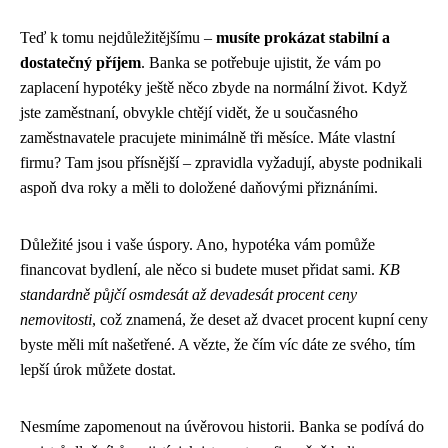
Teď k tomu nejdůležitějšímu –
musíte prokázat stabilní a
dostatečný příjem
. Banka se potřebuje ujistit, že vám po
zaplacení hypotéky ještě něco zbyde na normální život. Když
jste zaměstnaní, obvykle chtějí vidět, že u současného
zaměstnavatele pracujete minimálně tři měsíce. Máte vlastní
firmu? Tam jsou přísnější – zpravidla vyžadují, abyste podnikali
aspoň dva roky a měli to doložené daňovými přiznáními.
Důležité jsou i vaše úspory. Ano, hypotéka vám pomůže
financovat bydlení, ale něco si budete muset přidat sami.
KB
standardně půjčí osmdesát až devadesát procent ceny
nemovitosti
, což znamená, že deset až dvacet procent kupní ceny
byste měli mít našetřené. A vězte, že čím víc dáte ze svého, tím
lepší úrok můžete dostat.
Nesmíme zapomenout na úvěrovou historii. Banka se podívá do