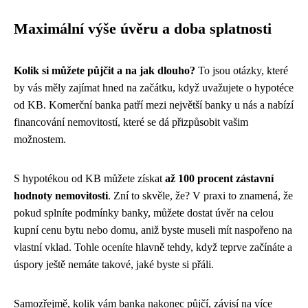
Maximální výše úvěru a doba splatnosti
Kolik si můžete půjčit a na jak dlouho?
To jsou otázky, které
by vás měly zajímat hned na začátku, když uvažujete o hypotéce
od KB. Komerční banka patří mezi největší banky u nás a nabízí
financování nemovitostí, které se dá přizpůsobit vašim
možnostem.
S hypotékou od KB můžete získat
až 100 procent zástavní
hodnoty nemovitosti
. Zní to skvěle, že? V praxi to znamená, že
pokud splníte podmínky banky, můžete dostat úvěr na celou
kupní cenu bytu nebo domu, aniž byste museli mít naspořeno na
vlastní vklad. Tohle oceníte hlavně tehdy, když teprve začínáte a
úspory ještě nemáte takové, jaké byste si přáli.
Samozřejmě, kolik vám banka nakonec půjčí, závisí na více