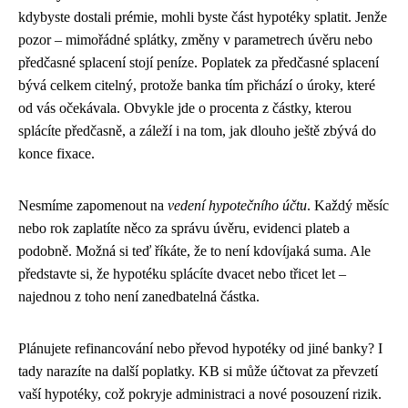
kdybyste dostali prémie, mohli byste část hypotéky splatit. Jenže
pozor – mimořádné splátky, změny v parametrech úvěru nebo
předčasné splacení stojí peníze. Poplatek za předčasné splacení
bývá celkem citelný, protože banka tím přichází o úroky, které
od vás očekávala. Obvykle jde o procenta z částky, kterou
splácíte předčasně, a záleží i na tom, jak dlouho ještě zbývá do
konce fixace.
Nesmíme zapomenout na
vedení hypotečního účtu
. Každý měsíc
nebo rok zaplatíte něco za správu úvěru, evidenci plateb a
podobně. Možná si teď říkáte, že to není kdovíjaká suma. Ale
představte si, že hypotéku splácíte dvacet nebo třicet let –
najednou z toho není zanedbatelná částka.
Plánujete refinancování nebo převod hypotéky od jiné banky? I
tady narazíte na další poplatky. KB si může účtovat za převzetí
vaší hypotéky, což pokryje administraci a nové posouzení rizik.