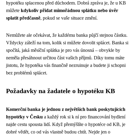
hypotéku splacenou před důchodem. Dobrá zpráva je, že u KB
můžete
kdykoliv přidat mimořádnou splátku nebo úvěr
splatit předčasně
, pokud se vaše situace změní.
Nemůžete ale očekávat, že každému banka půjčí stejnou částku.
Vždycky záleží na tom, kolik si můžete dovolit splácet. Banka si
spočítá, jaká měsíční splátka je pro vás únosná – obvykle by
neměla přesáhnout určitou část vašich příjmů. Díky tomu máte
jistotu, že hypotéka vás finančně nezruinuje a budete ji schopni
bez problémů splácet.
Požadavky na žadatele o hypotéku KB
Komerční banka je jednou z největších bank poskytujících
hypotéky v Česku
a každý rok si k ní pro financování bydlení
najde cestu spousta lidí. Když přemýšlíte o hypotéce od KB, je
dobré vědět, co od vás vlastně budou chtít. Nejde jen o