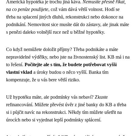
Americká hypotéka je trochu jiná káva.
Nemusíte přesně říkat,
na co peníze použijete
, což vám dává větší volnost. Hodí se
třeba na splacení jiných dluhů, rekonstrukci nebo dokonce na
podnikání. Nemovitost sice musíte dát do zástavy, ale jinak máte
s penězi daleko volnější ruce než u běžné hypotéky.
Co když nemůžete doložit příjmy? Třeba podnikáte a máte
nepravidelné výdělky, nebo jste na živnostenský list. KB má i na
to řešení.
Počítejte ale s tím, že budete potřebovat vyšší
vlastní vklad
a úroky budou o něco vyšší. Banka tím
kompenzuje, že u vás bere větší riziko.
Už hypotéku máte, ale podmínky vás nebaví? Zkuste
refinancování. Můžete převést úvěr z jiné banky do KB a třeba
si i půjčit navíc na rekonstrukci. Někdy tím můžete ušetřit na
úrocích nebo si vyjednat lepší podmínky splácení.