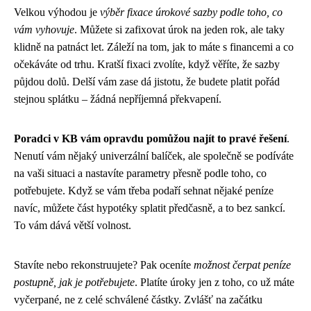
Velkou výhodou je
výběr fixace úrokové sazby podle toho, co
vám vyhovuje
. Můžete si zafixovat úrok na jeden rok, ale taky
klidně na patnáct let. Záleží na tom, jak to máte s financemi a co
očekáváte od trhu. Kratší fixaci zvolíte, když věříte, že sazby
půjdou dolů. Delší vám zase dá jistotu, že budete platit pořád
stejnou splátku – žádná nepříjemná překvapení.
Poradci v KB vám opravdu pomůžou najít to pravé řešení
.
Nenutí vám nějaký univerzální balíček, ale společně se podíváte
na vaši situaci a nastavíte parametry přesně podle toho, co
potřebujete. Když se vám třeba podaří sehnat nějaké peníze
navíc, můžete část hypotéky splatit předčasně, a to bez sankcí.
To vám dává větší volnost.
Stavíte nebo rekonstruujete? Pak oceníte
možnost čerpat peníze
postupně, jak je potřebujete
. Platíte úroky jen z toho, co už máte
vyčerpané, ne z celé schválené částky. Zvlášť na začátku