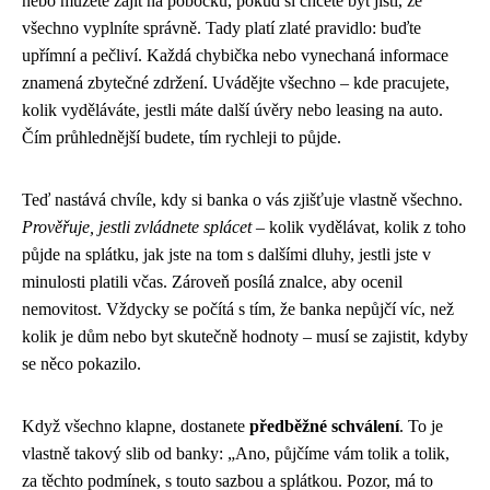
nebo můžete zajít na pobočku, pokud si chcete být jistí, že
všechno vyplníte správně. Tady platí zlaté pravidlo: buďte
upřímní a pečliví. Každá chybička nebo vynechaná informace
znamená zbytečné zdržení. Uvádějte všechno – kde pracujete,
kolik vyděláváte, jestli máte další úvěry nebo leasing na auto.
Čím průhlednější budete, tím rychleji to půjde.
Teď nastává chvíle, kdy si banka o vás zjišťuje vlastně všechno.
Prověřuje, jestli zvládnete splácet
– kolik vydělávat, kolik z toho
půjde na splátku, jak jste na tom s dalšími dluhy, jestli jste v
minulosti platili včas. Zároveň posílá znalce, aby ocenil
nemovitost. Vždycky se počítá s tím, že banka nepůjčí víc, než
kolik je dům nebo byt skutečně hodnoty – musí se zajistit, kdyby
se něco pokazilo.
Když všechno klapne, dostanete
předběžné schválení
. To je
vlastně takový slib od banky: „Ano, půjčíme vám tolik a tolik,
za těchto podmínek, s touto sazbou a splátkou. Pozor, má to