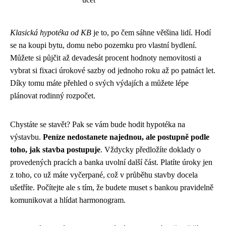
Klasická hypotéka od KB
je to, po čem sáhne většina lidí. Hodí
se na koupi bytu, domu nebo pozemku pro vlastní bydlení.
Můžete si půjčit až devadesát procent hodnoty nemovitosti a
vybrat si fixaci úrokové sazby od jednoho roku až po patnáct let.
Díky tomu máte přehled o svých výdajích a můžete lépe
plánovat rodinný rozpočet.
Chystáte se stavět? Pak se vám bude hodit hypotéka na
výstavbu.
Peníze nedostanete najednou, ale postupně podle
toho, jak stavba postupuje
. Vždycky předložíte doklady o
provedených pracích a banka uvolní další část. Platíte úroky jen
z toho, co už máte vyčerpané, což v průběhu stavby docela
ušetříte. Počítejte ale s tím, že budete muset s bankou pravidelně
komunikovat a hlídat harmonogram.