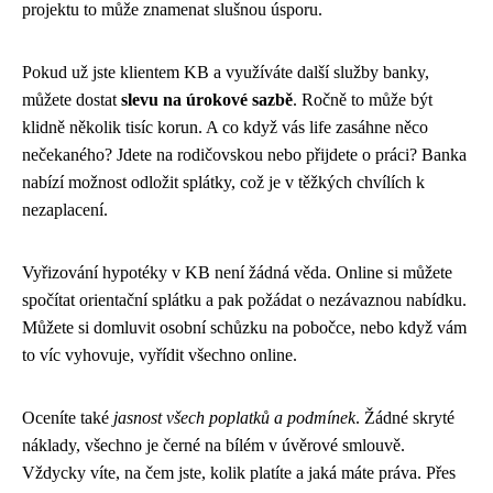
projektu to může znamenat slušnou úsporu.
Pokud už jste klientem KB a využíváte další služby banky,
můžete dostat
slevu na úrokové sazbě
. Ročně to může být
klidně několik tisíc korun. A co když vás life zasáhne něco
nečekaného? Jdete na rodičovskou nebo přijdete o práci? Banka
nabízí možnost odložit splátky, což je v těžkých chvílích k
nezaplacení.
Vyřizování hypotéky v KB není žádná věda. Online si můžete
spočítat orientační splátku a pak požádat o nezávaznou nabídku.
Můžete si domluvit osobní schůzku na pobočce, nebo když vám
to víc vyhovuje, vyřídit všechno online.
Oceníte také
jasnost všech poplatků a podmínek
. Žádné skryté
náklady, všechno je černé na bílém v úvěrové smlouvě.
Vždycky víte, na čem jste, kolik platíte a jaká máte práva. Přes