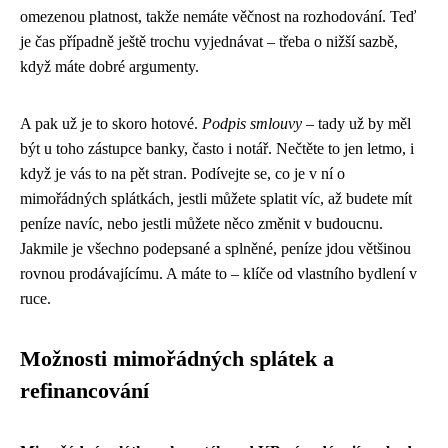
omezenou platnost, takže nemáte věčnost na rozhodování. Teď
je čas případně ještě trochu vyjednávat – třeba o nižší sazbě,
když máte dobré argumenty.
A pak už je to skoro hotové.
Podpis smlouvy
– tady už by měl
být u toho zástupce banky, často i notář. Nečtěte to jen letmo, i
když je vás to na pět stran. Podívejte se, co je v ní o
mimořádných splátkách, jestli můžete splatit víc, až budete mít
peníze navíc, nebo jestli můžete něco změnit v budoucnu.
Jakmile je všechno podepsané a splněné, peníze jdou většinou
rovnou prodávajícímu. A máte to – klíče od vlastního bydlení v
ruce.
Možnosti mimořádných splátek a
refinancování