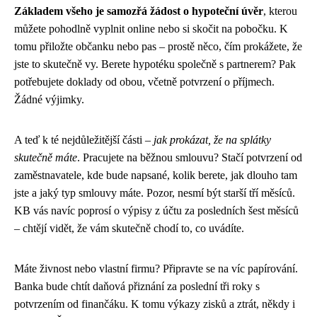
Základem všeho je samozřá žádost o hypoteční úvěr
, kterou
můžete pohodlně vyplnit online nebo si skočit na pobočku. K
tomu přiložte občanku nebo pas – prostě něco, čím prokážete, že
jste to skutečně vy. Berete hypotéku společně s partnerem? Pak
potřebujete doklady od obou, včetně potvrzení o příjmech.
Žádné výjimky.
A teď k té nejdůležitější části –
jak prokázat, že na splátky
skutečně máte
. Pracujete na běžnou smlouvu? Stačí potvrzení od
zaměstnavatele, kde bude napsané, kolik berete, jak dlouho tam
jste a jaký typ smlouvy máte. Pozor, nesmí být starší tří měsíců.
KB vás navíc poprosí o výpisy z účtu za posledních šest měsíců
– chtějí vidět, že vám skutečně chodí to, co uvádíte.
Máte živnost nebo vlastní firmu? Připravte se na víc papírování.
Banka bude chtít daňová přiznání za poslední tři roky s
potvrzením od finančáku. K tomu výkazy zisků a ztrát, někdy i