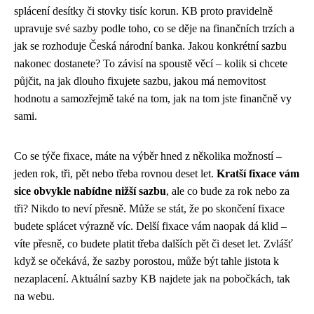
splácení desítky či stovky tisíc korun. KB proto pravidelně
upravuje své sazby podle toho, co se děje na finančních trzích a
jak se rozhoduje Česká národní banka. Jakou konkrétní sazbu
nakonec dostanete? To závisí na spoustě věcí – kolik si chcete
půjčit, na jak dlouho fixujete sazbu, jakou má nemovitost
hodnotu a samozřejmě také na tom, jak na tom jste finančně vy
sami.
Co se týče fixace, máte na výběr hned z několika možností –
jeden rok, tři, pět nebo třeba rovnou deset let.
Kratší fixace vám
sice obvykle nabídne nižší sazbu
, ale co bude za rok nebo za
tři? Nikdo to neví přesně. Může se stát, že po skončení fixace
budete splácet výrazně víc. Delší fixace vám naopak dá klid –
víte přesně, co budete platit třeba dalších pět či deset let. Zvlášť
když se očekává, že sazby porostou, může být tahle jistota k
nezaplacení. Aktuální sazby KB najdete jak na pobočkách, tak
na webu.