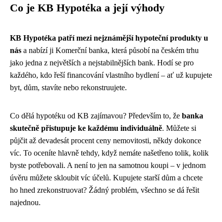
Co je KB Hypotéka a její výhody
KB Hypotéka patří mezi nejznámější hypoteční produkty u
nás
a nabízí ji Komerční banka, která působí na českém trhu
jako jedna z největších a nejstabilnějších bank. Hodí se pro
každého, kdo řeší financování vlastního bydlení – ať už kupujete
byt, dům, stavíte nebo rekonstruujete.
Co dělá hypotéku od KB zajímavou? Především to, že
banka
skutečně přistupuje ke každému individuálně
. Můžete si
půjčit až devadesát procent ceny nemovitosti, někdy dokonce
víc. To oceníte hlavně tehdy, když nemáte našetřeno tolik, kolik
byste potřebovali. A není to jen na samotnou koupi – v jednom
úvěru můžete skloubit víc účelů. Kupujete starší dům a chcete
ho hned zrekonstruovat? Žádný problém, všechno se dá řešit
najednou.