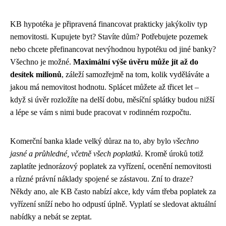
KB hypotéka je připravená financovat prakticky jakýkoliv typ
nemovitosti. Kupujete byt? Stavíte dům? Potřebujete pozemek
nebo chcete přefinancovat nevýhodnou hypotéku od jiné banky?
Všechno je možné.
Maximální výše úvěru může jít až do
desítek milionů
, záleží samozřejmě na tom, kolik vyděláváte a
jakou má nemovitost hodnotu. Splácet můžete až třicet let –
když si úvěr rozložíte na delší dobu, měsíční splátky budou nižší
a lépe se vám s nimi bude pracovat v rodinném rozpočtu.
Komerční banka klade velký důraz na to, aby bylo
všechno
jasné a průhledné, včetně všech poplatků
. Kromě úroků totiž
zaplatíte jednorázový poplatek za vyřízení, ocenění nemovitosti
a různé právní náklady spojené se zástavou. Zní to draze?
Někdy ano, ale KB často nabízí akce, kdy vám třeba poplatek za
vyřízení sníží nebo ho odpustí úplně. Vyplatí se sledovat aktuální
nabídky a nebát se zeptat.