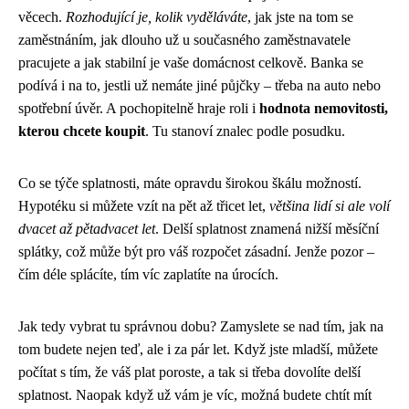
věcech.
Rozhodující je, kolik vyděláváte
, jak jste na tom se
zaměstnáním, jak dlouho už u současného zaměstnavatele
pracujete a jak stabilní je vaše domácnost celkově. Banka se
podívá i na to, jestli už nemáte jiné půjčky – třeba na auto nebo
spotřební úvěr. A pochopitelně hraje roli i
hodnota nemovitosti,
kterou chcete koupit
. Tu stanoví znalec podle posudku.
Co se týče splatnosti, máte opravdu širokou škálu možností.
Hypotéku si můžete vzít na pět až třicet let,
většina lidí si ale volí
dvacet až pětadvacet let
. Delší splatnost znamená nižší měsíční
splátky, což může být pro váš rozpočet zásadní. Jenže pozor –
čím déle splácíte, tím víc zaplatíte na úrocích.
Jak tedy vybrat tu správnou dobu? Zamyslete se nad tím, jak na
tom budete nejen teď, ale i za pár let. Když jste mladší, můžete
počítat s tím, že váš plat poroste, a tak si třeba dovolíte delší
splatnost. Naopak když už vám je víc, možná budete chtít mít