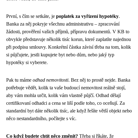
První, s čím se setkáte, je
poplatek za vyřízení hypotéky
.
Banka za něj pokryje všechnu administrativu – zpracování
žádosti, prověření vašich příjmů, přípravu dokumentů. V KB to
obvykle představuje několik tisíc korun, které zaplatíte najednou
při podpisu smlouvy. Konkrétní částka závisí třeba na tom, kolik
si půjčujete, jestli kupujete byt nebo dům, nebo jaký typ
hypotéky si vyberete.
Pak tu máme
odhad nemovitosti
. Bez něj to prostě nejde. Banka
potřebuje vědět, kolik ta vaše budoucí nemovitost reálně stojí,
aby vám mohla určit, kolik vám vlastně půjčí. Odhad dělají
certifikovaní odhadci a cena se liší podle toho, co oceňují. Za
standardní byt dáte několik tisíc, ale když řešíte větší objekt nebo
něco nestandardního, počítejte s víc.
Co když budete chtít něco změnit?
Třeba si říkáte, že