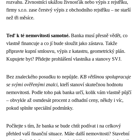
rozvahu. Živnostníci ukážou živnosťák nebo výpis z rejstříku,
firmy s.r.o. zase čerstvý výpis z obchodního rejstříku – ne starší
než tři měsíce.
Teď k té nemovitosti samotné.
Banka musí přesně vědět, co
vlastně financuje a co jí bude sloužit jako zástava. Takže
připravte kupní smlouvu, výpis z katastru, geometrický plán.
Kupujete byt? Přidejte prohlášení vlastníka a stanovy SVJ.
Bez znaleckého posudku to nepůjde.
KB většinou spolupracuje
se svými ověřenými znalci
, kteří stanoví skutečnou hodnotu
nemovitosti. Podle toho pak banka určí, kolik vám vlastně půjčí
– obvykle až osmdesát procent z odhadní ceny, někdy i víc,
pokud splníte speciální podmínky.
Počítejte s tím, že banka se bude chtít podívat i na celkový
přehled vaší finanční situace. Máte další nemovitosti? Stavební