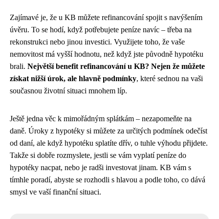
Zajímavé je, že u KB můžete refinancování spojit s navýšením
úvěru. To se hodí, když potřebujete peníze navíc – třeba na
rekonstrukci nebo jinou investici. Využijete toho, že vaše
nemovitost má vyšší hodnotu, než když jste původně hypotéku
brali.
Největší benefit refinancování u KB? Nejen že můžete
získat nižší úrok, ale hlavně podmínky
, které sednou na vaši
současnou životní situaci mnohem líp.
Ještě jedna věc k mimořádným splátkám – nezapomeňte na
daně. Úroky z hypotéky si můžete za určitých podmínek odečíst
od daní, ale když hypotéku splatíte dřív, o tuhle výhodu přijdete.
Takže si dobře rozmyslete, jestli se vám vyplatí peníze do
hypotéky nacpat, nebo je radši investovat jinam. KB vám s
tímhle poradí, abyste se rozhodli s hlavou a podle toho, co dává
smysl ve vaší finanční situaci.