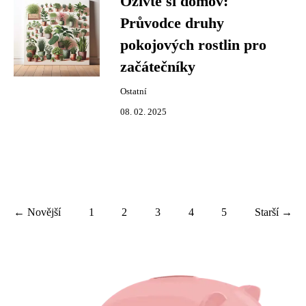
Oživte si domov:
Průvodce druhy
pokojových rostlin pro
začátečníky
Ostatní
08. 02. 2025
← Novější
1
2
3
4
5
Starší →