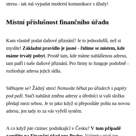
stresu - tak má vypadat moderní komunikace s úřady!
Místní příslušnost finančního úřadu
Kam vlastně podat daňové přiznání? Je to jednodušší, než si
myslíte!
Základní pravidlo je jasné - řídíme se místem, kde
máme trvalý pobyt
. Prostě tam, kde máme nahlášenou adresu,
tam patří i naše daňové přiznání. Pro firmy to funguje podobně -
rozhoduje adresa jejich sídla.
Stěhujete se? Žádný stres!
Nemusíte běhat po úřadech s papíry
pod paží
. Stačí nahlásit změnu adresy a úředníci si vaši složku
předají mezi sebou. Je to jako když si přeposíláte poštu na novou
adresu, jen tady to za vás vyřeší systém.
A co když jste cizinec podnikající v Česku?
V tom případě
zamíříte na Finanční úřad pro Prahu
. Výjimka platí jen