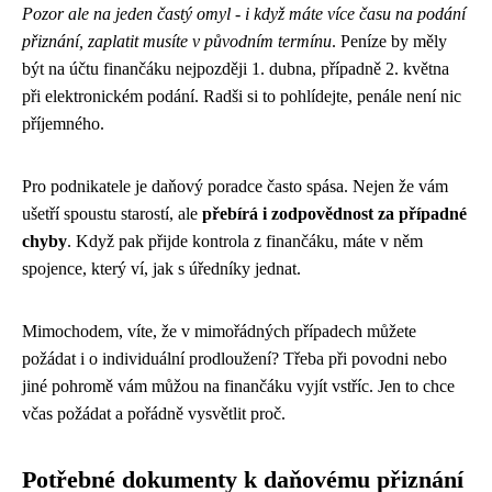
Pozor ale na jeden častý omyl - i když máte více času na podání
přiznání, zaplatit musíte v původním termínu
. Peníze by měly
být na účtu finančáku nejpozději 1. dubna, případně 2. května
při elektronickém podání. Radši si to pohlídejte, penále není nic
příjemného.
Pro podnikatele je daňový poradce často spása. Nejen že vám
ušetří spoustu starostí, ale
přebírá i zodpovědnost za případné
chyby
. Když pak přijde kontrola z finančáku, máte v něm
spojence, který ví, jak s úředníky jednat.
Mimochodem, víte, že v mimořádných případech můžete
požádat i o individuální prodloužení? Třeba při povodni nebo
jiné pohromě vám můžou na finančáku vyjít vstříc. Jen to chce
včas požádat a pořádně vysvětlit proč.
Potřebné dokumenty k daňovému přiznání