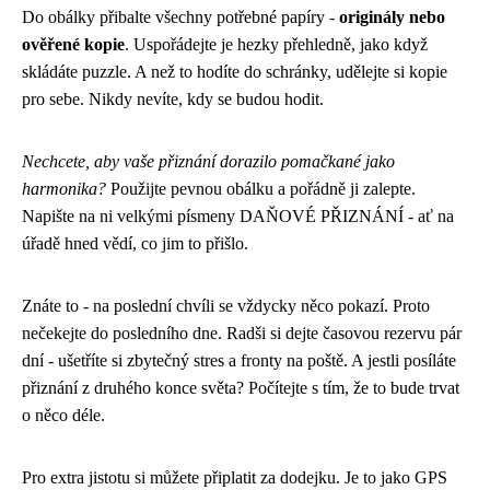
Do obálky přibalte všechny potřebné papíry -
originály nebo
ověřené kopie
. Uspořádejte je hezky přehledně, jako když
skládáte puzzle. A než to hodíte do schránky, udělejte si kopie
pro sebe. Nikdy nevíte, kdy se budou hodit.
Nechcete, aby vaše přiznání dorazilo pomačkané jako
harmonika?
Použijte pevnou obálku a pořádně ji zalepte.
Napište na ni velkými písmeny DAŇOVÉ PŘIZNÁNÍ - ať na
úřadě hned vědí, co jim to přišlo.
Znáte to - na poslední chvíli se vždycky něco pokazí. Proto
nečekejte do posledního dne. Radši si dejte časovou rezervu pár
dní - ušetříte si zbytečný stres a fronty na poště. A jestli posíláte
přiznání z druhého konce světa? Počítejte s tím, že to bude trvat
o něco déle.
Pro extra jistotu si můžete připlatit za dodejku. Je to jako GPS