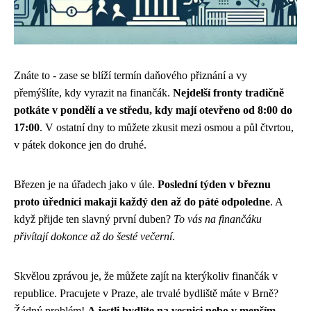
Znáte to - zase se blíží termín daňového přiznání a vy
přemýšlíte, kdy vyrazit na finančák.
Nejdelší fronty tradičně
potkáte v pondělí a ve středu, kdy mají otevřeno od 8:00 do
17:00
. V ostatní dny to můžete zkusit mezi osmou a půl čtvrtou,
v pátek dokonce jen do druhé.
Březen je na úřadech jako v úle.
Poslední týden v březnu
proto úředníci makají každý den až do páté odpoledne
. A
když přijde ten slavný první duben?
To vás na finančáku
přivítají dokonce až do šesté večerní
.
Skvělou zprávou je, že můžete zajít na kterýkoliv finančák v
republice. Pracujete v Praze, ale trvalé bydliště máte v Brně?
Žádný problém!
A jestli bydlíte na vesnici nebo v menším