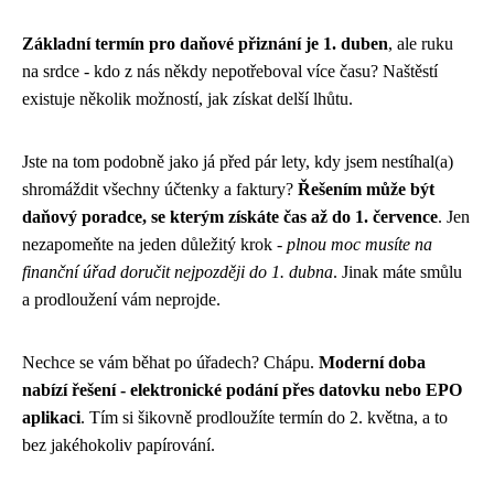
Základní termín pro daňové přiznání je 1. duben
, ale ruku
na srdce - kdo z nás někdy nepotřeboval více času? Naštěstí
existuje několik možností, jak získat delší lhůtu.
Jste na tom podobně jako já před pár lety, kdy jsem nestíhal(a)
shromáždit všechny účtenky a faktury?
Řešením může být
daňový poradce, se kterým získáte čas až do 1. července
. Jen
nezapomeňte na jeden důležitý krok -
plnou moc musíte na
finanční úřad doručit nejpozději do 1. dubna
. Jinak máte smůlu
a prodloužení vám neprojde.
Nechce se vám běhat po úřadech? Chápu.
Moderní doba
nabízí řešení - elektronické podání přes datovku nebo EPO
aplikaci
. Tím si šikovně prodloužíte termín do 2. května, a to
bez jakéhokoliv papírování.