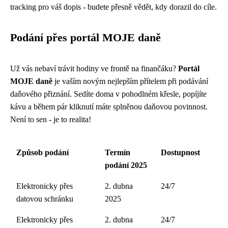
tracking pro váš dopis - budete přesně vědět, kdy dorazil do cíle.
Podání přes portál MOJE daně
Už vás nebaví trávit hodiny ve frontě na finančáku?
Portál
MOJE daně
je vaším novým nejlepším přítelem při podávání
daňového přiznání. Sedíte doma v pohodlném křesle, popíjíte
kávu a během pár kliknutí máte splněnou daňovou povinnost.
Není to sen - je to realita!
Způsob podání
Termín
Dostupnost
podání 2025
Elektronicky přes
2. dubna
24/7
datovou schránku
2025
Elektronicky přes
2. dubna
24/7