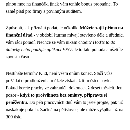
plnou moc na finančák, jinak vám tenhle bonus propadne. To
samé platí pro firmy s povinným auditem.
Způsobů, jak přiznání podat, je několik.
Můžete zajít přímo na
finanční úřad
- v období šturmu mívají otevřeno déle a úředníci
vám rádi poradí. Nechce se vám nikam chodit?
Hoďte to do
datovky nebo použijte aplikaci EPO
. Je to fakt pohoda a ušetříte
spoustu času.
Nestíháte termín? Klid, není všem dnům konec. Stačí včas
požádat o prodloužení a můžete získat až tři měsíce navíc.
Pokud berete prachy ze zahraničí, dokonce až deset měsíců. Jen
pozor -
když to prošvihnete bez omluvy, připravte si
peněženku
. Do pěti pracovních dnů vám to ještě projde, pak už
naskakuje pokuta. Začíná na pětistovce, ale může vyšplhat až na
300 tisíc.