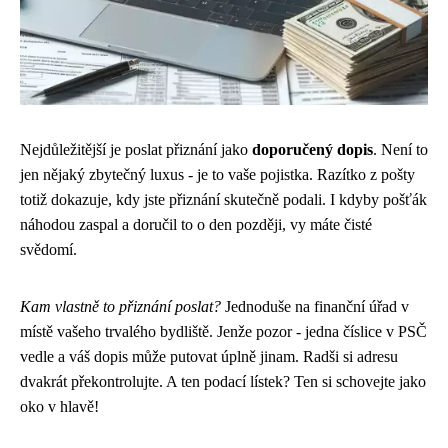
Nejdůležitější je poslat přiznání jako
doporučený dopis
. Není to
jen nějaký zbytečný luxus - je to vaše pojistka. Razítko z pošty
totiž dokazuje, kdy jste přiznání skutečně podali. I kdyby pošťák
náhodou zaspal a doručil to o den později, vy máte čisté
svědomí.
Kam vlastně to přiznání poslat?
Jednoduše na finanční úřad v
místě vašeho trvalého bydliště. Jenže pozor - jedna číslice v PSČ
vedle a váš dopis může putovat úplně jinam. Radši si adresu
dvakrát překontrolujte. A ten podací lístek? Ten si schovejte jako
oko v hlavě!