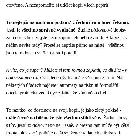
otevřeno. A nezapomeňte si udělat kopii všech papírů!
To nejlepší na osobním podání? Úředníci vám hned řeknou,
jestli je všechno správně vyplněné
. Žádné překvapivé dopisy
za měsíc s tím, že jste něco zapomněli nebo zvorali. A když si s
něčím nevíte rady? Prostě se zeptáte přímo na místě - většinou
jsou tam docela vstřícní a rádi poradí.
A víte, co je super? Můžete si tam rovnou zaplatit, co dlužíte - v
hotovosti nebo kartou
. Jeden švih a máte všechno z krku. Na
některých úřadech najdete i automaty na tisknutí formulářů -
docela praktická věc, když zjistíte, že vám něco chybí.
To razítko, co dostanete na svoji kopii, je jako zlatý poklad -
máte černé na bílém, že jste všechno stihli včas
. Žádné stresy
s tím, jestli to došlo, nebo ne. Jasně, v březnu tam může být větší
fronta, ale aspoň potkáte další soužence v daních a třeba si i