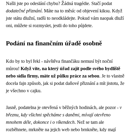
Našli jste po odeslání chybu? Žádná tragédie. Stačí podat
dodatečné přiznání
. Máte na to měsíc od objevení kiksu. Když
jste státu dlužní, radši to neodkládejte. Pokud vám naopak dluží
oni, můžete si rozmyslet, jestli do toho půjdete.
Podání na finančním úřadě osobně
Kdo by to byl řekl - návštěva finančáku nemusí být noční
můrou!
Když víte, na který úřad zajít podle svého bydliště
nebo sídla firmy, máte už půlku práce za sebou
. Je to vlastně
docela fajn způsob, jak si podat daňové přiznání a mít jistotu, že
je všechno v cajku.
Jasně, podatelna je otevřená v běžných hodinách, ale pozor -
v
březnu, kdy všichni spěcháme s daněmi, mívají otevřeno
mnohem déle, dokonce i o víkendech
. Než se tam ale
rozběhnete, mrkněte na jejich web nebo brnkněte, kdy mají