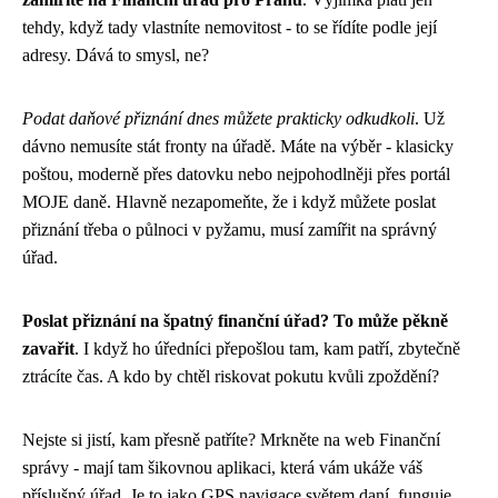
tehdy, když tady vlastníte nemovitost - to se řídíte podle její
adresy. Dává to smysl, ne?
Podat daňové přiznání dnes můžete prakticky odkudkoli
. Už
dávno nemusíte stát fronty na úřadě. Máte na výběr - klasicky
poštou, moderně přes datovku nebo nejpohodlněji přes portál
MOJE daně. Hlavně nezapomeňte, že i když můžete poslat
přiznání třeba o půlnoci v pyžamu, musí zamířit na správný
úřad.
Poslat přiznání na špatný finanční úřad? To může pěkně
zavařit
. I když ho úředníci přepošlou tam, kam patří, zbytečně
ztrácíte čas. A kdo by chtěl riskovat pokutu kvůli zpoždění?
Nejste si jistí, kam přesně patříte? Mrkněte na web Finanční
správy - mají tam šikovnou aplikaci, která vám ukáže váš
příslušný úřad. Je to jako GPS navigace světem daní, funguje