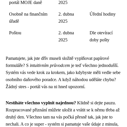
portál MOJE daně
2025
Osobně na finančním
2. dubna
Úřední hodiny
úřadě
2025
Poštou
2. dubna
Dle otevírací
2025
doby pošty
Pamatujete, jak jste dřív museli složitě vyplňovat papírové
formuláře? S
intuitivním průvodcem
je teď všechno jednodušší.
Systém vás vede krok za krokem, jako kdybyste měli vedle sebe
osobního daňového poradce. A když náhodou uděláte chybu?
Žádný stres - portál vás na ni hned upozorní.
Nestíháte všechno vyplnit najednou?
Klidně si dejte pauzu.
Rozpracované přiznání můžete uložit a vrátit se k němu třeba až
druhý den. Všechno tam na vás počká přesně tak, jak jste to
nechali. A co je super - systém si pamatuje vaše údaje z minula,