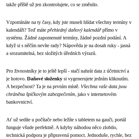
takže příště už jen zkontrolujete, co se změnilo.
Vzpomínáte na ty časy, kdy jste museli hlídat všechny termíny v
kalendáři? Teď máte
přehledný daňový kalendář
přímo v
systému. Žádné zapomenuté termíny, žádné pozdní podání. A
když si s něčím nevíte rady? Nápověda je na dosah ruky - jasná
a srozumitelná, bez složitých úředních výrazů.
Pro živnostníky je to ještě lepší - stačí nahrát data z účetnictví a
je hotovo.
Daňové složenky
si vygenerujete jedním kliknutím.
A bezpečnost? Ta je na prvním místě.
Všechna vaše data jsou
chráněna špičkovým zabezpečením
, jako v internetovém
bankovnictví.
Ať už sedíte u počítače nebo ležíte s tabletem na gauči, portál
funguje všude perfektně. A kdyby náhodou něco zlobilo,
technická podpora je připravená pomoct. Jednoduše, rychle, bez