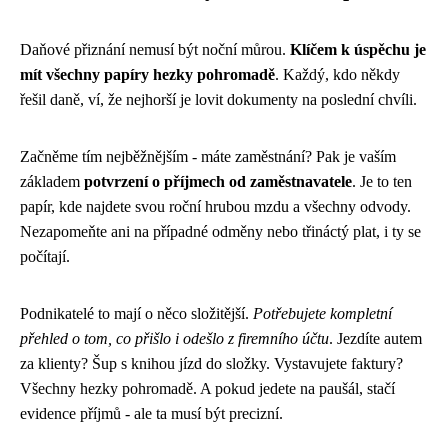
Daňové přiznání nemusí být noční můrou.
Klíčem k úspěchu je
mít všechny papíry hezky pohromadě
. Každý, kdo někdy
řešil daně, ví, že nejhorší je lovit dokumenty na poslední chvíli.
Začněme tím nejběžnějším - máte zaměstnání? Pak je vaším
základem
potvrzení o příjmech od zaměstnavatele
. Je to ten
papír, kde najdete svou roční hrubou mzdu a všechny odvody.
Nezapomeňte ani na případné odměny nebo třináctý plat, i ty se
počítají.
Podnikatelé to mají o něco složitější.
Potřebujete kompletní
přehled o tom, co přišlo i odešlo z firemního účtu
. Jezdíte autem
za klienty? Šup s knihou jízd do složky. Vystavujete faktury?
Všechny hezky pohromadě. A pokud jedete na paušál, stačí
evidence příjmů - ale ta musí být precizní.