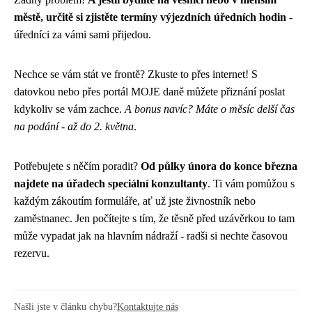
městě, určitě si zjistěte termíny výjezdních úředních hodin
-
úředníci za vámi sami přijedou.
Nechce se vám stát ve frontě? Zkuste to přes internet! S
datovkou nebo přes portál MOJE daně můžete přiznání poslat
kdykoliv se vám zachce.
A bonus navíc? Máte o měsíc delší čas
na podání - až do 2. května
.
Potřebujete s něčím poradit?
Od půlky února do konce března
najdete na úřadech speciální konzultanty
. Ti vám pomůžou s
každým zákoutím formuláře, ať už jste živnostník nebo
zaměstnanec. Jen počítejte s tím, že těsně před uzávěrkou to tam
může vypadat jak na hlavním nádraží - radši si nechte časovou
rezervu.
Našli jste v článku chybu?
Kontaktujte nás