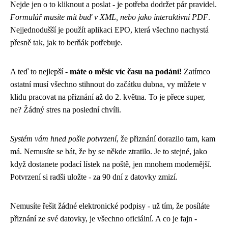
Nejde jen o to kliknout a poslat - je potřeba dodržet pár pravidel.
Formulář musíte mít buď v XML, nebo jako interaktivní PDF
.
Nejjednodušší je použít aplikaci EPO, která všechno nachystá
přesně tak, jak to berňák potřebuje.
A teď to nejlepší -
máte o měsíc víc času na podání!
Zatímco
ostatní musí všechno stihnout do začátku dubna, vy můžete v
klidu pracovat na přiznání až do 2. května. To je přece super,
ne? Žádný stres na poslední chvíli.
Systém vám hned pošle potvrzení
, že přiznání dorazilo tam, kam
má. Nemusíte se bát, že by se někde ztratilo. Je to stejné, jako
když dostanete podací lístek na poště, jen mnohem modernější.
Potvrzení si radši uložte - za 90 dní z datovky zmizí.
Nemusíte řešit žádné elektronické podpisy - už tím, že posíláte
přiznání ze své datovky, je všechno oficiální. A co je fajn -