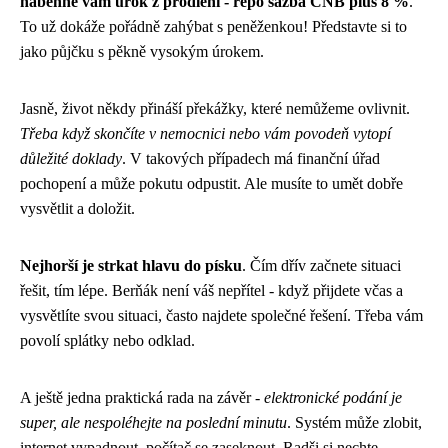
naběhne vám úrok z prodlení - repo sazba ČNB plus 8 %
.
To už dokáže pořádně zahýbat s peněženkou! Představte si to
jako půjčku s pěkně vysokým úrokem.
Jasně, život někdy přináší překážky, které nemůžeme ovlivnit.
Třeba když skončíte v nemocnici nebo vám povodeň vytopí
důležité doklady
. V takových případech má finanční úřad
pochopení a může pokutu odpustit. Ale musíte to umět dobře
vysvětlit a doložit.
Nejhorší je strkat hlavu do písku
. Čím dřív začnete situaci
řešit, tím lépe. Berňák není váš nepřítel - když přijdete včas a
vysvětlíte svou situaci, často najdete společné řešení. Třeba vám
povolí splátky nebo odklad.
A ještě jedna praktická rada na závěr -
elektronické podání je
super, ale nespoléhejte na poslední minutu
. Systém může zlobit,
internet vypadnout, počítač se zaseknout. Radši si nechte