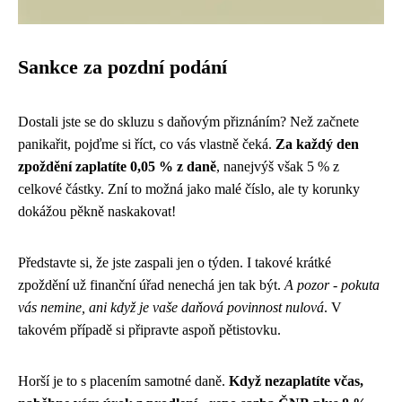
Sankce za pozdní podání
Dostali jste se do skluzu s daňovým přiznáním? Než začnete
panikařit, pojďme si říct, co vás vlastně čeká.
Za každý den
zpoždění zaplatíte 0,05 % z daně
, nanejvýš však 5 % z
celkové částky. Zní to možná jako malé číslo, ale ty korunky
dokážou pěkně naskakovat!
Představte si, že jste zaspali jen o týden. I takové krátké
zpoždění už finanční úřad nenechá jen tak být.
A pozor - pokuta
vás nemine, ani když je vaše daňová povinnost nulová
. V
takovém případě si připravte aspoň pětistovku.
Horší je to s placením samotné daně.
Když nezaplatíte včas,