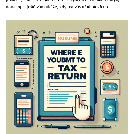
non-stop a ještě vám ukáže, kdy má váš úřad otevřeno.