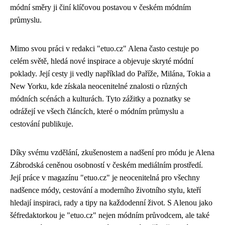
módní směry ji činí klíčovou postavou v českém módním
průmyslu.
Mimo svou práci v redakci "etuo.cz" Alena často cestuje po
celém světě, hledá nové inspirace a objevuje skryté módní
poklady. Její cesty ji vedly například do Paříže, Milána, Tokia a
New Yorku, kde získala neocenitelné znalosti o různých
módních scénách a kulturách. Tyto zážitky a poznatky se
odrážejí ve všech článcích, které o módním průmyslu a
cestování publikuje.
Díky svému vzdělání, zkušenostem a nadšení pro módu je Alena
Zábrodská ceněnou osobností v českém mediálním prostředí.
Její práce v magazínu "etuo.cz" je neocenitelná pro všechny
nadšence módy, cestování a moderního životního stylu, kteří
hledají inspiraci, rady a tipy na každodenní život. S Alenou jako
šéfredaktorkou je "etuo.cz" nejen módním průvodcem, ale také