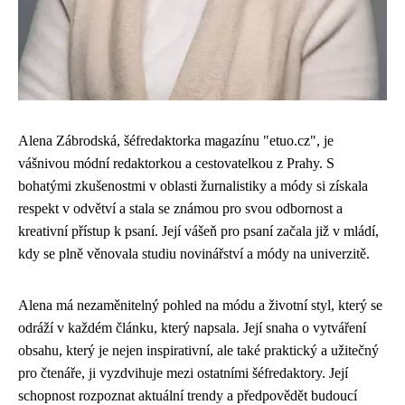
Alena Zábrodská, šéfredaktorka magazínu "etuo.cz", je
vášnivou módní redaktorkou a cestovatelkou z Prahy. S
bohatými zkušenostmi v oblasti žurnalistiky a módy si získala
respekt v odvětví a stala se známou pro svou odbornost a
kreativní přístup k psaní. Její vášeň pro psaní začala již v mládí,
kdy se plně věnovala studiu novinářství a módy na univerzitě.
Alena má nezaměnitelný pohled na módu a životní styl, který se
odráží v každém článku, který napsala. Její snaha o vytváření
obsahu, který je nejen inspirativní, ale také praktický a užitečný
pro čtenáře, ji vyzdvihuje mezi ostatními šéfredaktory. Její
schopnost rozpoznat aktuální trendy a předpovědět budoucí