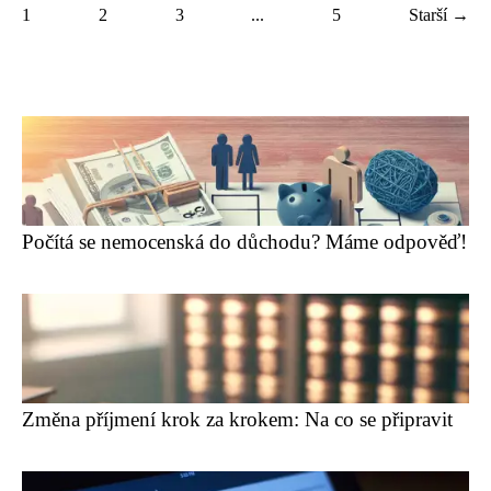
1
2
3
...
5
Starší →
Počítá se nemocenská do důchodu? Máme odpověď!
Změna příjmení krok za krokem: Na co se připravit