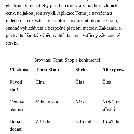
elektroniky po potřeby pro domácnost a zahradu za zlomek
ceny, na jakou jsou zvyklí. Aplikace Temu je navržena s
ohledem na uživatelský komfort a nabízí intuitivní rozhraní,
snadné vyhledávání a bezpečné platební metody. Zákazníci si
pochvalují široký výběr, rychlé dodání a vstřícný zákaznický
servis.
Srovnání Temu Shop s konkurencí
Vlastnost
Temu Shop
Shein
AliExpress
Původ
Čína
Čína
Čína
zboží
Cenová
Velmi nízká
Nízká
Nízká až
hladina
střední
Doba
7-15 dní
6-15 dní
15-45 dní
dodání