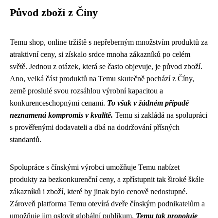
Původ zboží z Číny
Temu shop, online tržiště s nepřeberným množstvím produktů za
atraktivní ceny, si získalo srdce mnoha zákazníků po celém
světě. Jednou z otázek, která se často objevuje, je původ zboží.
Ano, velká část produktů na Temu skutečně pochází z Číny,
země proslulé svou rozsáhlou výrobní kapacitou a
konkurenceschopnými cenami.
To však v žádném případě
neznamená kompromis v kvalitě.
Temu si zakládá na spolupráci
s prověřenými dodavateli a dbá na dodržování přísných
standardů.
Spolupráce s čínskými výrobci umožňuje Temu nabízet
produkty za bezkonkurenční ceny, a zpřístupnit tak široké škále
zákazníků i zboží, které by jinak bylo cenově nedostupné.
Zároveň platforma Temu otevírá dveře čínským podnikatelům a
umožňuje jim oslovit globální publikum.
Temu tak propojuje