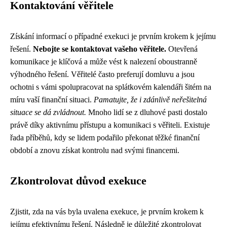
Kontaktování věřitele
Získání informací o případné exekuci je prvním krokem k jejímu
řešení.
Nebojte se kontaktovat vašeho věřitele.
Otevřená
komunikace je klíčová a může vést k nalezení oboustranně
výhodného řešení. Věřitelé často preferují domluvu a jsou
ochotni s vámi spolupracovat na splátkovém kalendáři šitém na
míru vaší finanční situaci.
Pamatujte, že i zdánlivě neřešitelná
situace se dá zvládnout.
Mnoho lidí se z dluhové pasti dostalo
právě díky aktivnímu přístupu a komunikaci s věřiteli. Existuje
řada příběhů, kdy se lidem podařilo překonat těžké finanční
období a znovu získat kontrolu nad svými financemi.
Zkontrolovat důvod exekuce
Zjistit, zda na vás byla uvalena exekuce, je prvním krokem k
jejímu efektivnímu řešení. Následně je důležité zkontrolovat