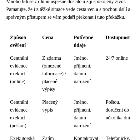
Mnoho lidí se z dluhů úspěšně dostalo a žijí spokojený život.
Pamatujte, že i z těžké situace vede cesta ven a s trochou úsilí a
správným přístupem se vám podaří překonat i tuto překážku.
Způsob
Cena
Potřebné
Dostupnost
ověření
údaje
Centrální
Z zdarma
Jméno,
24/7 online
evidence
(omezené
příjmení,
exekucí
informace) /
datum
(online)
placené
narození
výpisy
Centrální
Placený
Jméno,
Poštou,
evidence
výpis
příjmení,
doručení do
exekucí
datum
několika dní
(poštou)
narození
Exekutorská
Zatím
Kontaktovat
Telefonicky,