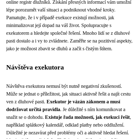
online registr dlužníků. Získání přesných informací vám umožní
lépe porozumět vaší situaci a podniknout vhodné kroky.
Pamatujte, že i v případě exekuce existují možnosti, jak
minimalizovat její dopad na váš život. Spolupracujte s
exekutorem a hledejte společné řešení. Mnoho lidí se z dluhové
pasti dostalo a i vy to zvládnete. Zaměřte se na pozitivní aspekty,
jako je možnost zbavit se dluhů a začít s čistým štítem.
Návštěva exekutora
Návštěva exekutora nemusí být nutně negativní zkušeností.
Může se jednat o příležitost, jak situaci aktivně řešit a najít cestu
ven z dluhové pasti.
Exekutor je vázán zákonem a musí
dodržovat určitá pravidla
. Je důležité s ním komunikovat a
snažit se o dohodu.
Existuje řada možností, jak exekuci řešit
,
například splátkový kalendář, odklad platby nebo oddlužení.
Důležité je nezavírat před problémy oči a aktivně hledat řešení.