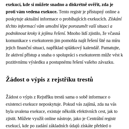
exekucí, kde si můžete snadno a diskrétně ověřit, zda je
proti vám vedena exekuce.
Tento registr je přístupný online a
poskytuje aktuální informace o probíhajících exekucích.
Získání
těchto informací vám umožní lépe porozumět vaší situaci a
podniknout kroky k jejímu řešení.
Mnoho lidí zjistilo, že včasná
komunikace s exekutorem jim pomohla najít řešení šité na míru
jejich finanční situaci, například splátkový kalendář. Pamatujte,
že aktivní přístup a snaha o spolupráci s exekutorem může vést k
pozitivnímu výsledku a postupnému řešení vašeho závazku.
Žádost o výpis z rejstříku trestů
Žádost o výpis z Rejstříku trestů sama o sobě informace o
existenci exekuce neposkytuje. Pokud vás zajímá, zda na vás
byla uvalena exekuce, existuje několik efektivních cest, jak to
zjistit. Můžete využít online nástroje, jako je Centrální registr
exekucí, kde po zadání základních údajů získáte přehled o