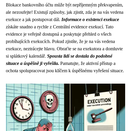
Blokace bankovního účtu může být nepříjemným překvapením,
ale nezoufejte! Existují způsoby, jak zjistit, zda je na vás vedena
exekuce a jak postupovat dál.
Informace o existenci exekuce
získáte snadno a rychle z Centrální evidence exekucí. Tato
evidence je veřejně dostupná a poskytuje přehled o všech
probíhajících exekucích. Pokud zjistíte, že je na vás vedena
exekuce, neztrácejte hlavu. Obraťte se na exekutora a domluvte
si splátkový kalendář.
Spousta lidí se dostala do podobné
situace a úspěšně ji vyřešila.
Pamatujte, že aktivní přístup a
ochota spolupracovat jsou klíčem k úspěšnému vyřešení situace.