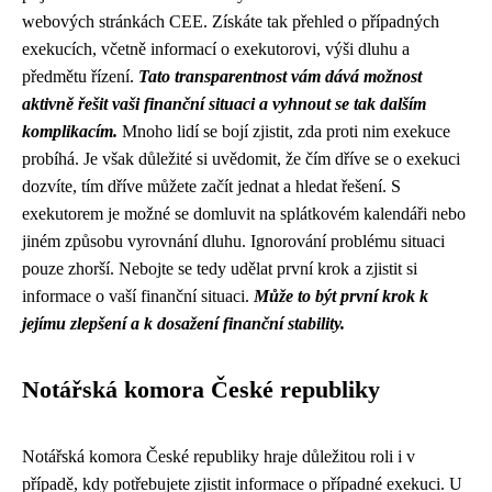
webových stránkách CEE. Získáte tak přehled o případných
exekucích, včetně informací o exekutorovi, výši dluhu a
předmětu řízení.
Tato transparentnost vám dává možnost
aktivně řešit vaši finanční situaci a vyhnout se tak dalším
komplikacím.
Mnoho lidí se bojí zjistit, zda proti nim exekuce
probíhá. Je však důležité si uvědomit, že čím dříve se o exekuci
dozvíte, tím dříve můžete začít jednat a hledat řešení. S
exekutorem je možné se domluvit na splátkovém kalendáři nebo
jiném způsobu vyrovnání dluhu. Ignorování problému situaci
pouze zhorší. Nebojte se tedy udělat první krok a zjistit si
informace o vaší finanční situaci.
Může to být první krok k
jejímu zlepšení a k dosažení finanční stability.
Notářská komora České republiky
Notářská komora České republiky hraje důležitou roli i v
případě, kdy potřebujete zjistit informace o případné exekuci. U