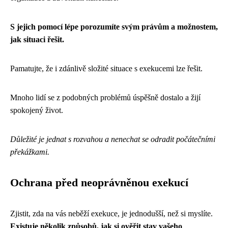
S jejich pomocí lépe porozumíte svým právům a možnostem,
jak situaci řešit.
Pamatujte, že i zdánlivě složité situace s exekucemi lze řešit.
Mnoho lidí se z podobných problémů úspěšně dostalo a žijí
spokojený život.
Důležité je jednat s rozvahou a nenechat se odradit počátečními
překážkami.
Ochrana před neoprávněnou exekucí
Zjistit, zda na vás neběží exekuce, je jednodušší, než si myslíte.
Existuje několik způsobů, jak si ověřit stav vašeho