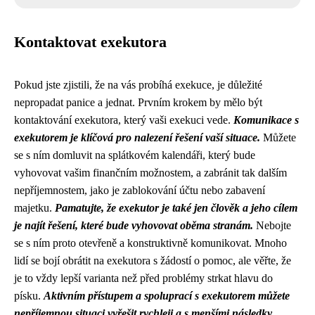
Kontaktovat exekutora
Pokud jste zjistili, že na vás probíhá exekuce, je důležité
nepropadat panice a jednat. Prvním krokem by mělo být
kontaktování exekutora, který vaši exekuci vede.
Komunikace s
exekutorem je klíčová pro nalezení řešení vaší situace.
Můžete
se s ním domluvit na splátkovém kalendáři, který bude
vyhovovat vašim finančním možnostem, a zabránit tak dalším
nepříjemnostem, jako je zablokování účtu nebo zabavení
majetku.
Pamatujte, že exekutor je také jen člověk a jeho cílem
je najít řešení, které bude vyhovovat oběma stranám.
Nebojte
se s ním proto otevřeně a konstruktivně komunikovat. Mnoho
lidí se bojí obrátit na exekutora s žádostí o pomoc, ale věřte, že
je to vždy lepší varianta než před problémy strkat hlavu do
písku.
Aktivním přístupem a spoluprací s exekutorem můžete
nepříjemnou situaci vyřešit rychleji a s menšími následky.