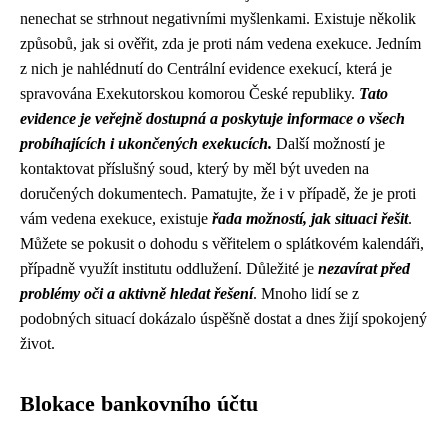
nenechat se strhnout negativními myšlenkami. Existuje několik
způsobů, jak si ověřit, zda je proti nám vedena exekuce. Jedním
z nich je nahlédnutí do Centrální evidence exekucí, která je
spravována Exekutorskou komorou České republiky.
Tato
evidence je veřejně dostupná a poskytuje informace o všech
probíhajících i ukončených exekucích.
Další možností je
kontaktovat příslušný soud, který by měl být uveden na
doručených dokumentech. Pamatujte, že i v případě, že je proti
vám vedena exekuce, existuje
řada možností, jak situaci řešit
.
Můžete se pokusit o dohodu s věřitelem o splátkovém kalendáři,
případně využít institutu oddlužení. Důležité je
nezavírat před
problémy oči a aktivně hledat řešení
. Mnoho lidí se z
podobných situací dokázalo úspěšně dostat a dnes žijí spokojený
život.
Blokace bankovního účtu