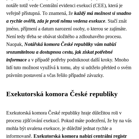
notáře totiž vede Centrální evidenci exekucí (CEE), která je
veřejně přístupná. To znamená, že
každý má možnost si snadno
a rychle ověřit, zda je proti němu vedena exekuce
. Stačí znát
jméno, příjmení a datum narození osoby, o kterou se zajímáte.
Není tedy třeba se obávat složitého a zdlouhavého procesu.
Naopak,
Notářská komora České republiky vám nabízí
srozumitelnou a dostupnou cestu, jak získat potřebné
informace
a v případě potřeby podniknout další kroky. Mnoho
lidí tuto možnost využívá k tomu, aby si udrželo přehled o svém
právním postavení a včas řešilo případné závazky.
Exekutorská komora České republiky
Exekutorská komora České republiky hraje důležitou roli v
procesu zjišťování exekucí. Pokud máte podezření, že by na vás
mohla být uvalena exekuce, je důležité jednat rychle a
informovaně.
Exekutorská komora nabízí centrální registr