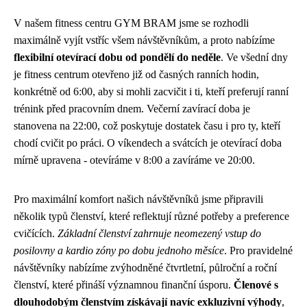
V našem fitness centru GYM BRAM jsme se rozhodli
maximálně vyjít vstříc všem návštěvníkům, a proto nabízíme
flexibilní otevírací dobu od pondělí do neděle
. Ve všední dny
je fitness centrum otevřeno již od časných ranních hodin,
konkrétně od 6:00, aby si mohli zacvičit i ti, kteří preferují ranní
trénink před pracovním dnem. Večerní zavírací doba je
stanovena na 22:00, což poskytuje dostatek času i pro ty, kteří
chodí cvičit po práci. O víkendech a svátcích je otevírací doba
mírně upravena - otevíráme v 8:00 a zavíráme ve 20:00.
Pro maximální komfort našich návštěvníků jsme připravili
několik typů členství, které reflektují různé potřeby a preference
cvičících.
Základní členství zahrnuje neomezený vstup do
posilovny a kardio zóny po dobu jednoho měsíce
. Pro pravidelné
návštěvníky nabízíme zvýhodněné čtvrtletní, půlroční a roční
členství, které přináší významnou finanční úsporu.
Členové s
dlouhodobým členstvím získávají navíc exkluzivní výhody
,