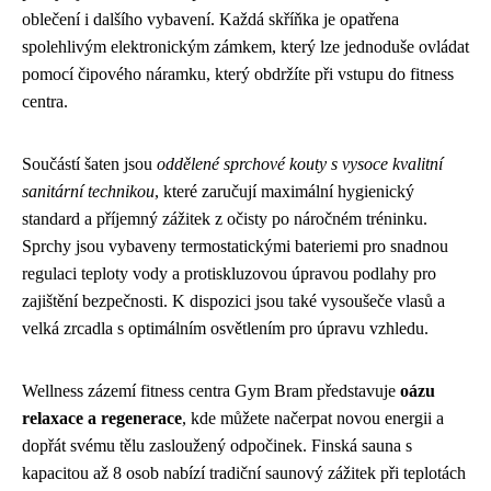
oblečení i dalšího vybavení. Každá skříňka je opatřena
spolehlivým elektronickým zámkem, který lze jednoduše ovládat
pomocí čipového náramku, který obdržíte při vstupu do fitness
centra.
Součástí šaten jsou
oddělené sprchové kouty s vysoce kvalitní
sanitární technikou
, které zaručují maximální hygienický
standard a příjemný zážitek z očisty po náročném tréninku.
Sprchy jsou vybaveny termostatickými bateriemi pro snadnou
regulaci teploty vody a protiskluzovou úpravou podlahy pro
zajištění bezpečnosti. K dispozici jsou také vysoušeče vlasů a
velká zrcadla s optimálním osvětlením pro úpravu vzhledu.
Wellness zázemí fitness centra Gym Bram představuje
oázu
relaxace a regenerace
, kde můžete načerpat novou energii a
dopřát svému tělu zasloužený odpočinek. Finská sauna s
kapacitou až 8 osob nabízí tradiční saunový zážitek při teplotách