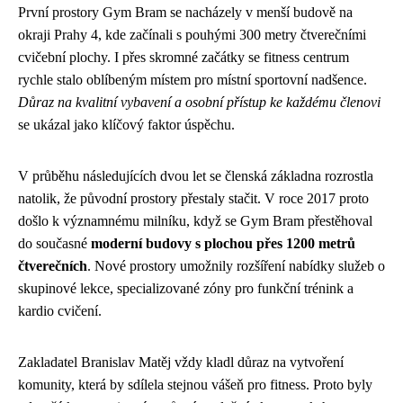
První prostory Gym Bram se nacházely v menší budově na
okraji Prahy 4, kde začínali s pouhými 300 metry čtverečními
cvičební plochy. I přes skromné začátky se fitness centrum
rychle stalo oblíbeným místem pro místní sportovní nadšence.
Důraz na kvalitní vybavení a osobní přístup ke každému členovi
se ukázal jako klíčový faktor úspěchu.
V průběhu následujících dvou let se členská základna rozrostla
natolik, že původní prostory přestaly stačit. V roce 2017 proto
došlo k významnému milníku, když se Gym Bram přestěhoval
do současné
moderní budovy s plochou přes 1200 metrů
čtverečních
. Nové prostory umožnily rozšíření nabídky služeb o
skupinové lekce, specializované zóny pro funkční trénink a
kardio cvičení.
Zakladatel Branislav Matěj vždy kladl důraz na vytvoření
komunity, která by sdílela stejnou vášeň pro fitness. Proto byly