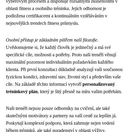
výběrovým procesem a disponuje rozsáhlými zkušenostmi v
oblasti fitness a osobního tréninku. Jejich odbornost je
podložena certifikacemi a kontinuálním vzděláváním v
nejnovějších trendech fitness průmyslu.
Osobní přístup je základním pilířem naší filozofie
.
Uvědomujeme si, že každý člověk je jedinečný a má své
specifické cíle, možnosti a potřeby. Proto naši trenéři věnují
maximální pozornost individuálním požadavkům každého
klienta. Při první konzultaci důkladně analyzují vaši současnou
fyzickou kondici, zdravotní stav, životní styl a především vaše
cíle. Na základě těchto informací vytvoří
personalizovaný
tréninkový plán
, který je šitý přesně na míru vašim potřebám.
Naši trenéři nejsou pouze odborníky na cvičení, ale také
skutečnými motivátory a partnery na vaší cestě za lepším já.
Poskytují komplexní podporu, která zahrnuje nejen vedení
během tréninků, ale také poradenství v oblasti výživy,