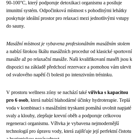
90-100°C, který podporuje detoxikaci organismu a posiluje
imunitní systém. Odpočinková místnost s pohodlnými lehátky
poskytuje ideální prostor pro relaxaci mezi jednotlivými vstupy
do sauny.
Masážní místnost je vybavena profesionálním masážním stolem
a nabízí širokou škálu masážních procedur od klasické sportovní
masáže až po relaxační masáže. Naši kvalifikovaní maséři jsou k
dispozici na základě předchozí rezervace a pomohou vám ulevit
od svalového napětí či bolesti po intenzivním tréninku.
V prostoru wellness zóny se nachází také
vířivka s kapacitou
pro 6 osob
, která nabízí blahodárné účinky hydroterapie. Teplá
voda v kombinaci s masážními tryskami pomáhá uvolnit napjaté
svaly a klouby, zlepšuje krevní oběh a podporuje celkovou
regeneraci organismu. Vířivka je vybavena nejmodernější
technologií pro úpravu vody, která zajišťuje její perfektní čistotu
a hygienickou nezávadnost.