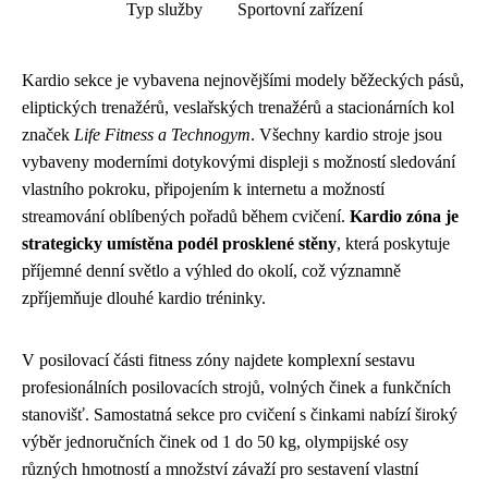
Typ služby
Sportovní zařízení
Kardio sekce je vybavena nejnovějšími modely běžeckých pásů,
eliptických trenažérů, veslařských trenažérů a stacionárních kol
značek
Life Fitness a Technogym
. Všechny kardio stroje jsou
vybaveny moderními dotykovými displeji s možností sledování
vlastního pokroku, připojením k internetu a možností
streamování oblíbených pořadů během cvičení.
Kardio zóna je
strategicky umístěna podél prosklené stěny
, která poskytuje
příjemné denní světlo a výhled do okolí, což významně
zpříjemňuje dlouhé kardio tréninky.
V posilovací části fitness zóny najdete komplexní sestavu
profesionálních posilovacích strojů, volných činek a funkčních
stanovišť. Samostatná sekce pro cvičení s činkami nabízí široký
výběr jednoručních činek od 1 do 50 kg, olympijské osy
různých hmotností a množství závaží pro sestavení vlastní