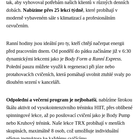
tak, aby vyhovoval potřebám našich klientů v různých denních
dobách.
Nabízíme přes 25 lekcí týdně
, které probíhají v
moderně vybaveném sále s klimatizací a profesionálním
ozvučením.
Ranní hodiny jsou ideální pro ty, kteří chtějí načerpat energii
před pracovním dnem. Od pondělí do pátku začínáme již v 6:30
dynamickými lekcemi jako je
Body Form a Ranní Express
.
Polední pauzu můžete využít k regeneraci při józe nebo
protahovacích cvičeních, která pomáhají uvolnit ztuhlé svaly po
dlouhém sezení v kanceláři.
Odpolední a večerní program je nejbohatší
, nabízíme širokou
škálu aktivit od vysokointenzivního tréninku HIIT, přes oblíbené
spinningové lekce, až po posilovací cvičení jako je Body Pump
nebo Kruhový trénink. Naše lekce TRX probíhají v menších
skupinách, maximálně 8 osob, což umožňuje individuální
přístup instruktora ke každému cvičícímu.