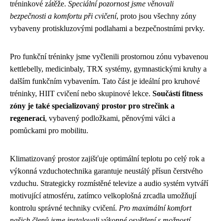
tréninkové zátěže.
Speciální pozornost jsme věnovali
bezpečnosti a komfortu při cvičení
, proto jsou všechny zóny
vybaveny protiskluzovými podlahami a bezpečnostními prvky.
Pro funkční tréninky jsme vyčlenili prostornou zónu vybavenou
kettlebelly, medicinbaly, TRX systémy, gymnastickými kruhy a
dalším funkčním vybavením. Tato část je ideální pro kruhové
tréninky, HIIT cvičení nebo skupinové lekce.
Součástí fitness
zóny je také specializovaný prostor pro strečink a
regeneraci
, vybavený podložkami, pěnovými válci a
pomůckami pro mobilitu.
Klimatizovaný prostor zajišťuje optimální teplotu po celý rok a
výkonná vzduchotechnika garantuje neustálý přísun čerstvého
vzduchu. Strategicky rozmístěné televize a audio systém vytváří
motivující atmosféru, zatímco velkoplošná zrcadla umožňují
kontrolu správné techniky cvičení.
Pro maximální komfort
našich členů jsme instalovali výkonné osvětlení s možností