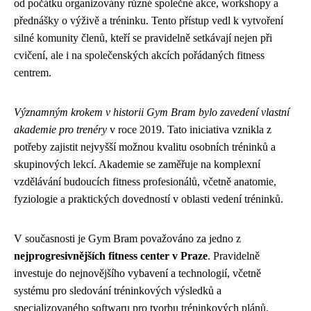
od počátku organizovány různé společné akce, workshopy a
přednášky o výživě a tréninku. Tento přístup vedl k vytvoření
silné komunity členů, kteří se pravidelně setkávají nejen při
cvičení, ale i na společenských akcích pořádaných fitness
centrem.
Významným krokem v historii Gym Bram bylo zavedení vlastní
akademie pro trenéry
v roce 2019. Tato iniciativa vznikla z
potřeby zajistit nejvyšší možnou kvalitu osobních tréninků a
skupinových lekcí. Akademie se zaměřuje na komplexní
vzdělávání budoucích fitness profesionálů, včetně anatomie,
fyziologie a praktických dovedností v oblasti vedení tréninků.
V současnosti je Gym Bram považováno za jedno z
nejprogresivnějších fitness center v Praze
. Pravidelně
investuje do nejnovějšího vybavení a technologií, včetně
systému pro sledování tréninkových výsledků a
specializovaného softwaru pro tvorbu tréninkových plánů.