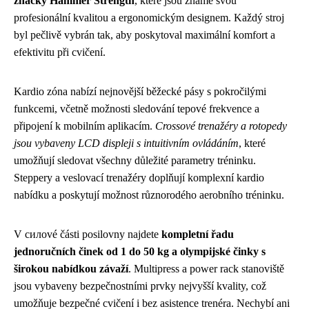
značky Hammer Strength
, které jsou známé svou
profesionální kvalitou a ergonomickým designem. Každý stroj
byl pečlivě vybrán tak, aby poskytoval maximální komfort a
efektivitu při cvičení.
Kardio zóna nabízí nejnovější běžecké pásy s pokročilými
funkcemi, včetně možnosti sledování tepové frekvence a
připojení k mobilním aplikacím.
Crossové trenažéry a rotopedy
jsou vybaveny LCD displeji s intuitivním ovládáním
, které
umožňují sledovat všechny důležité parametry tréninku.
Steppery a veslovací trenažéry doplňují komplexní kardio
nabídku a poskytují možnost různorodého aerobního tréninku.
V силové části posilovny najdete
kompletní řadu
jednoručních činek od 1 do 50 kg a olympijské činky s
širokou nabídkou závaží
. Multipress a power rack stanoviště
jsou vybaveny bezpečnostními prvky nejvyšší kvality, což
umožňuje bezpečné cvičení i bez asistence trenéra. Nechybí ani