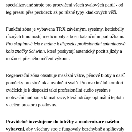
specializované stroje pro procvičení všech svalových partií - od
leg pressu přes peckdeck až po různé typy kladkových věží.
Funkční zóna je vybavena TRX závěsnými systémy, kettlebelly
různých hmotností, medicinbaly a bosu balančními podložkami.
Pro skupinové lekce máme k dispozici profesionální spinningová
kola značky Schwinn
, která poskytují autentický pocit z jízdy a
možnost přesného měření výkonu.
Regenerační zóna obsahuje masážní válce, pěnové bloky a další
pomůcky pro strečink a uvolnění svalů. Pro maximální komfort
cvičících je k dispozici také profesionální audio systém s
motivační hudbou a klimatizace, která udržuje optimální teplotu
v celém prostoru posilovny.
Pravidelně investujeme do údržby a modernizace našeho
vybavení
, aby všechny stroje fungovaly bezchybně a splňovaly