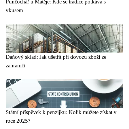
Punčochář u Matěje: Kde se tradice potkává s
vkusem
Daňový sklad: Jak ušetřit při dovozu zboží ze
zahraničí
Státní příspěvek k penzijku: Kolik můžete získat v
roce 2025?