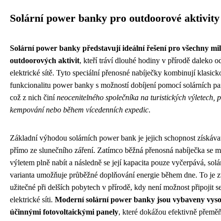
Solární power banky pro outdoorové aktivity
Solární power banky představují ideální řešení pro všechny mi
outdoorových aktivit
, kteří tráví dlouhé hodiny v přírodě daleko o
elektrické sítě. Tyto speciální přenosné nabíječky kombinují klasick
funkcionalitu power banky s možností dobíjení pomocí solárních pa
což z nich činí
neocenitelného společníka na turistických výletech, p
kempování nebo během vícedenních expedic
.
Základní výhodou solárních power bank je jejich schopnost získávat
přímo ze slunečního záření. Zatímco běžná přenosná nabíječka se m
výletem plně nabít a následně se její kapacita pouze vyčerpává, solá
varianta umožňuje průběžné doplňování energie během dne. To je z
užitečné při delších pobytech v přírodě, kdy není možnost připojit s
elektrické síti.
Moderní solární power banky jsou vybaveny vys
účinnými fotovoltaickými panely
, které dokážou efektivně přemě