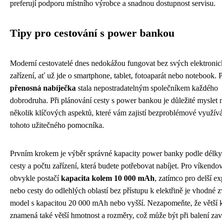
preferují podporu místního výrobce a snadnou dostupnost servisu.
Tipy pro cestování s power bankou
Moderní cestovatelé dnes nedokážou fungovat bez svých elektroni
zařízení, ať už jde o smartphone, tablet, fotoaparát nebo notebook. 
přenosná nabíječka
stala nepostradatelným společníkem každého
dobrodruha. Při plánování cesty s power bankou je důležité myslet 
několik klíčových aspektů, které vám zajistí bezproblémové využív
tohoto užitečného pomocníka.
Prvním krokem je výběr správné kapacity power banky podle délky
cesty a počtu zařízení, která budete potřebovat nabíjet. Pro víkendo
obvykle postačí
kapacita kolem 10 000 mAh
, zatímco pro delší e
nebo cesty do odlehlých oblastí bez přístupu k elektřině je vhodné z
model s kapacitou 20 000 mAh nebo vyšší. Nezapomeňte, že větší 
znamená také větší hmotnost a rozměry, což může být při balení za