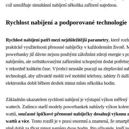
což umožňuje simultánní nabíjení několika zařízení najednou.
Rychlost nabíjení a podporované technologie
Rychlost nabíjení patří mezi nejdůležitější parametry
, které roz
praktické využitelnosti přenosné nabíječky v každodenním životě. 
powerbanky již dávno nejsou pouhými záložními zdroji energie s 
nabíjením, ale sofistikovanými zařízeními schopnými dodat potřeb
v rekordně krátkém čase. Výrobci neustále pracují na zlepšování na
technologií, aby uživatelé mohli své mobilní telefony, tablety či dalš
elektroniku dobít během desítek minut místo několika hodin.
Základním ukazatelem rychlosti nabíjení je výstupní výkon měřený
wattech. Zatímco starší modely powerbankek nabízely výkon kolem
wattů,
současné špičkové přenosné nabíječky dosahují výkonu a
wattů a více
. Tento rozdíl je v praxi enormní a znamená, že smartp
plně dobít za třicet minut namísto dvou hodin. Pro uživatele, kteří j