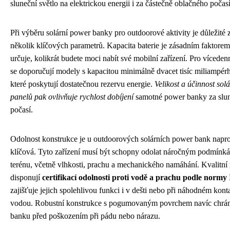
sluneční světlo na elektrickou energii i za částečně oblačného počasí
Při výběru solární power banky pro outdoorové aktivity je důležité 
několik klíčových parametrů. Kapacita baterie je zásadním faktorem
určuje, kolikrát budete moci nabít své mobilní zařízení. Pro víceden
se doporučují modely s kapacitou minimálně dvacet tisíc miliampér
které poskytují dostatečnou rezervu energie.
Velikost a účinnost sol
panelů pak ovlivňuje rychlost dobíjení
samotné power banky za slu
počasí.
Odolnost konstrukce je u outdoorových solárních power bank napro
klíčová. Tyto zařízení musí být schopny odolat náročným podmínk
terénu, včetně vlhkosti, prachu a mechanického namáhání. Kvalitní
disponují
certifikací odolnosti proti vodě a prachu podle normy
zajišťuje jejich spolehlivou funkci i v dešti nebo při náhodném kont
vodou. Robustní konstrukce s pogumovaným povrchem navíc chrá
banku před poškozením při pádu nebo nárazu.