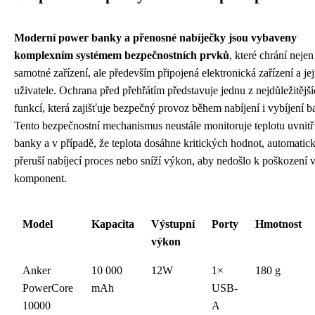
Moderní power banky a přenosné nabíječky jsou vybaveny
komplexním systémem bezpečnostních prvků
, které chrání nejen
samotné zařízení, ale především připojená elektronická zařízení a jej
uživatele. Ochrana před přehřátím představuje jednu z nejdůležitějš
funkcí, která zajišťuje bezpečný provoz během nabíjení i vybíjení ba
Tento bezpečnostní mechanismus neustále monitoruje teplotu uvnit
banky a v případě, že teplota dosáhne kritických hodnot, automatic
přeruší nabíjecí proces nebo sníží výkon, aby nedošlo k poškození v
komponent.
Model
Kapacita
Výstupní
Porty
Hmotnost
výkon
Anker
10 000
12W
1×
180 g
PowerCore
mAh
USB-
10000
A