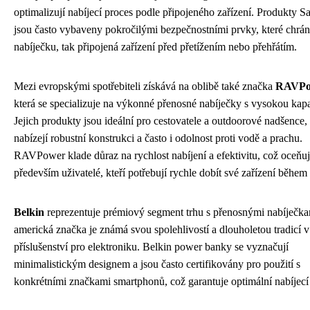
optimalizují nabíjecí proces podle připojeného zařízení. Produkty 
jsou často vybaveny pokročilými bezpečnostními prvky, které chrán
nabíječku, tak připojená zařízení před přetížením nebo přehřátím.
Mezi evropskými spotřebiteli získává na oblibě také značka
RAVPo
která se specializuje na výkonné přenosné nabíječky s vysokou kapa
Jejich produkty jsou ideální pro cestovatele a outdoorové nadšence,
nabízejí robustní konstrukci a často i odolnost proti vodě a prachu.
RAVPower klade důraz na rychlost nabíjení a efektivitu, což oceňuj
především uživatelé, kteří potřebují rychle dobít své zařízení během 
Belkin
reprezentuje prémiový segment trhu s přenosnými nabíječka
americká značka je známá svou spolehlivostí a dlouholetou tradicí v 
příslušenství pro elektroniku. Belkin power banky se vyznačují
minimalistickým designem a jsou často certifikovány pro použití s
konkrétními značkami smartphonů, což garantuje optimální nabíjecí