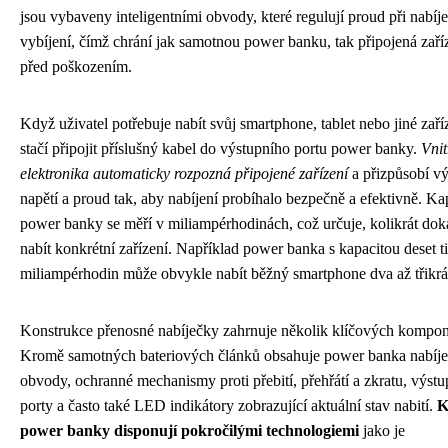
jsou vybaveny inteligentními obvody, které regulují proud při nabíje
vybíjení, čímž chrání jak samotnou power banku, tak připojená zaří
před poškozením.
Když uživatel potřebuje nabít svůj smartphone, tablet nebo jiné zaří
stačí připojit příslušný kabel do výstupního portu power banky.
Vnit
elektronika automaticky rozpozná připojené zařízení
a přizpůsobí vý
napětí a proud tak, aby nabíjení probíhalo bezpečně a efektivně. Ka
power banky se měří v miliampérhodinách, což určuje, kolikrát dok
nabít konkrétní zařízení. Například power banka s kapacitou deset ti
miliampérhodin může obvykle nabít běžný smartphone dva až třikrá
Konstrukce přenosné nabíječky zahrnuje několik klíčových kompon
Kromě samotných bateriových článků obsahuje power banka nabíje
obvody, ochranné mechanismy proti přebití, přehřátí a zkratu, výstu
porty a často také LED indikátory zobrazující aktuální stav nabití.
K
power banky disponují pokročilými technologiemi
jako je