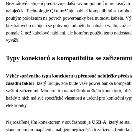
Bezdrátové nabíjení představuje další rovinu pohodlí u přenosných
nabíječek. Technologie Qi umožňuje nabíjet kompatibilní smartpho
pouhým položením na povrch powerbanky bez nutnosti kabelu. V
bezdrátového nabíjení se pohybuje od pěti do patnácti wattů, což je 
pomalejší než kabelové nabíjení, ale komfort použití tento nedostate
vyváží.
Typy konektorů a kompatibilita se zařízeními
Výběr správného typu konektoru u přenosné nabíječky předst
zásadní faktor
, který určuje, zda bude vaše power banka kompatibi
vašimi zařízeními. Moderní trh nabízí širokou škálu konektorů, při
každý z nich má své specifické vlastnosti a určení pro konkrétní typ
elektroniky.
Nejrozšířenějším konektorem v současnosti je
USB-A
, který se stal
standardem pro napájení a nabíjení nejrůznějších zařízení. Tento ko