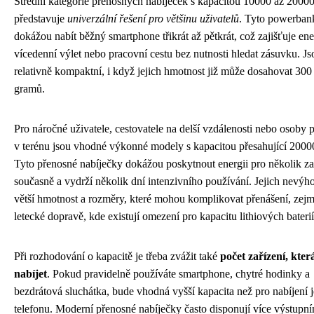
Střední kategorie přenosných nabíječek s kapacitou 10000 až 200
představuje
univerzální řešení pro většinu uživatelů
. Tyto powerban
dokážou nabít běžný smartphone třikrát až pětkrát, což zajišťuje ene
vícedenní výlet nebo pracovní cestu bez nutnosti hledat zásuvku. Jso
relativně kompaktní, i když jejich hmotnost již může dosahovat 300
gramů.
Pro náročné uživatele, cestovatele na delší vzdálenosti nebo osoby p
v terénu jsou vhodné výkonné modely s kapacitou přesahující 200
Tyto přenosné nabíječky dokážou poskytnout energii pro několik za
současně a vydrží několik dní intenzivního používání. Jejich nevýh
větší hmotnost a rozměry, které mohou komplikovat přenášení, zejm
letecké dopravě, kde existují omezení pro kapacitu lithiových baterií
Při rozhodování o kapacitě je třeba zvážit také
počet zařízení, kter
nabíjet
. Pokud pravidelně používáte smartphone, chytré hodinky a
bezdrátová sluchátka, bude vhodná vyšší kapacita než pro nabíjení 
telefonu. Moderní přenosné nabíječky často disponují více výstupní