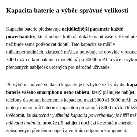
Kapacita baterie a výběr správné velikosti
Kapacita baterie představuje
nejdůležitější parametr každé
powerbankky
, který určuje, kolikrát dokáže nabít vaše zařízení pře
než bude sama potřebovat dobití. Tato kapacita se měří v
miliampérhodinách, zkráceně mAh, a pohybuje se obvykle v rozme
3000 mAh u kompaktních modelů až po 30000 mAh a více u výko
přenosných nabíječek určených pro náročné uživatele.
Při výběru správné velikosti kapacity je nezbytné vzít v úvahu
kapa
baterie vašeho smartphonu nebo tabletu
, který plánujete nabíjet
telefony disponují bateriemi s kapacitou mezi 3000 až 5000 mAh, z
tablety mohou mít baterie s kapacitou přesahující 8000 mAh. Důležit
uvědomit, že
skutečná využitelná kapacita powerbankky je nižší než
udávaná hodnota
, protože při nabíjení dochází ke ztrátám energie
způsobeným přeměnou napětí a vnitřním odporem komponent.