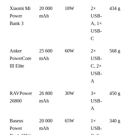
Xiaomi Mi
20 000
18W
2×
434 g
Power
mAh
USB-
Bank 3
A, 1×
USB-
C
Anker
25 600
60W
2×
568 g
PowerCore
mAh
USB-
III Elite
C, 2×
USB-
A
RAVPower
26 800
30W
3×
450 g
26800
mAh
USB-
A
Baseus
20 000
65W
1×
340 g
Power
mAh
USB-