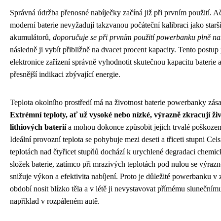
Správná údržba přenosné nabíječky začíná již při prvním použití. A
moderní baterie nevyžadují takzvanou počáteční kalibraci jako starš
akumulátorů,
doporučuje se při prvním použití powerbanku plně na
následně ji vybít přibližně na dvacet procent kapacity. Tento postu
elektronice zařízení správně vyhodnotit skutečnou kapacitu baterie a 
přesnější indikaci zbývající energie.
Teplota okolního prostředí má na životnost baterie powerbanky zása
Extrémní teploty, ať už vysoké nebo nízké, výrazně zkracují ži
lithiových baterií
a mohou dokonce způsobit jejich trvalé poškozen
Ideální provozní teplota se pohybuje mezi deseti a třiceti stupni Celsi
teplotách nad čtyřicet stupňů dochází k urychlené degradaci chemi
složek baterie, zatímco při mrazivých teplotách pod nulou se výrazn
snižuje výkon a efektivita nabíjení. Proto je důležité powerbanku v
období nosit blízko těla a v létě ji nevystavovat přímému slunečnímu
například v rozpáleném autě.