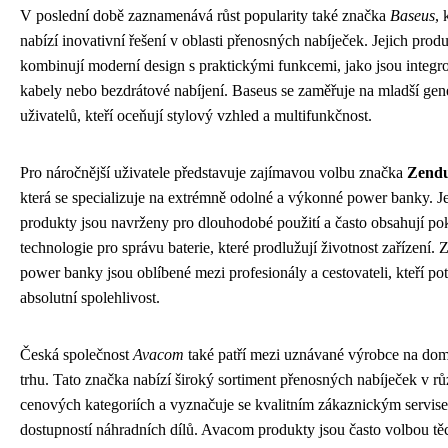
V poslední době zaznamenává růst popularity také značka
Baseus
, 
nabízí inovativní řešení v oblasti přenosných nabíječek. Jejich prod
kombinují moderní design s praktickými funkcemi, jako jsou integr
kabely nebo bezdrátové nabíjení. Baseus se zaměřuje na mladší gen
uživatelů, kteří oceňují stylový vzhled a multifunkčnost.
Pro náročnější uživatele představuje zajímavou volbu značka
Zend
která se specializuje na extrémně odolné a výkonné power banky. Je
produkty jsou navrženy pro dlouhodobé použití a často obsahují po
technologie pro správu baterie, které prodlužují životnost zařízení.
power banky jsou oblíbené mezi profesionály a cestovateli, kteří pot
absolutní spolehlivost.
Česká společnost
Avacom
také patří mezi uznávané výrobce na do
trhu. Tato značka nabízí široký sortiment přenosných nabíječek v r
cenových kategoriích a vyznačuje se kvalitním zákaznickým servis
dostupností náhradních dílů. Avacom produkty jsou často volbou těc