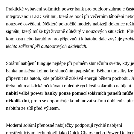
Praktické vybavení solárních power bank pro outdoor zahrnuje čast
integrovanou LED svítilnu, která se hodí při večerním táboření neb
nouzové osvětlení. Některé pokročilé modely nabízejí dokonce re
signálu, který může být životně důležitý v nouzových situacích. Pří
kompasu nebo karabiny pro připevnění k batohu dále zvyšuje
prakt
těchto zařízení při outdoorových aktivitách
.
Solární nabíjení funguje nejlépe při přímém slunečním světle, kdy j
banka umístěna kolmo ke slunečním paprskům. Během turistiky lze 
připevnit na batoh, kde průběžně získává energii během pochodu. J
třeba mít realistická očekávání ohledně rychlosti solárního nabíjení.
nabití velké power banky pouze pomocí solárních panelů může t
několik dní
, proto se doporučuje kombinovat solární dobíjení s p
nabitím ze sítě před výletem.
Moderní solární přenosné nabíječky podporují rychlé nabíjení
prostřednictvím technologií jako Quick Charge nebo Power Deliver