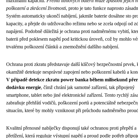
maximální kapacitu.
Přebití lithiových baterií může způsobit jejich 
poškození a zkrácení životnosti
, proto je tato funkce naprosto zásadn
Systém automaticky ukončí nabíjení, jakmile baterie dosáhne sto pr
kapacity, a přejde do udržovacího režimu nebo se zcela odpojí od z
napájení. Podobně důležitá je ochrana proti nadměrnému vybití, kte
baterii před poklesem napětí pod kritickou úroveň, což by mohlo vé
trvalému poškození článků a znemožnění dalšího nabíjení.
Ochrana proti zkratu představuje další klíčový bezpečnostní prvek, 
okamžitě detekuje nesprávné zapojení nebo poškození kabelů a kon
V případě detekce zkratu power banka během milisekund přer
dodávku energie
, čímž chrání jak samotné zařízení, tak připojený
smartphone, tablet nebo jiné elektronické zařízení. Tento rychlý zás
zabraňuje přehřátí vodičů, poškození portů a potenciálně nebezpeč
situacím, které by mohly vzniknout při průchodu nadměrného prou
Kvalitní přenosné nabíječky disponují také ochranou proti přepětí a
přetížení, která reguluje výstupní napětí a proud podle potřeb připo