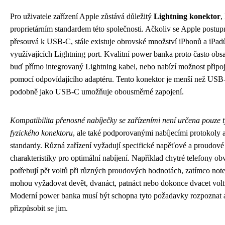
Pro uživatele zařízení Apple zůstává důležitý
Lightning konektor
,
proprietárním standardem této společnosti. Ačkoliv se Apple postup
přesouvá k USB-C, stále existuje obrovské množství iPhonů a iPad
využívajících Lightning port. Kvalitní power banka proto často obs
buď přímo integrovaný Lightning kabel, nebo nabízí možnost připo
pomocí odpovídajícího adaptéru. Tento konektor je menší než USB
podobně jako USB-C umožňuje obousměrné zapojení.
Kompatibilita přenosné nabíječky se zařízeními není určena pouze
fyzického konektoru
, ale také podporovanými nabíjecími protokoly 
standardy. Různá zařízení vyžadují specifické napěťové a proudové
charakteristiky pro optimální nabíjení. Například chytré telefony ob
potřebují pět voltů při různých proudových hodnotách, zatímco no
mohou vyžadovat devět, dvanáct, patnáct nebo dokonce dvacet volt
Moderní power banka musí být schopna tyto požadavky rozpoznat 
přizpůsobit se jim.